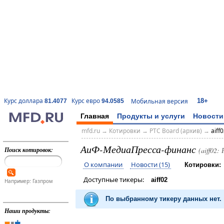
18+
Курс доллара
Курс евро
Мобильная версия
81.4077
94.0585
Главная
Продукты и услуги
Новости
mfd.ru
→
Котировки
→
РТС Board (архив)
→
aiff
АиФ-МедиаПресса-финанс
Поиск котировок:
(aiff02:
О компании
Новости (15)
Котировки:
Доступные тикеры:
aiff02
Например: Газпром
По выбранному тикеру данных нет.
Наши продукты: