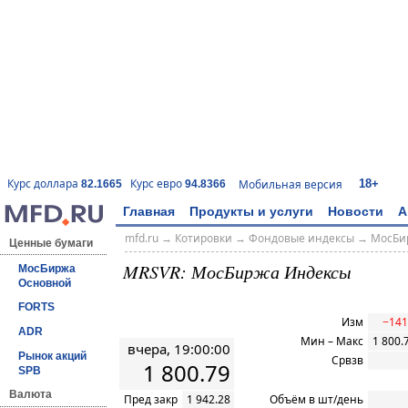
18+
Курс доллара
Курс евро
Мобильная версия
82.1665
94.8366
Главная
Продукты и услуги
Новости
А
mfd.ru
→
Котировки
→
Фондовые индексы
→
МосБи
Ценные бумаги
MRSVR: МосБиржа Индексы
МосБиржа
Основной
FORTS
Изм
−141
ADR
Мин – Макс
1 800.
вчера, 19:00:00
Рынок акций
Срвзв
1 800.79
SPB
Валюта
Пред закр
1 942.28
Объём в шт/день