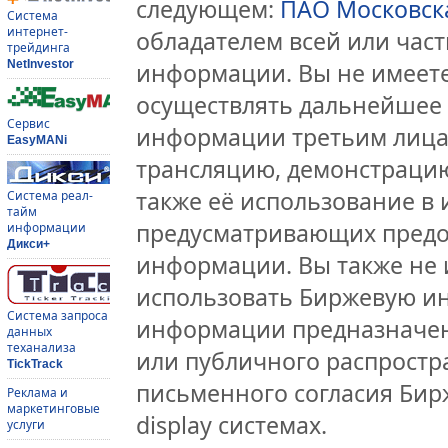
следующем:
ПАО Московск
Система
интернет-
обладателем всей или час
трейдинга
NetInvestor
информации. Вы не имеете
осуществлять дальнейшее
Сервис
информации третьим лицам
EasyMANi
трансляцию, демонстрацию
также её использование в 
Система реал-
тайм
предусматривающих предо
информации
Дикси+
информации. Вы также не 
использовать Биржевую и
Система запроса
информации предназначен
данных
теханализа
или публичного распростра
TickTrack
письменного согласия Бир
Реклама и
маркетинговые
display системах.
услуги