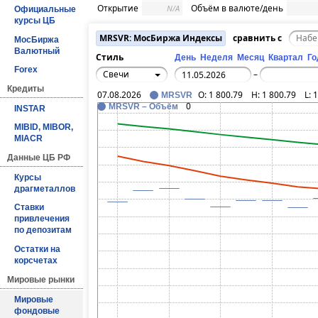
Открытие
Объём в валюте/день
N/A
Официальные
курсы ЦБ
MRSVR: МосБиржа Индексы
сравнить с
МосБиржа
Валютный
Стиль
День
Неделя
Месяц
Квартал
Го
Forex
Свечи
–
Кредиты
07.08.2026
O:
1 800.79
H:
1 800.79
L:
1
MRSVR
0
MRSVR – Объём
INSTAR
MIBID, MIBOR,
MIACR
Данные ЦБ РФ
Курсы
драгметаллов
Ставки
привлечения
по депозитам
Остатки на
корсчетах
Мировые рынки
Мировые
фондовые