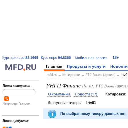
18+
Курс доллара
Курс евро
Мобильная версия
82.1665
94.8366
Главная
Продукты и услуги
Новости
mfd.ru
→
Котировки
→
РТС Board (архив)
→
lriv0
УНГП Финанс
Поиск котировок:
(lriv01: РТС Board (архив)
О компании
Новости (17)
Котировки:
Доступные тикеры:
lriv01
Например: Газпром
По выбранному тикеру данных нет.
Наши продукты: