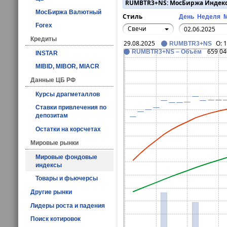
RUMBTR3+NS: МосБиржа Индек
МосБиржа Валютный
Стиль
День
Неделя
Forex
Свечи
Кредиты
29.08.2025
O:
1
RUMBTR3+NS
659 04
RUMBTR3+NS – Объём
INSTAR
MIBID, MIBOR, MIACR
Данные ЦБ РФ
Курсы драгметаллов
Ставки привлечения по
депозитам
Остатки на корсчетах
Мировые рынки
Мировые фондовые
индексы
Товары и фьючерсы
Другие рынки
Лидеры роста и падения
Поиск котировок