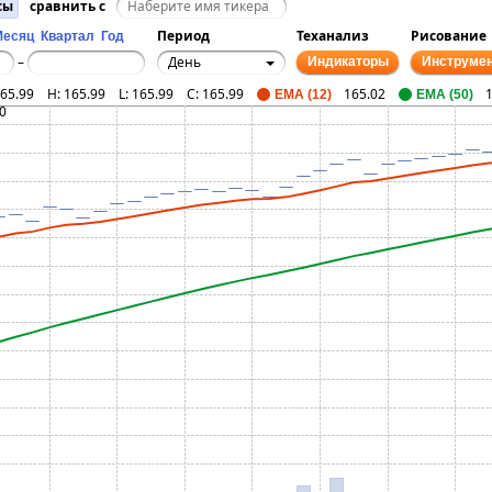
сы
сравнить с
Период
Теханализ
Рисование
Месяц
Квартал
Год
День
–
Индикаторы
Инструме
65.99
H:
165.99
L:
165.99
C:
165.99
165.02
EMA (12)
EMA (50)
0