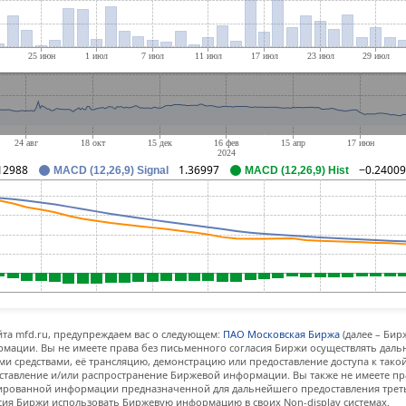
12988
1.36997
−0.24009
MACD (12,26,9) Signal
MACD (12,26,9) Hist
та mfd.ru, предупреждаем вас о следующем:
ПАО Московская Биржа
(далее – Бир
мации. Вы не имеете права без письменного согласия Биржи осуществлять дал
и средствами, её трансляцию, демонстрацию или предоставление доступа к тако
ставление и/или распространение Биржевой информации. Вы также не имеете пр
ованной информации предназначенной для дальнейшего предоставления третьи
сия Биржи использовать Биржевую информацию в своих Non-display системах.