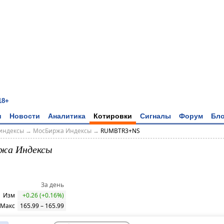
18+
и
Новости
Аналитика
Котировки
Сигналы
Форум
Бло
индексы
→
МосБиржа Индексы
→
RUMBTR3+NS
жа Индексы
За день
Изм
+0.26 (+0.16%)
 Макс
165.99 – 165.99