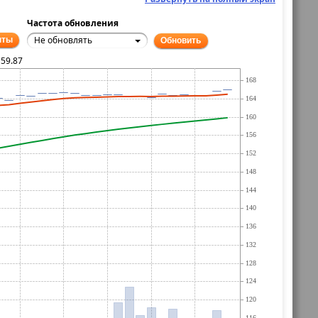
Частота обновления
Не обновлять
нты
Обновить
159.87