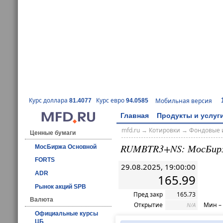
Курс доллара
Курс евро
Мобильная версия
81.4077
94.0585
Главная
Продукты и услуг
mfd.ru
→
Котировки
→
Фондовые 
Ценные бумаги
RUMBTR3+NS: МосБир
МосБиржа Основной
FORTS
29.08.2025, 19:00:00
ADR
165.99
Рынок акций SPB
Пред закр
165.73
Валюта
Открытие
Мин –
N/A
Официальные курсы
ЦБ