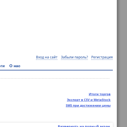
Вход на сайт
Забыли пароль?
Регистрация
ги
О нас
Итоги торгов
Экспорт в CSV и MetaStock
SMS при достижении цены
Развернуть на полный экран