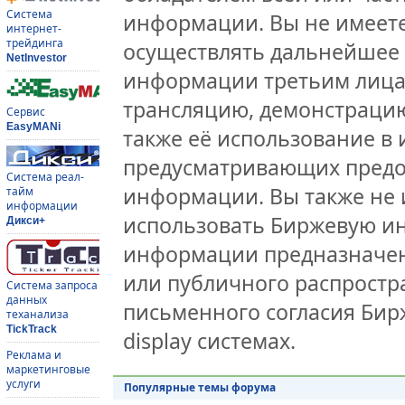
Система
информации. Вы не имеете
интернет-
трейдинга
осуществлять дальнейшее
NetInvestor
информации третьим лицам
трансляцию, демонстрацию
Сервис
EasyMANi
также её использование в 
предусматривающих предо
Система реал-
информации. Вы также не 
тайм
информации
использовать Биржевую и
Дикси+
информации предназначен
или публичного распростра
Система запроса
данных
письменного согласия Бир
теханализа
TickTrack
display системах.
Реклама и
маркетинговые
услуги
Популярные темы форума