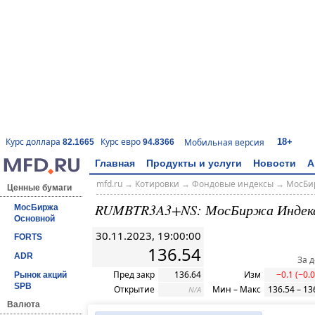
18+
Курс доллара
Курс евро
Мобильная версия
82.1665
94.8366
Главная
Продукты и услуги
Новости
А
mfd.ru
→
Котировки
→
Фондовые индексы
→
МосБи
Ценные бумаги
RUMBTR3A3+NS: МосБиржа Индек
МосБиржа
Основной
30.11.2023, 19:00:00
FORTS
136.54
ADR
За 
Пред закр
136.64
Изм
−0.1 (−0.
Рынок акций
SPB
Открытие
Мин – Макс
136.54 – 13
N/A
Валюта