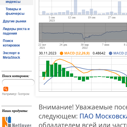
индексы
Товары и
фьючерсы
Другие рынки
Лидеры роста и
падения
Поиск
котировок
30.11.2023
0.48642
Экспорт в
MACD (12,26,9)
MACD (1
MetaStock
Поиск котировок:
Например: Газпром
Внимание! Уважаемые посе
Наши продукты:
следующем:
ПАО Московск
обладателем всей или час