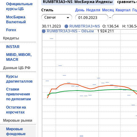
RUMBTR3A3+NS: МосБиржа Индексы
сравнить
Официальные
курсы ЦБ
Стиль
День
Неделя
Месяц
Квартал
Го
Свечи
МосБиржа
–
Валютный
30.11.2023
O:
136.54
H:
136.5
RUMBTR3A3+NS
Forex
1 924 211
RUMBTR3A3+NS – Объём
Кредиты
INSTAR
MIBID, MIBOR,
MIACR
Данные ЦБ РФ
Курсы
драгметаллов
Ставки
привлечения
по депозитам
Остатки на
корсчетах
Мировые рынки
Мировые
фондовые