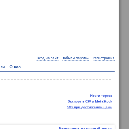
Вход на сайт
Забыли пароль?
Регистрация
ги
О нас
Итоги торгов
Экспорт в CSV и MetaStock
SMS при достижении цены
Развернуть на полный экран