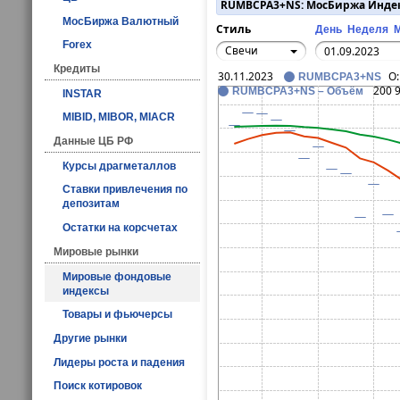
RUMBCPA3+NS: МосБиржа Инде
МосБиржа Валютный
Стиль
День
Неделя
Forex
Свечи
Кредиты
30.11.2023
O
RUMBCPA3+NS
200 
RUMBCPA3+NS – Объём
INSTAR
MIBID, MIBOR, MIACR
Данные ЦБ РФ
Курсы драгметаллов
Ставки привлечения по
депозитам
Остатки на корсчетах
Мировые рынки
Мировые фондовые
индексы
Товары и фьючерсы
Другие рынки
Лидеры роста и падения
Поиск котировок