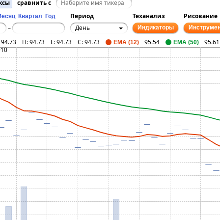
ксы
сравнить с
Период
Теханализ
Рисование
Месяц
Квартал
Год
День
–
Индикаторы
Инструме
:
94.73
H:
94.73
L:
94.73
C:
94.73
95.54
95.61
EMA (12)
EMA (50)
910