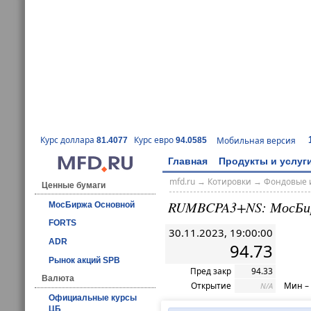
Курс доллара
Курс евро
Мобильная версия
81.4077
94.0585
Главная
Продукты и услуг
mfd.ru
→
Котировки
→
Фондовые 
Ценные бумаги
RUMBCPA3+NS: МосБи
МосБиржа Основной
FORTS
30.11.2023, 19:00:00
ADR
94.73
Рынок акций SPB
Пред закр
94.33
Валюта
Открытие
Мин –
N/A
Официальные курсы
ЦБ