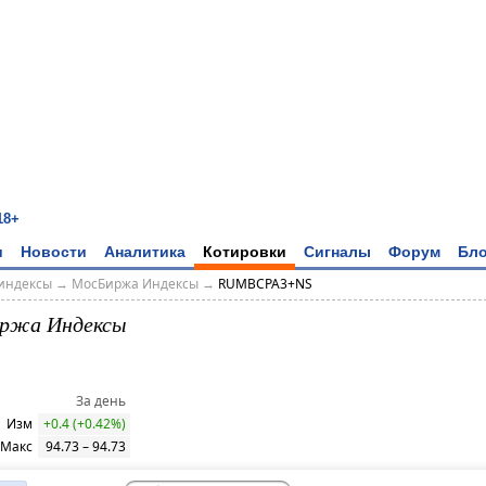
18+
и
Новости
Аналитика
Котировки
Сигналы
Форум
Бло
индексы
→
МосБиржа Индексы
→
RUMBCPA3+NS
ржа Индексы
За день
Изм
+0.4 (+0.42%)
 Макс
94.73 – 94.73