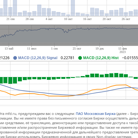
21226
0.22781
−0.01555
MACD (12,26,9) Signal
MACD (12,26,9) Hist
та mfd.ru, предупреждаем вас о следующем:
ПАО Московская Биржа
(далее – Бир
мации. Вы не имеете права без письменного согласия Биржи осуществлять дал
и средствами, её трансляцию, демонстрацию или предоставление доступа к тако
ставление и/или распространение Биржевой информации. Вы также не имеете пр
ованной информации предназначенной для дальнейшего предоставления третьи
сия Биржи использовать Биржевую информацию в своих Non-display системах.