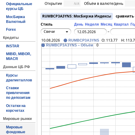
Открытие
Объём в валюте/день
N/A
Официальные
курсы ЦБ
RUMBCP3A3YNS: МосБиржа Индексы
сравнить
МосБиржа
Валютный
Стиль
День
Неделя
Месяц
Квартал
Го
Forex
Свечи
–
Кредиты
10.08.2026
O:
113.77
H:
113.
RUMBCP3A3YNS
0
RUMBCP3A3YNS – Объём
INSTAR
MIBID, MIBOR,
MIACR
Данные ЦБ РФ
Курсы
драгметаллов
Ставки
привлечения
по депозитам
Остатки на
корсчетах
Мировые рынки
Мировые
фондовые