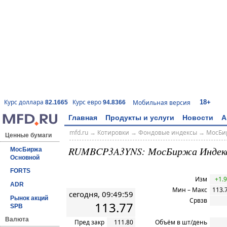
18+
Курс доллара
Курс евро
Мобильная версия
82.1665
94.8366
Главная
Продукты и услуги
Новости
А
mfd.ru
→
Котировки
→
Фондовые индексы
→
МосБи
Ценные бумаги
RUMBCP3A3YNS: МосБиржа Индек
МосБиржа
Основной
FORTS
Изм
+1.9
ADR
Мин – Макс
113.
сегодня, 09:49:59
Рынок акций
Срвзв
113.77
SPB
Валюта
Пред закр
111.80
Объём в шт/день