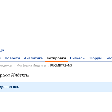
18+
и
Новости
Аналитика
Котировки
Сигналы
Форум
Бло
индексы
→
МосБиржа Индексы
→
RUCMBTR3+NS
ржа Индексы
данных нет.