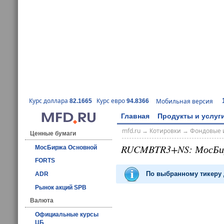
Курс доллара
Курс евро
Мобильная версия
82.1665
94.8366
Главная
Продукты и услуг
mfd.ru
→
Котировки
→
Фондовые 
Ценные бумаги
RUCMBTR3+NS: МосБи
МосБиржа Основной
FORTS
По выбранному тикеру 
ADR
Рынок акций SPB
Валюта
Официальные курсы
ЦБ