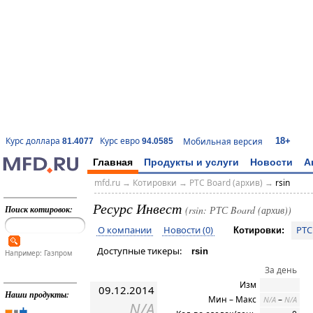
18+
Курс доллара
Курс евро
Мобильная версия
81.4077
94.0585
Главная
Продукты и услуги
Новости
А
mfd.ru
→
Котировки
→
РТС Board (архив)
→
rsin
Ресурс Инвест
Поиск котировок:
(rsin: РТС Board (архив))
О компании
Новости (0)
РТС
Котировки:
Доступные тикеры:
rsin
Например: Газпром
За день
Изм
09.12.2014
Наши продукты:
Мин – Макс
–
N/A
N/A
N/A