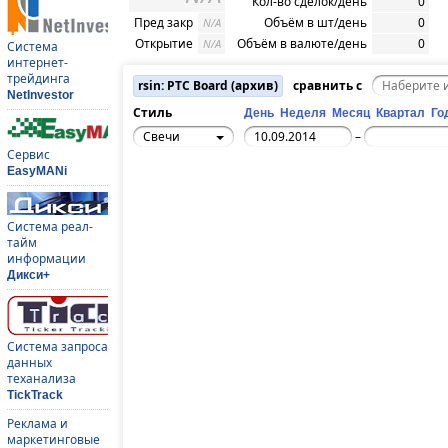
Кол-во сделок/день
0
Пред закр
Объём в шт/день
0
N/A
Открытие
Объём в валюте/день
0
N/A
Система
интернет-
трейдинга
rsin: РТС Board (архив)
сравнить с
NetInvestor
Стиль
День
Неделя
Месяц
Квартал
Го
Свечи
–
Сервис
EasyMANi
Система реал-
тайм
информации
Дикси+
Система запроса
данных
теханализа
TickTrack
Реклама и
маркетинговые