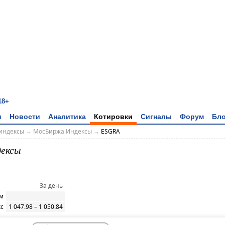
18+
и
Новости
Аналитика
Котировки
Сигналы
Форум
Бло
индексы
→
МосБиржа Индексы
→
ESGRA
ексы
За день
м
кс
1 047.98 – 1 050.84