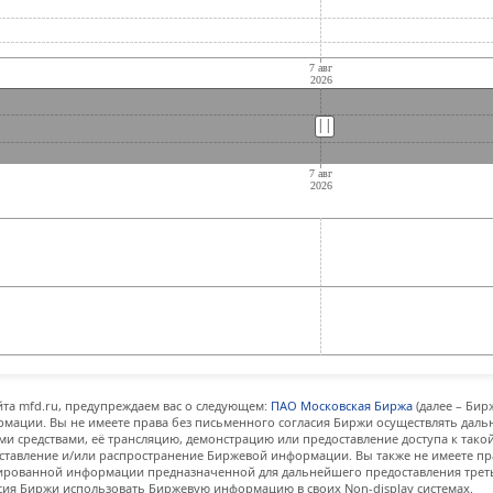
||
||
та mfd.ru, предупреждаем вас о следующем:
ПАО Московская Биржа
(далее – Бир
мации. Вы не имеете права без письменного согласия Биржи осуществлять дал
и средствами, её трансляцию, демонстрацию или предоставление доступа к тако
ставление и/или распространение Биржевой информации. Вы также не имеете пр
ованной информации предназначенной для дальнейшего предоставления третьи
сия Биржи использовать Биржевую информацию в своих Non-display системах.