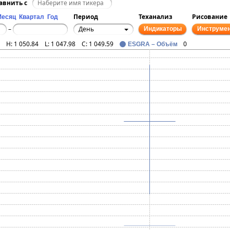
авнить с
Период
Теханализ
Рисование
Месяц
Квартал
Год
День
–
Индикаторы
Инструме
H:
1 050.84
L:
1 047.98
C:
1 049.59
0
ESGRA – Объём