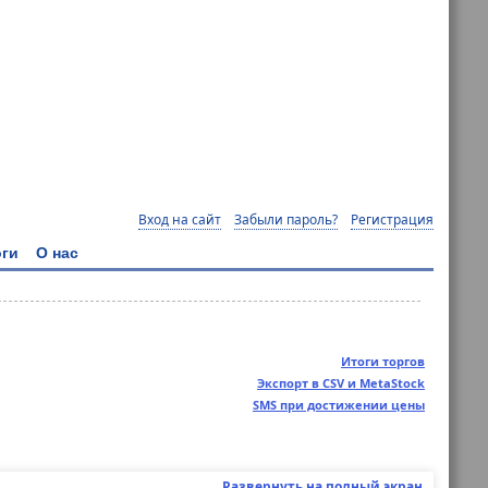
Вход на сайт
Забыли пароль?
Регистрация
ги
О нас
Итоги торгов
Экспорт в CSV и MetaStock
SMS при достижении цены
Развернуть на полный экран