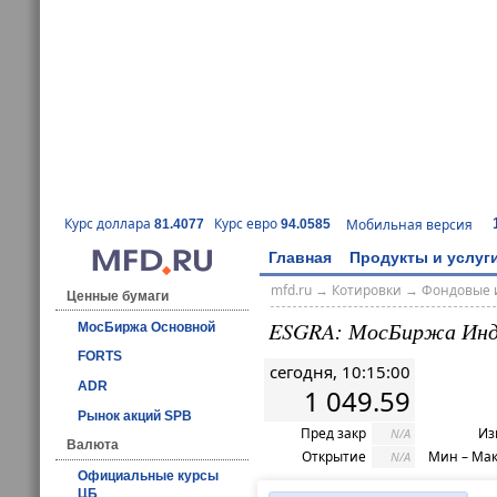
Курс доллара
Курс евро
Мобильная версия
81.4077
94.0585
Главная
Продукты и услуг
mfd.ru
→
Котировки
→
Фондовые 
Ценные бумаги
ESGRA: МосБиржа Инд
МосБиржа Основной
FORTS
сегодня, 10:15:00
ADR
1 049.59
Рынок акций SPB
Пред закр
Из
N/A
Валюта
Открытие
Мин – Ма
N/A
Официальные курсы
ЦБ