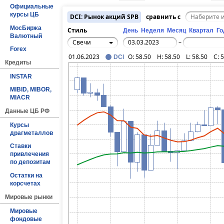
Официальные
курсы ЦБ
DCI: Рынок акций SPB
сравнить с
МосБиржа
Стиль
День
Неделя
Месяц
Квартал
Го
Валютный
Свечи
–
Forex
01.06.2023
O:
58.50
H:
58.50
L:
58.50
C:
5
DCI
Кредиты
INSTAR
MIBID, MIBOR,
MIACR
Данные ЦБ РФ
Курсы
драгметаллов
Ставки
привлечения
по депозитам
Остатки на
корсчетах
Мировые рынки
Мировые
фондовые