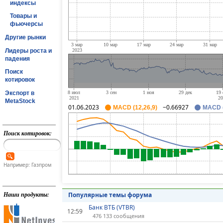
индексы
Товары и
фьючерсы
Другие рынки
Лидеры роста и
падения
Поиск
котировок
Экспорт в
MetaStock
01.06.2023
−0.66927
MACD (12,26,9)
MACD (
Поиск котировок:
Например: Газпром
Наши продукты:
Популярные темы форума
Банк ВТБ (VTBR)
12:59
476 133 сообщения