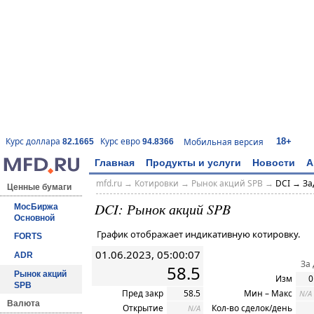
18+
Курс доллара
Курс евро
Мобильная версия
82.1665
94.8366
Главная
Продукты и услуги
Новости
А
mfd.ru
→
Котировки
→ Рынок акций SPB →
DCI → За
Ценные бумаги
DCI: Рынок акций SPB
МосБиржа
Основной
График отображает индикативную котировку.
FORTS
01.06.2023, 05:00:07
ADR
За
58.5
Рынок акций
Изм
0
SPB
Пред закр
58.5
Мин – Макс
N/A
Валюта
Открытие
Кол-во сделок/день
N/A