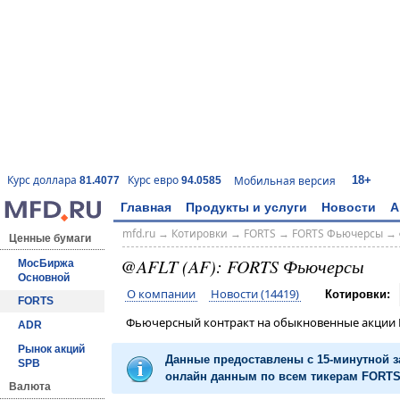
18+
Курс доллара
Курс евро
Мобильная версия
81.4077
94.0585
Главная
Продукты и услуги
Новости
А
mfd.ru
→
Котировки
→
FORTS
→
FORTS Фьючерсы
→
Ценные бумаги
@AFLT (AF): FORTS Фьючерсы
МосБиржа
Основной
О компании
Новости (14419)
Котировки:
FORTS
Фьючерсный контракт на обыкновенные акции
ADR
Рынок акций
Данные предоставлены с 15-минутной 
SPB
онлайн данным по всем тикерам FORTS 
Валюта