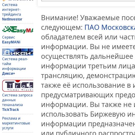
Система
интернет-
трейдинга
Внимание! Уважаемые посе
NetInvestor
следующем:
ПАО Московск
обладателем всей или час
Сервис
EasyMANi
информации. Вы не имеете
осуществлять дальнейшее
Система реал-
информации третьим лицам
тайм
информации
трансляцию, демонстрацию
Дикси+
также её использование в 
предусматривающих предо
Система запроса
данных
информации. Вы также не 
теханализа
TickTrack
использовать Биржевую и
Реклама и
информации предназначен
маркетинговые
услуги
или публичного распростра