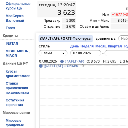
сегодня, 13:20:47
Официальные
З
курсы ЦБ
3 623
Изм
−1677 (−
МосБиржа
Пред закр
5 300
Мин – Макс
3 619 
Валютный
Открытие
3 670
Объём в шт/день
Forex
Кредиты
@AFLT (AF): FORTS Фьючерсы
сравнить с
INSTAR
Стиль
День
Неделя
Месяц
Квартал
Го
MIBID, MIBOR,
Свечи
–
MIACR
07.08.2026
O:
3 670
H:
3 695
L:
3 
@AFLT (AF)
Данные ЦБ РФ
0
@AFLT (AF) – Объём
Курсы
драгметаллов
Ставки
привлечения
по депозитам
Остатки на
корсчетах
Мировые рынки
Мировые
фондовые