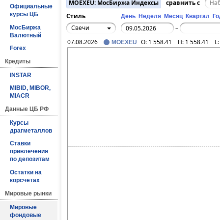
MOEXEU: МосБиржа Индексы
сравнить с
Официальные
курсы ЦБ
Стиль
День
Неделя
Месяц
Квартал
Го
Свечи
МосБиржа
–
Валютный
07.08.2026
O:
1 558.41
H:
1 558.41
L
MOEXEU
Forex
Кредиты
INSTAR
MIBID, MIBOR,
MIACR
Данные ЦБ РФ
Курсы
драгметаллов
Ставки
привлечения
по депозитам
Остатки на
корсчетах
Мировые рынки
Мировые
фондовые