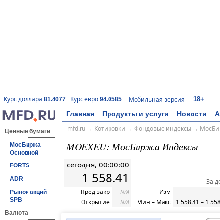
18+
Курс доллара
Курс евро
Мобильная версия
81.4077
94.0585
Главная
Продукты и услуги
Новости
А
mfd.ru
→
Котировки
→
Фондовые индексы
→
МосБи
Ценные бумаги
MOEXEU: МосБиржа Индексы
МосБиржа
Основной
сегодня, 00:00:00
FORTS
1 558.41
ADR
За д
Пред закр
Изм
N/A
Рынок акций
SPB
Открытие
Мин – Макс
1 558.41 – 1 55
N/A
Валюта