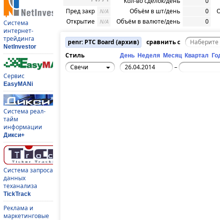
Кол-во сделок/день
0
Пред закр
Объём в шт/день
0
О
N/A
Открытие
Объём в валюте/день
0
N/A
Система
интернет-
трейдинга
penr: РТС Board (архив)
сравнить с
NetInvestor
Стиль
День
Неделя
Месяц
Квартал
Го
Свечи
–
Сервис
EasyMANi
Система реал-
тайм
информации
Дикси+
Система запроса
данных
теханализа
TickTrack
Реклама и
маркетинговые