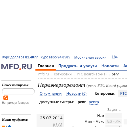
18+
Курс доллара
Курс евро
Мобильная версия
81.4077
94.0585
Главная
Продукты и услуги
Новости
А
mfd.ru
→
Котировки
→
РТС Board (архив)
→
penr
Пермэнергоремонт
Поиск котировок:
(penr: РТС Board (архи
О компании
Новости (6)
РТС
Котировки:
Доступные тикеры:
penrp
penr
Например: Газпром
За день
Изм
25.07.2014
Наши продукты:
Мин – Макс
–
N/A
N/A
N/A