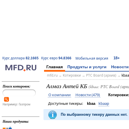
18+
Курс доллара
Курс евро
Мобильная версия
82.1665
94.8366
Главная
Продукты и услуги
Новости
mfd.ru
→
Котировки
→
РТС Board (архив)
→
kba
Алмаз Антей КБ
Поиск котировок:
(kbaa: РТС Board (архи
О компании
Новости (479)
Котировки
Доступные тикеры:
kbaap
kbaa
Например: Газпром
По выбранному тикеру данных нет.
Наши продукты: