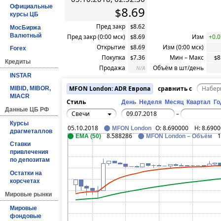
Официальные
8.69
$
курсы ЦБ
Пред закр
8.62
$
МосБиржа
Валютный
Пред закр (0:00 мск)
8.69
Изм
+0.0
$
Открытие
8.69
Изм (0:00 мск)
$
Forex
Покупка
7.36
Мин – Макс
8
$
$
Кредиты
Продажа
Объём в шт/день
N/A
INSTAR
MFON London: ADR Европа
сравнить с
MIBID, MIBOR,
MIACR
Стиль
День
Неделя
Месяц
Квартал
Го
Данные ЦБ РФ
Свечи
–
Курсы
05.10.2018
O:
8.690000
H:
8.6900
MFON London
драгметаллов
8.588286
1
EMA (50)
MFON London – Объём
Ставки
привлечения
по депозитам
Остатки на
корсчетах
Мировые рынки
Мировые
фондовые