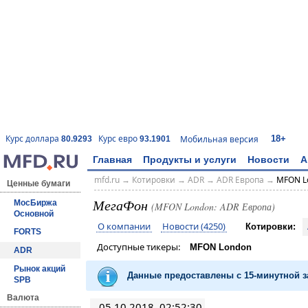
18+
Курс доллара
Курс евро
Мобильная версия
80.9293
93.1901
Главная
Продукты и услуги
Новости
А
mfd.ru
→
Котировки
→
ADR
→
ADR Европа
→
MFON L
Ценные бумаги
МегаФон
МосБиржа
(MFON London: ADR Европа)
Основной
О компании
Новости (4250)
Котировки:
FORTS
Доступные тикеры:
MFON London
ADR
Рынок акций
Данные предоставлены с 15-минутной
SPB
Валюта
05.10.2018, 02:52:30