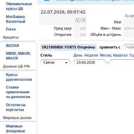
Официальные
курсы ЦБ
22.07.2026, 00:07:42
За д
МосБиржа
N/A
Валютный
Изм
Пред закр
Мин – Макс
–
N/A
N/A
Forex
Открытие
Объём в шт/день
N/A
Кредиты
INSTAR
SR21000BI6: FORTS Опционы
сравнить с
MIBID, MIBOR,
Стиль
День
Неделя
Месяц
Квартал
Го
MIACR
Свечи
–
Данные ЦБ РФ
Курсы
драгметаллов
Ставки
привлечения
по депозитам
Остатки на
корсчетах
Мировые рынки
Мировые
фондовые