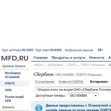
18+
Курс доллара
Курс евро
Мобильная версия
82.1665
94.8366
Главная
Продукты и услуги
Новости
А
mfd.ru
→
Котировки
→
FORTS
→
FORTS Опционы
→
S
Ценные бумаги
Сбербанк
МосБиржа
(SR21000BI6: FORTS Опционы)
Основной
О компании
Новости (52674)
Котировки:
FORTS
Опцион колл на акции ОАО «Сбербанк России»
ADR
Доступные тикеры:
SR21000BI6
Рынок акций
SPB
Данные предоставлены с 15-минутной 
Валюта
онлайн данным по всем тикерам FORTS 