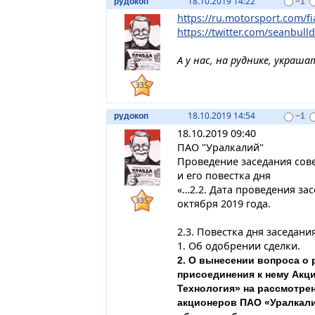
18.10.2019 14:22
рудокоп
−1
https://ru.motorsport.com/fi
https://twitter.com/seanbulld
А у нас, на руднике, украш
335
18.10.2019 14:54
рудокоп
−1
18.10.2019 09:40
ПАО "Уралкалий"
Проведение заседания сове
и его повестка дня
«…2.2. Дата проведения за
335
октября 2019 года.
2.3. Повестка дня заседани
1. Об одобрении сделки.
2. О вынесении вопроса о
присоединения к нему Акц
Технология» на рассмотре
акционеров ПАО «Уралкали