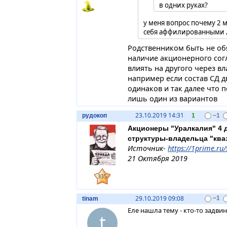
в одних руках?
у меня вопрос почему 2
себя аффилированными л
родственники)
Родственником быть не об
наличие акционерного сог
влиять на другого через в
например если состав СД 
одинаков и так далее что 
лишь один из вариантов
23.10.2019 14:31
рудокоп
1
−1
Акционеры "Уралкалия" 4 
структуры-владельца "ква
Источник-
https://1prime.ru
21 Октября 2019
335
29.10.2019 09:08
tinam
−1
Еле нашла тему - кто-то задв
t