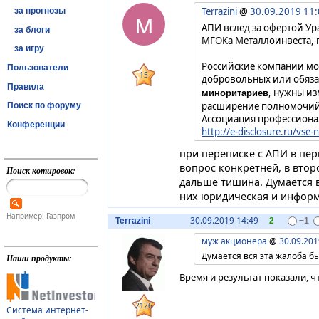
Terrazini
@
30.09.2019 11
за прогнозы
м
АПИ вслед за офертой У
за блоги
МГОКа Металлоинвеста, 
за игру
Российские компании мо
Пользователи
15
добровольных или обяз
Правила
, нужны из
миноритариев
расширение полномочий 
Поиск по форуму
Ассоциация профессиона
Конференции
http://e-disclosure.ru/vse
при переписке с АПИ в пе
вопрос конкретней, в втор
Поиск котировок:
дальше тишина. Думается в
них юридическая и инфор
Например: Газпром
30.09.2019 14:49
Terrazini
2
−1
муж акционера
@
30.09.201
Думается вся эта жалоба б
Наши продукты:
Время и результат показали, ч
2126
Система интернет-