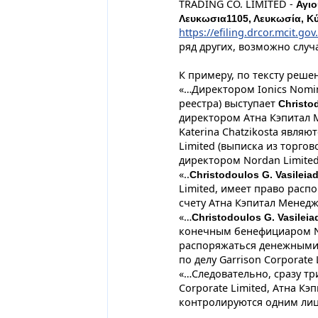
TRADING CO. LIMITED -
Αγιο
Λευκωσια1105, Λευκωσία, Κ
https://efiling.drcor.mcit.gov
ряд других, возможно случ
К примеру, по тексту реше
«…Директором Ionics Nomin
реестра) выступает
Christod
директором Атна Кэпитал
Katerina Chatzikosta являю
Limited (выписка из торгов
директором Nordan Limite
«..
Christodoulos G. Vasileiad
Limited, имеет право рас
счету Атна Кэпитал Менед
«…
Christodoulos G. Vasileia
конечным бенефициаром No
распоряжаться денежными 
по делу Garrison Corporate 
«…Следовательно, сразу тр
Corporate Limited, Атна К
контролируются одним л