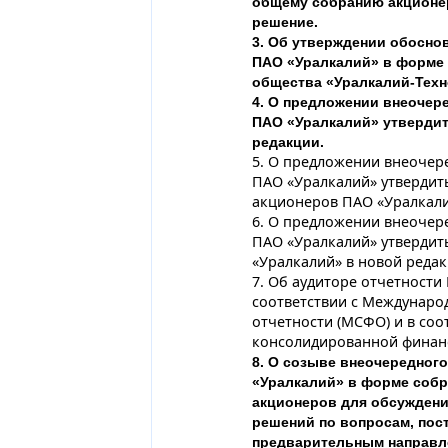
общему собранию акционер
решение.
3. Об утверждении обосно
ПАО «Уралкалий» в форме 
общества «Уралкалий-Техн
4. О предложении внеоче
ПАО «Уралкалий» утвердит
редакции.
5. О предложении внеоче
ПАО «Уралкалий» утверди
акционеров ПАО «Уралкали
6. О предложении внеоче
ПАО «Уралкалий» утверди
«Уралкалий» в новой редак
7. Об аудиторе отчетности
соответствии с Междунар
отчетности (МСФО) и в со
консолидированной финанс
8. О созыве внеочередног
«Уралкалий» в форме собр
акционеров для обсуждени
решений по вопросам, пос
предварительным направле