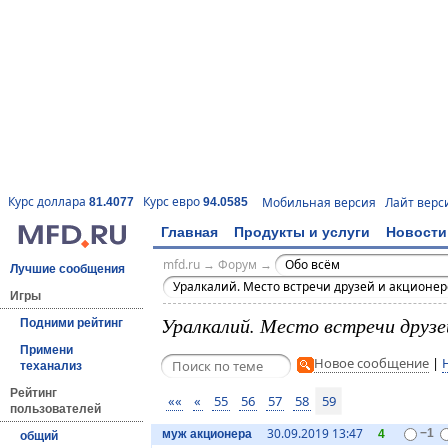
Курс доллара
Курс евро
Мобильная версия
Лайт верс
81.4077
94.0585
Главная
Продукты и услуги
Новости
mfd.ru
→
Форум
→
Обо всём
Лучшие сообщения
Уралкалий. Место встречи друзей и акционер
Игры
Уралкалий. Место встречи друзе
Подними рейтинг
Примени
Новое сообщение
|
теханализ
Рейтинг
««
«
55
56
57
58
59
пользователей
30.09.2019 13:47
муж акционера
4
−1
общий