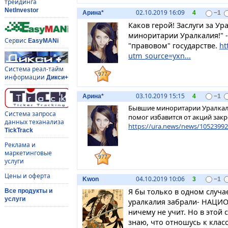
трейдинга
NetInvestor
02.10.2019 16:09
Арина*
4
−1
Каков герой! Заслуги за У
миноритарии Уралкалия!" -
Сервис
EasyMANi
"правовом" государстве.
ht
utm_source=yxn...
Система реал-тайм
977
информации
Дикси+
03.10.2019 15:15
Арина*
4
−1
Бывшие миноритарии Уралкали
Система запроса
помог избавится от акций зак
данных теханализа
https://ura.news/news/1052399
TickTrack
Реклама и
маркетинговые
977
услуги
Цены и оферта
04.10.2019 10:06
Kwon
3
−1
Я бы только в одном случа
Все продукты и
услуги
уралкалия забрали- НАЦИ
ничему не учит. Но в этой 
знаю, что отношусь к клас