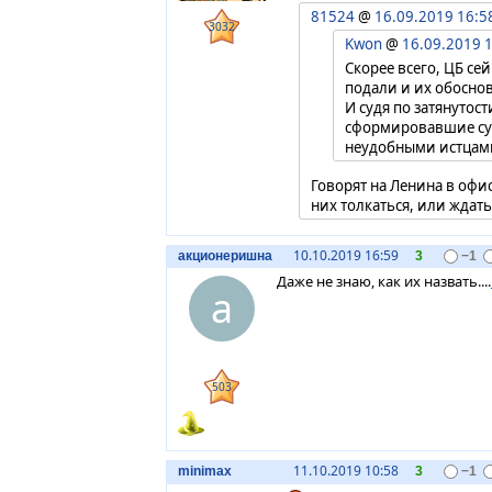
81524
@
16.09.2019 16:5
3032
Kwon
@
16.09.2019 
Скорее всего, ЦБ сей
подали и их обоснов
И судя по затянутос
сформировавшие суть
неудобными истцам
Говорят на Ленина в офис
них толкаться, или ждать
10.10.2019 16:59
акционеришна
3
−1
Даже не знаю, как их назвать....
а
503
11.10.2019 10:58
minimax
3
−1