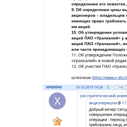
определении его повестки 
9. Об определении цены в
акционеров – владельцев 
имеющих право требовать 
им акций.
10. Об утверждении услов
акций ПАО «Уралкалий» у 
акций ПАО «Уралкалий», и
или части принадлежащих 
11. Об утверждении Поло
«Уралкалий» в новой редак
12. Об участии ПАО «Уралк
источник-
https://www.e-discl
19.10.2019 14:36
ХРЮХРЮ
1
−1
(не стратегический) инве
Х
акционеришна
@
17
Добрый вечер! Сего
совершении операци
операции : переход 
65
требованию лица, и