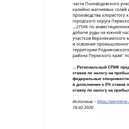
части Половодовского уча
калийно-магниевых солей
производства хлористого 
городского округа Пермск
….СПИК по инвестиционном
добыче руды на южной час
участков Верхнекамского 
и освоение промышленного
территории Родниковского
района Пермского края" п
….
Региональный СПИК пред
ставки по налогу на прибы
федеральные специнвестк
в дополнение к 0% ставке 
ставку по налогу на прибы
Источник –
https://permkrai
18.02.2020