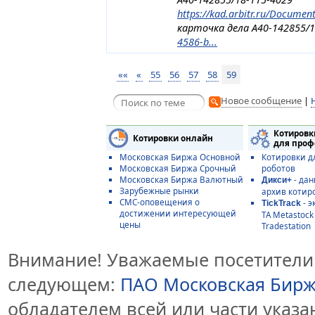
https://kad.arbitr.ru/Documen
карточка дела А40-142855/
4586-b...
««
«
55
56
57
58
59
Новое сообщение
|
Котировк
Котировки онлайн
для проф
Московская Биржа Основной
Котировки д
Московская Биржа Срочный
роботов
Московская Биржа Валютный
- дан
Дикси+
Зарубежные рынки
архив котир
СМС-оповещения о
- э
TickTrack
достижении интересующей
ТА Metastoc
цены
Tradestation
Внимание! Уважаемые посетители 
следующем:
ПАО Московская Бир
обладателем всей или части указ