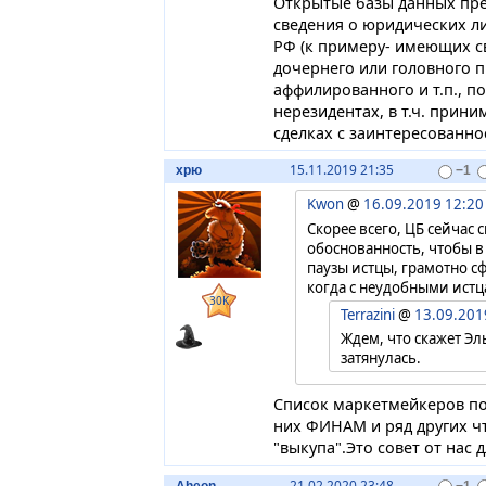
Открытые базы данных пре
сведения о юридических л
РФ (к примеру- имеющих св
дочернего или головного п
аффилированного и т.п., 
нерезидентах, в т.ч. прин
сделках с заинтересованно
15.11.2019 21:35
хрю
−1
Kwon
@
16.09.2019 12:20
Скорее всего, ЦБ сейчас 
обоснованность, чтобы в 
паузы истцы, грамотно с
когда с неудобными ист
30K
Terrazini
@
13.09.201
Ждем, что скажет Эл
затянулась.
Список маркетмейкеров по
них ФИНАМ и ряд других чт
"выкупа".Это совет от нас 
21.02.2020 23:48
Aheon
−1