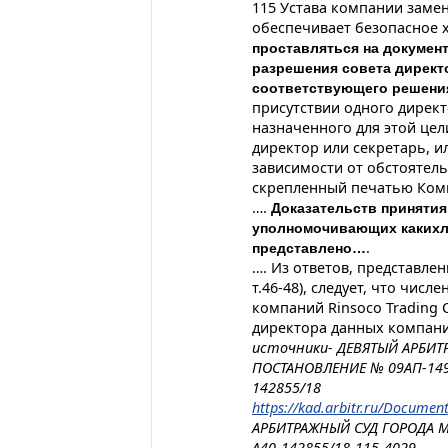
115 Устава компании замен
обеспечивает безопасное 
проставляться на докумен
разрешения совета директ
соответствующего решени
присутствии одного директ
назначенного для этой це
директор или секретарь, ил
зависимости от обстоятель
скрепленный печатью Комп
….
Доказательств приняти
уполномочивающих какихли
.
представлено…
…. Из ответов, представле
т.46-48), следует, что чис
компаний Rinsoco Trading 
директора данных компан
источники- ДЕВЯТЫЙ АРБИ
ПОСТАНОВЛЕНИЕ № 09АП-1498
142855/18
https://kad.arbitr.ru/Documen
АРБИТРАЖНЫЙ СУД ГОРОДА М
А40-142855/18-115-4029