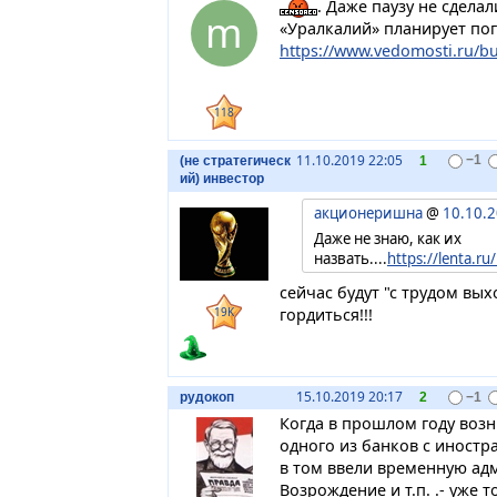
. Даже паузу не сделал
m
«Уралкалий» планирует пог
https://www.vedomosti.ru/bus
118
11.10.2019 22:05
(не стратегическ
1
−1
ий) инвестор
акционеришна
@
10.10.2
Даже не знаю, как их
назвать....
https://lenta.r
сейчас будут "с трудом вых
гордиться!!!
19K
15.10.2019 20:17
рудокоп
2
−1
Когда в прошлом году воз
одного из банков с иностр
в том ввели временную ад
Возрождение и т.п. .- уже 