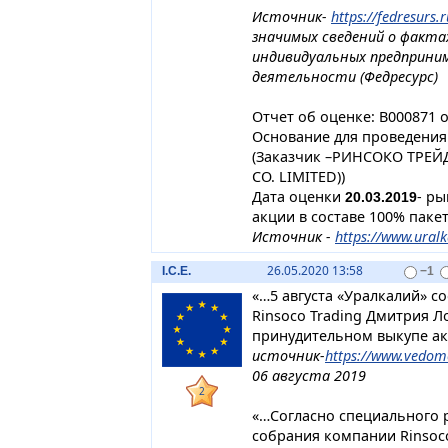
Источник-
https://fedresurs.r
значимых сведений о факта
индивидуальных предприним
деятельности (Федресурс)
Отчет об оценке: B000871 от
Основание для проведения: 
(Заказчик –РИНСОКО ТРЕЙ
CO. LIMITED))
Дата оценки
- р
20.03.2019
акции в составе 100% паке
Источник -
https://www.uralk
26.05.2020 13:58
I.C.E.
−1
«…5 августа «Уралкалий» с
Rinsoco Trading Дмитрия Л
принудительном выкупе акц
источник-
https://www.vedomos
06 августа 2019
2
«…Согласно специального
собрания компании Rinsoco 