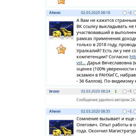
02.03.2020 08:18
Aheon
−1
А Вам не кажется странным
ВК ссылку выкладывать не 
участвовавший в выполнен
рамках применения доходн
только в 2018 году, провод
56
Уралкалий? Есть ли у нее 
компетенции? Согласно
ht
vst...
Дарья Вячеславовна (м
оценке (100% уверенности н
экзамен в РАНХиГС, набрав
- 36 баллов). По-видимому 
02.03.2020 08:24
bruno
1
−1
Сообщение удалено автором 24.1
02.03.2020 08:35
Aheon
−1
Сомнение вызывает и еще 
Олегович. Опыт работы в о
года. Окончил Магистратур