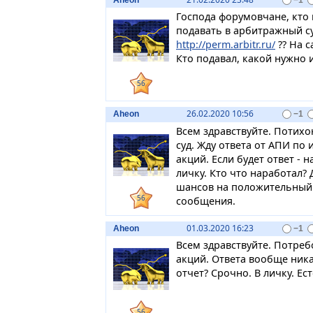
Господа форумовчане, кто 
подавать в арбитражный су
http://perm.arbitr.ru/
?? На с
Кто подавал, какой нужно
56
26.02.2020 10:56
Aheon
−1
Всем здравствуйте. Потих
суд. Жду ответа от АПИ по
акций. Если будет ответ -
личку. Кто что наработал?
шансов на положительный 
56
сообщения.
01.03.2020 16:23
Aheon
−1
Всем здравствуйте. Потреб
акций. Ответа вообще ника
отчет? Срочно. В личку. Ес
56