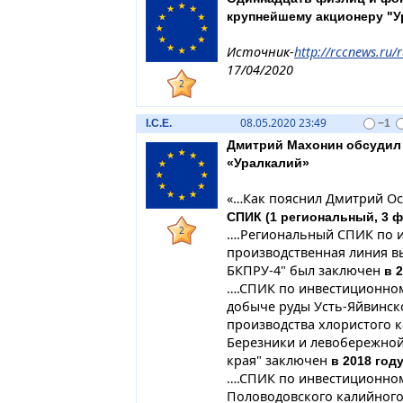
крупнейшему акционеру "У
Источник-
http://rccnews.ru/r
17/04/2020
2
08.05.2020 23:49
I.C.E.
−1
Дмитрий Махонин обсудил 
«Уралкалий»
«…Как пояснил Дмитрий Ос
СПИК (1 региональный, 3 
2
….Региональный СПИК по 
производственная линия в
БКПРУ-4" был заключен
в 
….СПИК по инвестиционном
добыче руды Усть-Яйвинс
производства хлористого к
Березники и левобережной
края" заключен
в 2018 год
….СПИК по инвестиционном
Половодовского калийного