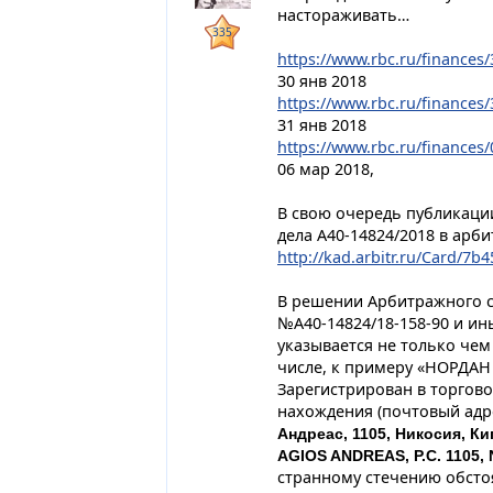
наcтораживать…
335
https://www.rbc.ru/finances/
30 янв 2018
https://www.rbc.ru/finances/
31 янв 2018
https://www.rbc.ru/finances/
06 мар 2018,
В свою очередь публикаци
дела А40-14824/2018 в арб
http://kad.arbitr.ru/Card/7b
В решении Арбитражного суд
№А40-14824/18-158-90 и ин
указывается не только че
числе, к примеру «НОРДА
Зарегистрирован в торгово
нахождения (почтовый адр
Андреас, 1105, Никосия, К
AGIOS ANDREAS, Р.С. 1105,
странному стечению обсто