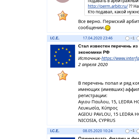
подавать в арбитражный 
http://perm.arbitr.ru/
?? На
Кто подавал, какой нужн
69
Все верно. Пермский арби
сообщении.
17.04.2020 23:46
I.C.E.
−1
Стал известен перечень и
экономики РФ
Источник-
https://www.interf
2 апреля 2020
2
В перечень попал и ряд к
имеющих (имевших) аффил
регистрации:
Αγιου Παυλου, 15, LEDRA HO
Λευκωσία, Κύπρος
AGIOU PAVLOU, 15 LEDRA HO
NICOSIA, CYPRUS
08.05.2020 10:24
I.C.E.
−1
Одиннадцать физлиц и фонд