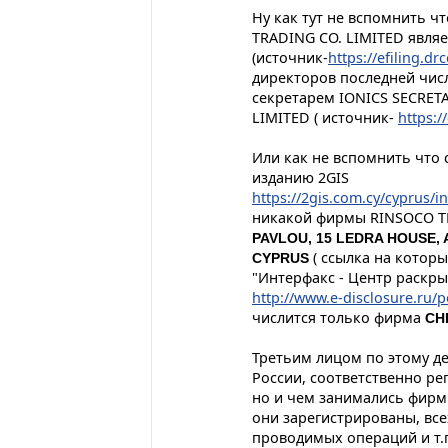
Ну как тут не вспомнить 
TRADING CO. LIMITED являе
(источник-
https://efiling.dr
директоров последней чис
секретарем IONICS SECRET
LIMITED ( источник-
https:/
Или как не вспомнить что
изданию 2GIS
https://2gis.com.cy/cyprus/i
никакой фирмы RINSOCO TR
PAVLOU, 15 LEDRA HOUSE, A
( ссылка на котор
CYPRUS
"Интерфакс - Центр раскр
http://www.e-disclosure.ru/p
числится только фирма
CH
Третьим лицом по этому де
России, соответственно ре
но и чем занимались фирм
они зарегистрированы, все
проводимых операций и т.