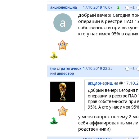
17.10.2019 16:07
акционеришна
2
−1
Добрый вечер! Сегодня пр
а
операции в реестре ПАО " 
собственности при выкупе
кто у нас имел 95% в одних
503
17.10.2019 22:25
(не стратегическ
−1
ий) инвестор
акционеришна
@
17.10.2
Добрый вечер! Сегодня 
операции в реестре ПАО "
прав собственности при
95%. А кто у нас имел 95
19K
у меня вопрос почему 2 
себя аффилированными лиц
родственники)