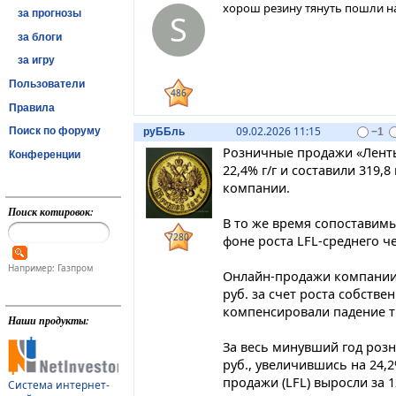
хорош резину тянуть пошли на
за прогнозы
S
за блоги
за игру
Пользователи
486
Правила
09.02.2026 11:15
Поиск по форуму
руББль
−1
Розничные продажи «Ленты»
Конференции
22,4% г/г и составили 319,8
компании.
Поиск котировок:
В то же время сопоставимы
7280
фоне роста LFL-среднего чек
Например: Газпром
Онлайн-продажи компании п
руб. за счет роста собстве
компенсировали падение т
Наши продукты:
За весь минувший год розн
руб., увеличившись на 24,
продажи (LFL) выросли за 1
Система интернет-