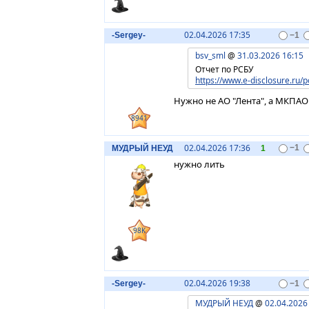
02.04.2026 17:35
-Sergey-
−1
bsv_sml
@
31.03.2026 16:15
Отчет по РСБУ
https://www.e-disclosure.ru/po
Нужно не АО "Лента", а МКПАО 
8941
02.04.2026 17:36
МУДРЫЙ НЕУД
1
−1
нужно лить
98K
02.04.2026 19:38
-Sergey-
−1
МУДРЫЙ НЕУД
@
02.04.2026