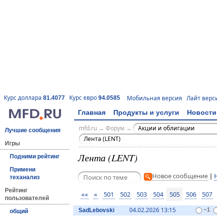
Курс доллара
Курс евро
Мобильная версия
Лайт верс
81.4077
94.0585
Главная
Продукты и услуги
Новости
mfd.ru
→
Форум
→
Акции и облигации
Лучшие сообщения
Лента (LENT)
Игры
Лента (LENT)
Подними рейтинг
Примени
Новое сообщение
|
теханализ
Рейтинг
««
«
501
502
503
504
505
506
507
пользователей
04.02.2026 13:15
SadLebovski
−1
общий