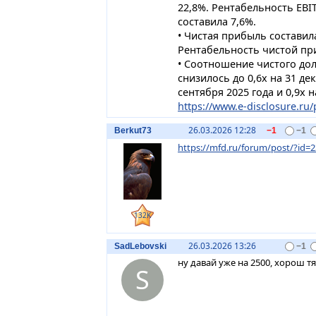
22,8%. Рентабельность EBI
составила 7,6%.
• Чистая прибыль составила
Рентабельность чистой при
• Соотношение чистого долг
снизилось до 0,6x на 31 де
сентября 2025 года и 0,9x н
https://www.e-disclosure.ru/p
26.03.2026 12:28
Berkut73
−1
−1
https://mfd.ru/forum/post/?id
132K
26.03.2026 13:26
SadLebovski
−1
ну давай уже на 2500, хорош т
S