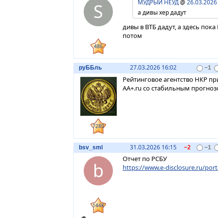
МУДРЫЙ НЕУД
@
26.03.2026
S
а дивы хер дадут
дивы в ВТБ дадут, а здесь пок
потом
486
27.03.2026 16:02
руББль
−1
Рейтинговое агентство НКР п
AA+.ru со стабильным прогно
7280
31.03.2026 16:15
bsv_sml
−2
−1
Отчет по РСБУ
b
https://www.e-disclosure.ru/porta
144K