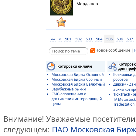
Мордашов
7280
««
«
501
502
503
504
505
506
507
Новое сообщение
|
Котировк
Котировки онлайн
для проф
Московская Биржа Основной
Котировки д
Московская Биржа Срочный
роботов
Московская Биржа Валютный
- да
Дикси+
Зарубежные рынки
архив котир
СМС-оповещения о
- э
TickTrack
достижении интересующей
ТА Metastoc
цены
Tradestation
Внимание! Уважаемые посетители 
следующем:
ПАО Московская Бир