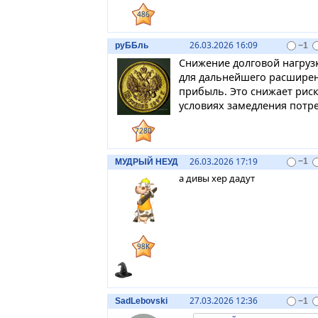
486
26.03.2026 16:09
руББль
−1
Снижение долговой нагрузк
для дальнейшего расширен
прибыль. Это снижает риск
условиях замедления потре
7280
26.03.2026 17:19
МУДРЫЙ НЕУД
−1
а дивы хер дадут
98K
27.03.2026 12:36
SadLebovski
−1