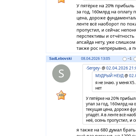
У пятёрке на 20% прибыль 
за год, 160млрд на оплату 
цена, дороже фундаментала
ленте всё наоборот по пок
пропустил, и сейчас непон
перспективы и отчётность 
апсайда нету, уже слишком
также рос непрерывно, а п
08.04.2026 13:05
SadLebovski
−1
-Sergey-
@
02.04.2026 21:
S
МУДРЫЙ НЕУД
@
02.
я не знаю. у меня Х5.
нет
486
У пятёрке на 20% прибыль
упал за год, 160млрд на 
текущая цена, дороже фу
упадёт. А в ленте всё на
неё, осень пропустил, и 
стороны перспективы и от
я также на 680 думал брать
годовому отчёту апсайда 
ещё раз рискнул. на 1200 с