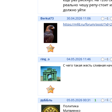
Позитив тоже помню такж
реально чешу репу-стоит и
пошёл.
должно уйти
30.04.2026 11:06
Berkut73
−1
https://mfd.ru/forum/post/?id
132K
04.05.2026 11:46
ring_o
−1
С чего такая жесть сливная на
378
05.05.2026 00:31
руББль
1
−1
Политика
Матвиенко