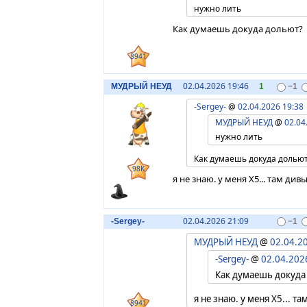
нужно лить
Как думаешь докуда дольют?
8941
02.04.2026 19:46
МУДРЫЙ НЕУД
1
−1
-Sergey-
@
02.04.2026 19:38
МУДРЫЙ НЕУД
@
02.04
нужно лить
Как думаешь докуда долью
98K
я не знаю. у меня Х5... там див
02.04.2026 21:09
-Sergey-
−1
МУДРЫЙ НЕУД
@
02.04.2
-Sergey-
@
02.04.202
Как думаешь докуда
я не знаю. у меня Х5... т
8941