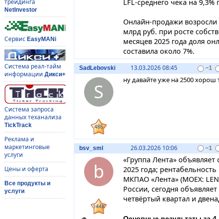
трейдинга
LFL-среднего чека на 9,3% г
NetInvestor
Онлайн-продажи возросли в 
млрд руб. при росте собств
Сервис
EasyMANi
месяцев 2025 года доля о
составила около 7%.
Система реал-тайм
13.03.2026 08:45
SadLebovski
−1
информации
Дикси+
ну давайте уже на 2500 хорош 
S
Система запроса
данных теханализа
TickTrack
486
Реклама и
маркетинговые
26.03.2026 10:06
bsv_sml
−1
услуги
«Группа Лента» объявляет о
b
Цены и оферта
2025 года; рентабельность
МКПАО «Лента» (MOEX: LEN
Все продукты и
России, сегодня объявляе
услуги
четвёртый квартал и двена
144K
Основные результаты за 4 