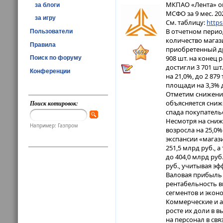
МКПАО «Лента» о
за блоги
МСФО за 9 мес. 202
за игру
См. таблицу:
https
В отчетном перио
Пользователи
количество магази
Правила
приобретенный др
5692
908 шт. на конец 
Поиск по форуму
достигли 3 701 шт
Конференции
на 21,0%, до 2 87
площади на 3,3% д
Отметим снижение 
объясняется сниже
Поиск котировок:
спада покупательск
Несмотря на сниж
Например: Газпром
возросла на 25,0%
экспансии «магаз
251,5 млрд руб., 
до 404,0 млрд руб
руб., учитывая эф
Валовая прибыль с
рентабельность вы
сегментов и экон
Коммерческие и а
росте их доли в в
на персонал в св