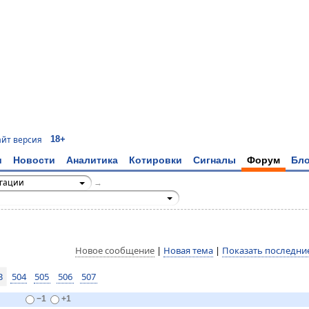
18+
айт версия
и
Новости
Аналитика
Котировки
Сигналы
Форум
Бло
игации
→
Новое сообщение
|
Новая тема
|
Показать последни
3
504
505
506
507
−1
+1