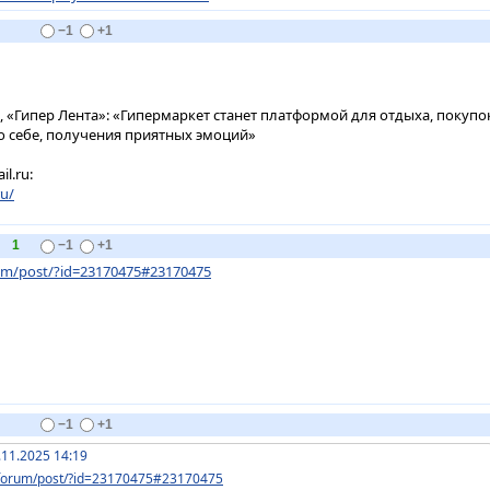
−1
+1
, «Гипер Лента»: «Гипермаркет станет платформой для отдыха, покупо
о себе, получения приятных эмоций»
l.ru:
ru/
1
−1
+1
rum/post/?id=23170475#23170475
−1
+1
.11.2025 14:19
u/forum/post/?id=23170475#23170475