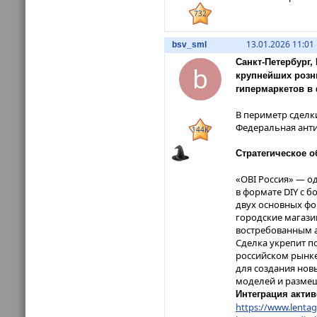
732
13.01.2026 11:01
bsv_sml
Санкт-Петербург,
b
крупнейших розни
гипермаркетов в 
В периметр сделки
Федеральная ант
144K
Стратегическое 
«OBI Россия» — о
в формате DIY с б
двух основных фо
городские магази
востребованным 
Сделка укрепит п
российском рынке
для создания нов
моделей и размещ
Интеграция актив
https://www.lentag