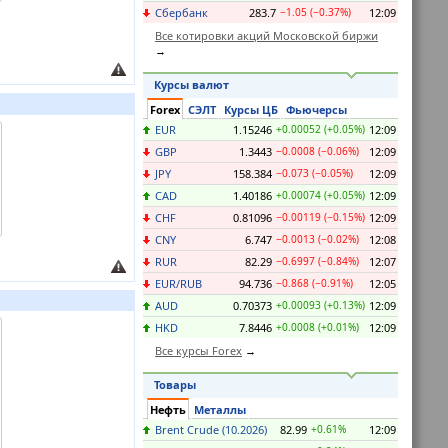
Сбербанк
283.7
−1.05 (−0.37%)
12:09
Все котировки акций Московской биржи
Курсы валют
Forex
СЭЛТ
Курсы ЦБ
Фьючерсы
EUR
1.15246
+0.00052 (+0.05%)
12:09
GBP
1.3443
−0.0008 (−0.06%)
12:09
JPY
158.384
−0.073 (−0.05%)
12:09
CAD
1.40186
+0.00074 (+0.05%)
12:09
CHF
0.81096
−0.00119 (−0.15%)
12:09
CNY
6.747
−0.0013 (−0.02%)
12:08
RUR
82.29
−0.6997 (−0.84%)
12:07
EUR/RUB
94.736
−0.868 (−0.91%)
12:05
AUD
0.70373
+0.00093 (+0.13%)
12:09
HKD
7.8446
+0.0008 (+0.01%)
12:09
Все курсы Forex
Товары
Нефть
Металлы
Brent Crude (10.2026)
82.99
+0.61%
12:09