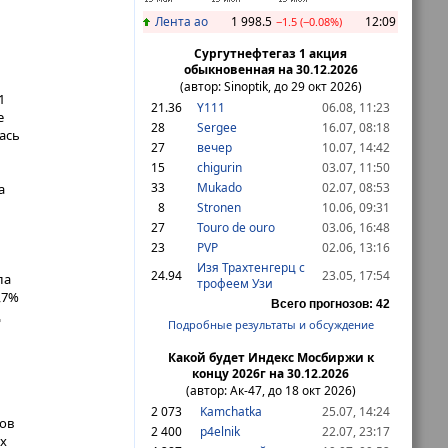
Лента ао
1 998.5
12:09
−1.5 (−0.08%)
Сургутнефтегаз 1 акция
обыкновенная на 30.12.2026
(автор: Sinoptik, до 29 окт 2026)
1
21
.36
Y111
06.08, 11:23
е
28
Sergee
16.07, 08:18
ась
27
вечер
10.07, 14:42
15
chigurin
03.07, 11:50
33
Mukado
02.07, 08:53
а
8
Stronen
10.06, 09:31
27
Touro de ouro
03.06, 16:48
23
PVP
02.06, 13:16
Изя Трахтенгерц с
24
.94
23.05, 17:54
ла
трофеем Узи
,7%
Всего прогнозов: 42
д
Подробные результаты и обсуждение
Какой будет Индекс Мосбиржи к
концу 2026г на 30.12.2026
(автор: Ак-47, до 18 окт 2026)
2 073
Kamchatka
25.07, 14:24
дов
2 400
p4elnik
22.07, 23:17
их