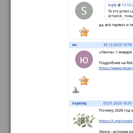
kuply
@
12.10.
S
Те кто успел с
остался , тол
да, всё теряют и 
485
30.12.2025 10:59
юс
«Лента»: 1 январ
ю
Подробнее на Retai
https://www.retail.
459
05.01.2026 10:35
Aspiring
Почему 2026 год 
https://t.me/invest
Лента - история х