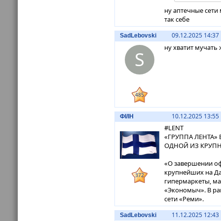
ну аптечные сети
так себе
09.12.2025 14:37
SadLebovski
ну хватит мучать 
S
485
10.12.2025 13:55
ФI/IH
#LENT
«ГРУППА ЛЕНТА»
ОДНОЙ ИЗ КРУПН
«О завершении оф
крупнейших на Да
372
гипермаркеты, ма
«Экономыч». В ра
сети «Реми».
11.12.2025 12:43
SadLebovski