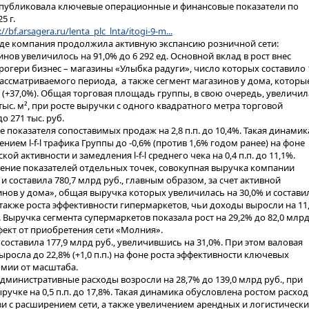
публиковала ключевые операционные и финансовые показатели по
5 г.
://bf.arsagera.ru/lenta_plc_lnta/itogi-9-m...
де компания продолжила активную экспансию розничной сети:
нов увеличилось на 91,0% до 6 292 ед. Основной вклад в рост внес
огери бизнес – магазины «Улыбка радуги», число которых составило 
рассматриваемого периода, а также сегмент магазинов у дома, которы
. (+37,0%). Общая торговая площадь группы, в свою очередь, увеличил
9 тыс. м², при росте выручки с одного квадратного метра торговой
о 271 тыс. руб.
показателя сопоставимых продаж на 2,8 п.п. до 10,4%. Такая динамик
нием l-f-l трафика Группы до -0,6% (против 1,6% годом ранее) на фоне
ой активности и замедления l-f-l среднего чека на 0,4 п.п. до 11,1%.
ение показателей отдельных точек, совокупная выручка компании
 и составила 780,7 млрд руб., главным образом, за счет активной
инов у дома», общая выручка которых увеличилась на 30,0% и состави
а также роста эффективности гипермаркетов, чьи доходы выросли на 11
. Выручка сегмента супермаркетов показала рост на 29,2% до 82,0 млр
фект от приобретения сети «Молния».
оставила 177,9 млрд руб., увеличившись на 31,0%. При этом валовая
росла до 22,8% (+1,0 п.п.) на фоне роста эффективности ключевых
омии от масштаба.
дминистративные расходы возросли на 28,7% до 139,0 млрд руб., при
ыручке на 0,5 п.п. до 17,8%. Такая динамика обусловлена ростом расхо
язи с расширением сети, а также увеличением арендных и логистическ