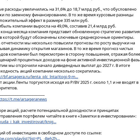
е расходы увеличились на 31,6% до 18,7 млрд руб., что обусловлено
ки по заемному финансированию. В то же время курсовые разницы
ожительный эффект в размере 335 млн руб.
ибыль компании выросла на 49,0%, составив 21,4 млрд руб.
о конца месяца компания представит обновленную стратегию развития
., в которой будут обозначены ключевые среднесрочные ориентиры.
 отчетности мы несколько повысили прогнозы по росту выручки на
тывая динамику открытия магазинов. В то же время прогноз чистых
дов компании был пересмотрен в сторону повышения, отражая боле
ценарий процентных доходов на фоне активной инвестиционной фазы
тим мы отсрочили начало дивидендных выплат до 2027 г. В итоге
ходность акций компании несколько сократилась.
://bf.arsagera.ru/lenta_plc_lnta/itogi-9-m...
акции Ленты торгуются исходя из P/BV 2025 г. около 1,1 и не входят в
оритетов.
________________________
ttps://t.me/arsageranews
ре акций, расчете потенциальной доходности и принципах
правления портфелем читайте в книге «Заметки в инвестировании»:
kuda_i_kak_investirovat/knig...
ий об инвестициях в свободном доступе по ссылке:
e.com/playlist?list=PL_-BehZh...