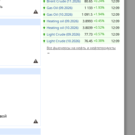
Brent Crude (11.2026)
80.65
+0.24%
12:09
ть
Gas Oil (09.2026)
1 133
+1.93%
12:09
Gas Oil (10.2026)
1 091.5
+1.94%
12:09
Heating oil (09.2026)
3.8993
+0.45%
12:09
Heating oil (10.2026)
3.8039
+0.52%
12:09
Light Crude (09.2026)
77.73
+0.57%
12:09
Light Crude (10.2026)
76.45
+0.38%
12:09
Все фьючерсы на нефть и нефтепродукты
овой