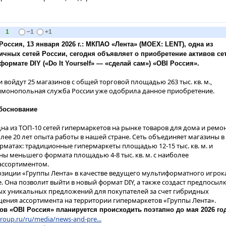
1
−1
+1
 Россия, 13 января 2026 г.: МКПАО «Лента» (MOEX: LENT), одна из
чных сетей России, сегодня объявляет о приобретение активов се
формате DIY («Do It Yourself» — «сделай сам») «OBI Россия».
 войдут 25 магазинов с общей торговой площадью 263 тыс. кв. м.,
имонопольная служба России уже одобрила данное приобретение.
обоснование
дна из ТОП-10 сетей гипермаркетов на рынке товаров для дома и ремо
олее 20 лет опыта работы в нашей стране. Сеть объединяет магазины в
рматах: традиционные гипермаркеты площадью 12-15 тыс. кв. м. и
ны меньшего формата площадью 4-8 тыс. кв. м. с наиболее
ассортиментом.
озиции «Группы Лента» в качестве ведущего мультиформатного игрок
. Она позволит выйти в новый формат DIY, а также создаст предпосыл
ых уникальных предложений для покупателей за счет гибридных
ения ассортимента на территории гипермаркетов «Группы Лента».
ов «OBI Россия» планируется происходить поэтапно до мая 2026 год
roup.ru/ru/media/news-and-pre...