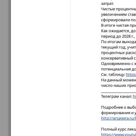
затрат.
Чистые процентны
увеличением став
сформировали пол
В итоге чистая пр
Как ожидается, д
период до 2028 г
По итогам выхода
текущий год, учи
процентных расхо
консервативный с
Одновременно с э
потенциальная до
См. таблицу:
https
На данный момент 
число наших при
___________________
Телеграм канал:
h
Подробнее о выбо
формирования и у
http://arsagera.ru/
Полный курс лекц
https://www.youtub