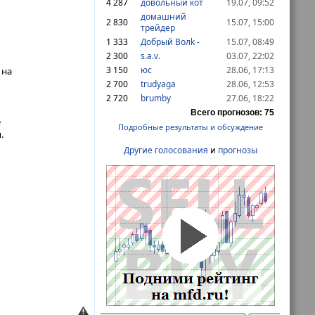
4 287
довольный кот
19.07, 09:52
домашний
2 830
15.07, 15:00
трейдер
1 333
Дoбрый Волk -
15.07, 08:49
2 300
s.a.v.
03.07, 22:02
3 150
юс
28.06, 17:13
 на
2 700
trudyaga
28.06, 12:53
2 720
brumby
27.06, 18:22
Всего прогнозов: 75
е
Подробные результаты и обсуждение
.
Другие голосования
и
прогнозы