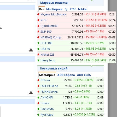
Мировые индексы
Все
МосБиржа
DJ
FTSE
Nikkei
Индекс МосБиржи
2 301.53
−219.35 (−8.70%)
12:24
RTSI
890.62
−215.58 (−19.49%)
12:24
DJ Industrial
53 885.1
−464.02 (−0.85%)
00:23
к,
S&P 500
7 709.96
−13.59 (−0.18%)
07:20
NASDAQ Comp
26 348.3522
−15.0871 (−0.06%)
06.08
FTSE 100
10 883.56
+15.67 (+0.14%)
12:09
DAX 30
26 305.21
+165.08 (+0.63%)
12:09
Nikkei 225
65 606.71
−76.55 (−0.12%)
09:30
Hang Seng
25 668.03
+137.75 (+0.54%)
11:09
Котировки акций
МосБиржа
ADR Европа
ADR США
ВТБ ао
55.785
+0.035 (+0.06%)
12:09
ГАЗПРОМ ао
93.85
+0.66 (+0.71%)
12:09
ГМКНорНик
126
+0.8 (+0.64%)
12:09
ЛУКОЙЛ
4 715.5
+64 (+1.38%)
12:09
Полюс
1 358.2
+13.6 (+1.01%)
12:09
Роснефть
359.9
+5.25 (+1.48%)
12:09
РусГидро
0.3571
+0.0036 (+1.02%)
12:09