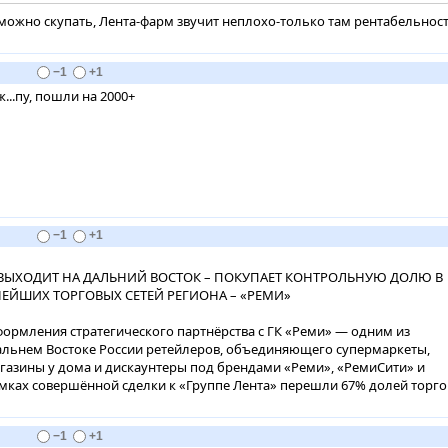
 можно скупать, Лента-фарм звучит неплохо-только там рентабельнос
−1
+1
ж...пу, пошли на 2000+
−1
+1
 ВЫХОДИТ НА ДАЛЬНИЙ ВОСТОК – ПОКУПАЕТ КОНТРОЛЬНУЮ ДОЛЮ В
ЕЙШИХ ТОРГОВЫХ СЕТЕЙ РЕГИОНА – «РЕМИ»
ормления стратегического партнёрства с ГК «Реми» — одним из
льнем Востоке России ретейлеров, объединяющего супермаркеты,
газины у дома и дискаунтеры под брендами «Реми», «РемиСити» и
мках совершённой сделки к «Группе Лента» перешли 67% долей торг
−1
+1