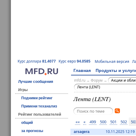
Курс доллара
Курс евро
Мобильная версия
Л
81.4077
94.0585
Главная
Продукты и услуг
mfd.ru
→
Форум
→
Акции и обл
Лучшие сообщения
Лента (LENT)
Игры
Лента (LENT)
Подними рейтинг
Примени теханализ
Рейтинг пользователей
««
«
499
500
501
502
50
общий
за прогнозы
10.11.2025 12:19
arsagera