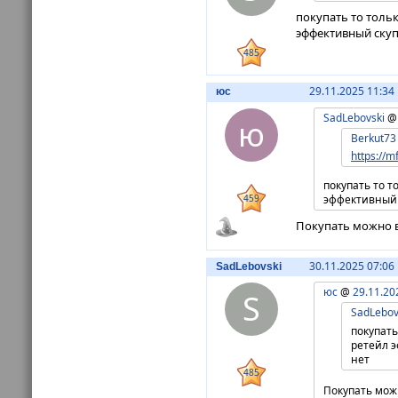
покупать то толь
эффективный скуп
485
29.11.2025 11:34
юс
SadLebovski
ю
Berkut73
https://
покупать то т
459
эффективный с
Покупать можно вс
30.11.2025 07:06
SadLebovski
юс
@
29.11.20
S
SadLebov
покупать
ретейл э
нет
485
Покупать можн