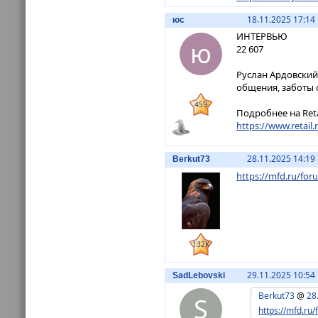
18.11.2025 17:14
юс
ИНТЕРВЬЮ
ю
22 607
Руслан Ардовский
общения, заботы 
459
Подробнее на Retai
https://www.retail.
28.11.2025 14:19
Berkut73
https://mfd.ru/fo
132K
29.11.2025 10:54
SadLebovski
Berkut73
@
28
S
https://mfd.r