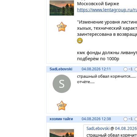
Московской Бирже
https://www.lentagroup.ru/r
"Изменение уровня листин
283
хыхых, технический характ
заинтересована в возвращ
кмк фонды должны ливануть
подберём по 1000р
04.08.2026 12:11
SadLebovski
−1
страшный обвал корячится.....
S
отчёте.....
485
04.08.2026 12:38
хозяин тайги
−1
SadLebovski
@
04.08.2026
страшный обвал корячится