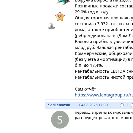
Розничные продажи состави
29,0% год к году.
934
Общая торговая площадь ув
составила 3 932 тыс. кв. м
дома, а также приобретени
(ребрендирована в «Дом Ле
Валовая прибыль увеличилас
млрд руб. Валовая рентабел
Коммерческие, общехозяй
(без учёта амортизации) в
б.п. до 17,4%.
Рентабельность EBITDA сниз
Рентабельность чистой при
Сам отчёт
https://www.lentagroup.ru/ru
04.08.2026 11:39
SadLebovski
−1
перевод в третий котировальн
S
распредцентре.... что-то много