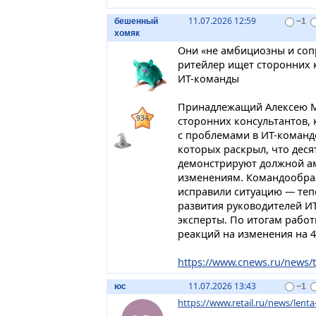
11.07.2026 12:59
бешенный
−1
хомяк
Они «не амбициозны и соп
ритейлер ищет сторонних 
ИТ-команды
Принадлежащий Алексею М
934
сторонних консультантов,
с проблемами в ИТ-команд
которых раскрыл, что дес
демонстрируют должной а
изменениям. Командообраз
исправили ситуацию — теп
развития руководителей И
эксперты. По итогам рабо
реакций на изменения на 
https://www.cnews.ru/news/t
11.07.2026 13:43
юс
−1
https://www.retail.ru/news/lenta-