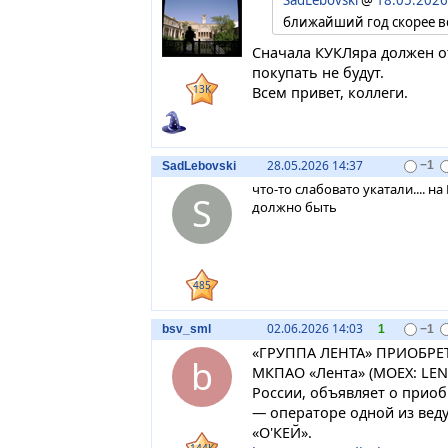
ближайший год скорее в
Сначала КУКЛяра должен о
покупать не будут.
13K
Всем привет, коллеги.
28.05.2026 14:37
SadLebovski
−1
что-то слабовато укатали.... 
S
должно быть
485
02.06.2026 14:03
bsv_sml
1
−1
«ГРУППА ЛЕНТА» ПРИОБРЕ
b
МКПАО «Лента» (MOEX: LEN
России, объявляет о прио
— операторе одной из вед
«О'КЕЙ».