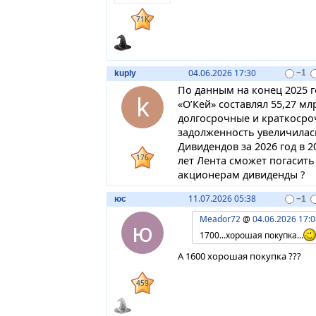
71K
04.06.2026 17:30
kuply
−1
По данным на конец 2025 г
k
«О’Кей» составлял 55,27 м
долгосрочные и краткосро
задолженность увеличилась 
Дивидендов за 2026 год в 20
176
лет Лента сможет погасить 
акционерам дивиденды ?
11.07.2026 05:38
юс
−1
Meador72
@
04.06.2026 17:0
ю
1700...хорошая покупка...
А 1600 хорошая покупка ???
459