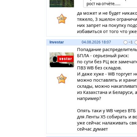
рост на отчёте.....
да может и не будет никако
тяжело, 3 эшелон ограничи
283
них запрет на покупку по
избавиться от того что уже
04.08.2026 18:07
Investar
−1
Попадание распределитель
БПЛА - серьезный риск:
по сути без РЦ все замеча
ПВЗ WB без складов.
И даже хуже - WB торгует
904
можно поставлять и храни
склады, можно накапливат
из Казахстана и Беларуси, 
например?
Опять таки у WB через ВТБ
для Ленты Х5 собирать и в
уже сейчас налаживать свя
сейчас думает