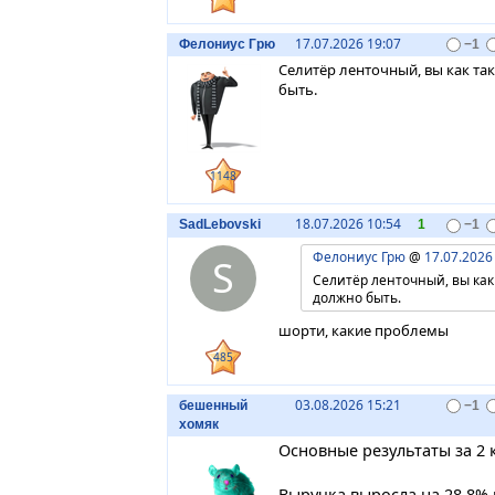
17.07.2026 19:07
Фелониус Грю
−1
Селитёр ленточный, вы как так
быть.
1148
18.07.2026 10:54
SadLebovski
1
−1
Фелониус Грю
@
17.07.2026
S
Селитёр ленточный, вы как 
должно быть.
шорти, какие проблемы
485
03.08.2026 15:21
бешенный
−1
хомяк
Основные результаты за 2 
Выручка выросла на 28,8% г