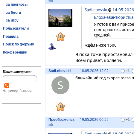
ий
за прогнозы
SadLebovski
@
14.05.2026
за блоги
Блоха-авантюристка
за игру
Я готов к вам присо
Пользователи
полторашке... хоть и
средней.
Правила
13K
Поиск по форуму
ждём ниже 1500
Конференции
Я пока тоже приостановил 
Всем привет, коллеги.
18.05.2026 12:02
SadLebovski
−1
Поиск котировок:
ближайший год скорее всего 
S
Например: Газпром
485
19.05.2026 06:55
Преображенск
−1
ий
SadLebovski
@
18.05.2026