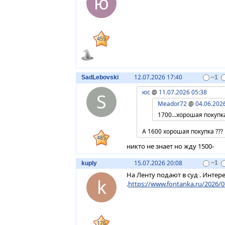
ю
459
12.07.2026 17:40
SadLebovski
−1
юс
@
11.07.2026 05:38
S
Meador72
@
04.06.202
1700...хорошая покупка
А 1600 хорошая покупка ???
485
никто не знает но жду 1500-
15.07.2026 20:08
kuply
−1
На Ленту подают в суд . Инте
k
.
https://www.fontanka.ru/2026/
176