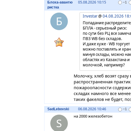
05.08.2026 10:15
Блоха-авантю
−1
ристка
Investar
@
04.08.2026 18
Б
Попадание распределител
БПЛА - серьезный риск:
по сути без РЦ все замеч
ПВЗ WB без складов.
2916
И даже хуже - WB торгуе
можно поставлять и хран
минуя склады, можно нак
областях из Казахстана и 
молочкой, например?
Опять таки у WB через ВТ
Молочку, хлеб возят сразу
для Ленты Х5 собирать и 
распространенная практик
уже сейчас налаживать св
пожароопасности содержим
этом сейчас думает
складах намного все менее
таких факелов не будет, по
06.08.2026 10:46
SadLebovski
−1
на 2000 железобетон
S