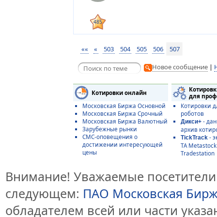
485
««
«
503
504
505
506
507
Новое сообщение
|
Котировк
Котировки онлайн
для проф
Московская Биржа Основной
Котировки д
Московская Биржа Срочный
роботов
Московская Биржа Валютный
- да
Дикси+
Зарубежные рынки
архив котир
СМС-оповещения о
- э
TickTrack
достижении интересующей
ТА Metastoc
цены
Tradestation
Внимание! Уважаемые посетители 
следующем:
ПАО Московская Бир
обладателем всей или части указ