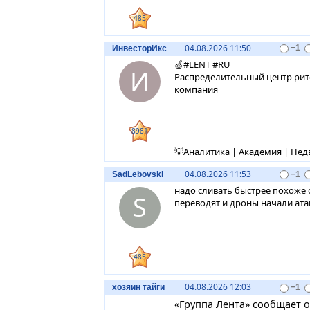
485
04.08.2026 11:50
ИнвесторИкс
−1
🍏#LENT #RU
И
Распределительный центр рите
компания
8981
💡Аналитика | Академия | Не
04.08.2026 11:53
SadLebovski
−1
надо сливать быстрее похоже 
S
переводят и дроны начали атаков
485
04.08.2026 12:03
хозяин тайги
−1
«Группа Лента» сообщает о