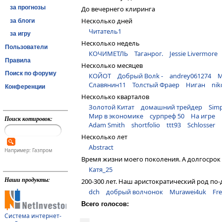
за прогнозы
До вечернего клиринга
Несколько дней
за блоги
Читатель1
за игру
Несколько недель
Пользователи
КОЧИМЕТЛЬ
Таганрог.
Jessie Livermore
Правила
Несколько месяцев
Поиск по форуму
КОЙОТ
Дoбрый Волk -
andrey061274
М
Славянин11
Толстый Фраер
Ниган
nik
Конференции
Несколько кварталов
Золотой Китат
домашний трейдер
Simp
Мир в экономике
сурпреф 50
На игре
Поиск котировок:
Adam Smith
shortfolio
ttt93
Schlosser
Несколько лет
Abstract
Например: Газпром
Время жизни моего поколения. А долгосрок 
Катя_25
Наши продукты:
200-300 лет. Наш аристократический род по-
dch
добрый волчонок
Murawei4uk
Fr
Всего голосов:
Система интернет-