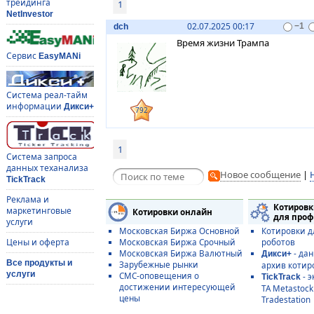
трейдинга
1
NetInvestor
02.07.2025 00:17
dch
−1
Время жизни Трампа
Сервис
EasyMANi
Система реал-тайм
информации
Дикси+
792
1
Система запроса
данных теханализа
Новое сообщение
|
TickTrack
Реклама и
Котировк
маркетинговые
Котировки онлайн
для проф
услуги
Московская Биржа Основной
Котировки д
Цены и оферта
Московская Биржа Срочный
роботов
Московская Биржа Валютный
- да
Дикси+
Все продукты и
Зарубежные рынки
архив котир
услуги
СМС-оповещения о
- э
TickTrack
достижении интересующей
ТА Metastoc
цены
Tradestation