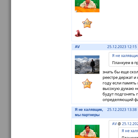
4523
25.12.2023 12:15
AV
Я не халявщи
Планкуем в п
знать бы еще ско
реестре держат и
году если память 
237
высокую думаю не
будут подгонять п
определяющий фак
25.12.2023 13:38
Я не халявщик,
мы партнеры
AV
@
25.12.20
Я не ха
Планкуе