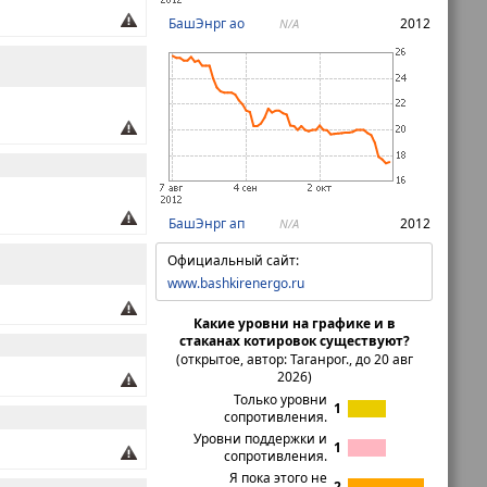
БашЭнрг ао
2012
N/A
БашЭнрг ап
2012
N/A
Официальный сайт:
www.bashkirenergo.ru
Какие уровни на графике и в
стаканах котировок существуют?
(открытое, автор: Таганрог., до 20 авг
2026)
Только уровни
1
сопротивления.
Уровни поддержки и
1
сопротивления.
Я пока этого не
2