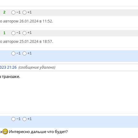
2
−1
+1
автором 26.01.2024 в 11:52.
1
−1
+1
автором 25.01.2024 в 18:57.
−1
+1
023 21:26
(сообщение удалено)
в транзаке.
−1
+1
ах
Интересно дальше что будет?