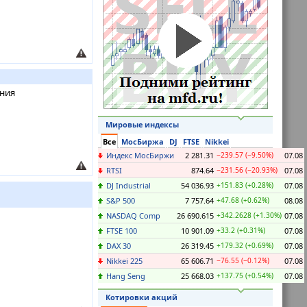
ения
Мировые индексы
Все
МосБиржа
DJ
FTSE
Nikkei
Индекс МосБиржи
2 281.31
−239.57 (−9.50%)
07.08
RTSI
874.64
−231.56 (−20.93%)
07.08
DJ Industrial
54 036.93
+151.83 (+0.28%)
07.08
S&P 500
7 757.64
+47.68 (+0.62%)
08.08
NASDAQ Comp
26 690.615
+342.2628 (+1.30%)
07.08
FTSE 100
10 901.09
+33.2 (+0.31%)
07.08
DAX 30
26 319.45
+179.32 (+0.69%)
07.08
Nikkei 225
65 606.71
−76.55 (−0.12%)
07.08
Hang Seng
25 668.03
+137.75 (+0.54%)
07.08
Котировки акций