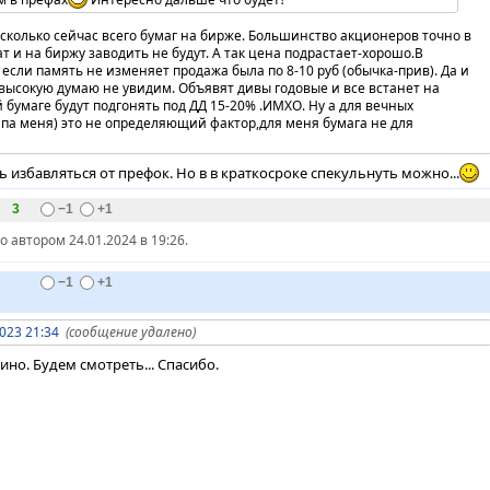
сколько сейчас всего бумаг на бирже. Большинство акционеров точно в
т и на биржу заводить не будут. А так цена подрастает-хорошо.В
если память не изменяет продажа была по 8-10 руб (обычка-прив). Да и
 высокую думаю не увидим. Объявят дивы годовые и все встанет на
й бумаге будут подгонять под ДД 15-20% .ИМХО. Ну а для вечных
ипа меня) это не определяющий фактор,для меня бумага не для
 избавляться от префок. Но в в краткосроке спекульнуть можно...
3
−1
+1
автором 24.01.2024 в 19:26.
−1
+1
023 21:34
(сообщение удалено)
кино. Будем смотреть... Спасибо.