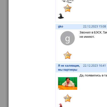
766K
22.12.2023 15:08
gko
Звонил в БЭСК. Та
g
не имеют.
150
22.12.2023 16:41
Я не халявщик,
мы партнеры
Да, появились в 
4523