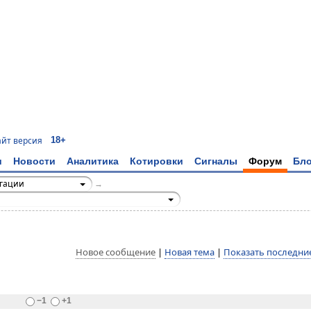
18+
айт версия
и
Новости
Аналитика
Котировки
Сигналы
Форум
Бло
игации
→
Новое сообщение
|
Новая тема
|
Показать последни
−1
+1