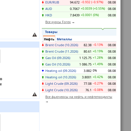
EUR/RUB
94.672
−0.932 (−0.97%)
08.08
AUD
0.7067
+0.0039 (+0.55%)
08.08
HKD
7.8439
+0.0001 (0%)
08.08
Все курсы Forex
Товары
Нефть
Металлы
Brent Crude (10.2026)
82.38
−0.13%
08.08
Brent Crude (11.2026)
80.61
+0.19%
08.08
Gas Oil (09.2026)
1 125.75
+1.28%
08.08
Gas Oil (10.2026)
1 086.75
+1.49%
08.08
Heating oil (09.2026)
3.882
0%
08.08
Heating oil (10.2026)
3.8001
+0.42%
08.08
ив
Light Crude (09.2026)
77.08
−0.27%
08.08
е
Light Crude (10.2026)
76.1
−0.08%
08.08
Все фьючерсы на нефть и нефтепродукты