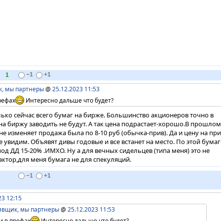
1
−1
+1
к, мы партнеры
@
25.12.2023 11:53
рефах
Интересно дальше что будет?
лько сейчас всего бумаг на бирже. Большинство акционеров точно в
 на биржу заводить не будут. А так цена подрастает-хорошо.В прошлом
не изменяет продажа была по 8-10 руб (обычка-прив). Да и цену на пр
 увидим. Объявят дивы годовые и все встанет на место. По этой бумаг
од ДД 15-20% .ИМХО. Ну а для вечных сидельцев (типа меня) это не
тор,для меня бумага не для спекуляций.
−1
+1
23 12:15
лявщик, мы партнеры
@
25.12.2023 11:53
м в префах
Интересно дальше что будет?