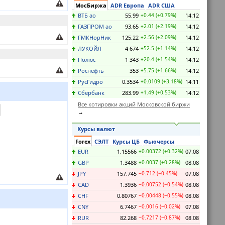
МосБиржа
ADR Европа
ADR США
ВТБ ао
55.99
+0.44 (+0.79%)
14:12
ГАЗПРОМ ао
93.65
+2.01 (+2.19%)
14:12
ГМКНорНик
125.22
+2.56 (+2.09%)
14:12
ЛУКОЙЛ
4 674
+52.5 (+1.14%)
14:12
Полюс
1 343
+20.4 (+1.54%)
14:12
Роснефть
353
+5.75 (+1.66%)
14:12
РусГидро
0.3534
+0.0109 (+3.18%)
14:11
Сбербанк
283.99
+1.49 (+0.53%)
14:12
Все котировки акций Московской биржи
Курсы валют
Forex
СЭЛТ
Курсы ЦБ
Фьючерсы
EUR
1.15566
+0.00372 (+0.32%)
07.08
GBP
1.3488
+0.0037 (+0.28%)
08.08
JPY
157.745
−0.712 (−0.45%)
07.08
CAD
1.3936
−0.00752 (−0.54%)
08.08
CHF
0.80767
−0.00448 (−0.55%)
08.08
CNY
6.7467
−0.0016 (−0.02%)
07.08
RUR
82.268
−0.7217 (−0.87%)
08.08