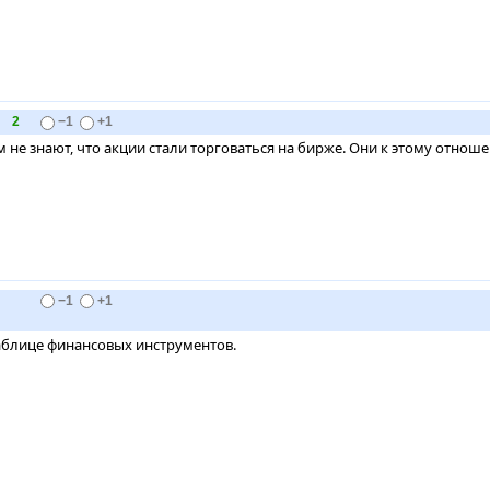
2
−1
+1
м не знают, что акции стали торговаться на бирже. Они к этому отнош
−1
+1
таблице финансовых инструментов.