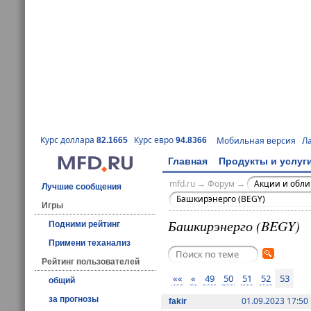
Курс доллара
Курс евро
Мобильная версия
Л
82.1665
94.8366
Главная
Продукты и услуг
mfd.ru
→
Форум
→
Акции и обл
Лучшие сообщения
Башкирэнерго (BEGY)
Игры
Башкирэнерго (BEGY)
Подними рейтинг
Примени теханализ
Рейтинг пользователей
««
«
49
50
51
52
53
общий
за прогнозы
01.09.2023 17:50
fakir