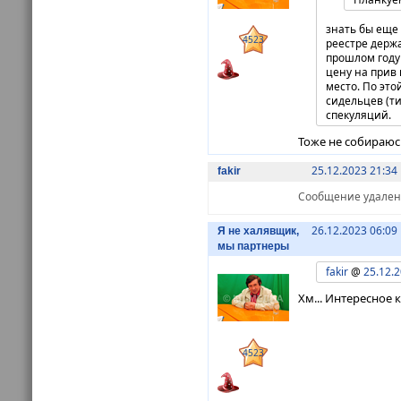
знать бы еще 
4523
реестре держа
прошлом году 
цену на прив
место. По это
сидельцев (т
спекуляций.
Тоже не собираюсь
25.12.2023 21:34
fakir
Сообщение удалено 
26.12.2023 06:09
Я не халявщик,
мы партнеры
fakir
@
25.12.2
Хм... Интересное 
4523