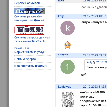
29.09.2023 19:33
fakir
Сервис
EasyMANi
Сообщение удалено 
21.12.2023 18:57
Система реал-тайм
koly
информации
Дикси+
Завтра начнутся 
k
Система запроса данных
теханализа
TickTrack
1240
Реклама и
маркетинговые услуги
22.12.2023 09:53
157247
Цены и оферта
koly
@
21.12.2
1
Все продукты и услуги
Завтра начнут
где?
22.12.2023 11:55
kuklolyub
внебиржа ММВБ
торги идут
предложения нет
спрос 10.64/18 об