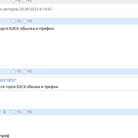
−1
+1
автором 29.09.2023 в 19:47.
−1
+1
торги БЭСК обычка и префки.
−1
+1
023 18:57
ся торги БЭСК обычка и префки.
1
−1
+1
/преф