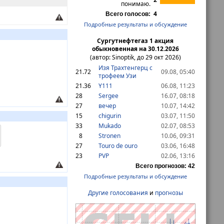
понимаю.
4
Всего голосов:
Подробные результаты и обсуждение
Сургутнефтегаз 1 акция
обыкновенная на 30.12.2026
(автор: Sinoptik, до 29 окт 2026)
Изя Трахтенгерц с
21
.72
09.08, 05:40
трофеем Узи
21
.36
Y111
06.08, 11:23
28
Sergee
16.07, 08:18
27
вечер
10.07, 14:42
15
chigurin
03.07, 11:50
33
Mukado
02.07, 08:53
8
Stronen
10.06, 09:31
27
Touro de ouro
03.06, 16:48
23
PVP
02.06, 13:16
Всего прогнозов: 42
Подробные результаты и обсуждение
Другие голосования
и
прогнозы