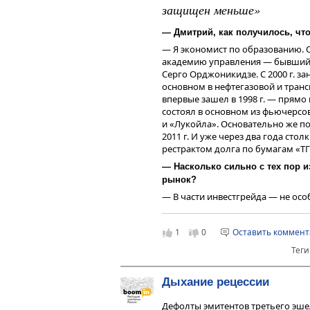
защищен меньше»
— Дмитрий, как получилось, чт
— Я экономист по образованию. О
академию управления — бывший 
Серго Орджоникидзе. С 2000 г. з
основном в нефтегазовой и тран
впервые зашел в 1998 г. — прям
состоял в основном из фьючерс
и «Лукойла». Основательно же п
2011 г. И уже через два года стол
рестрактом долга по бумагам «ТГ
— Насколько сильно с тех пор 
рынок?
— В части инвестгрейда — не особо
облигационного рынка выглядел
годы, что меня и подвело в итоге
1
0
Оставить коммен
(
высокодоходные облигации — пр
изменилось и регулирование. В с
Теги
изменения в закон «О рынке ценн
сторону прав заемщика. Эмитенту
Дыхание рецессии
защищен меньше. И сейчас мы на
гармонизировать ситуацию. Очев
Дефолты эмитентов третьего эше
сырой. Я как-то услышал прекра