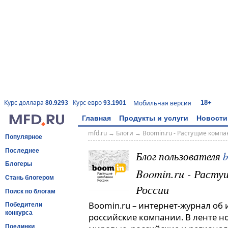
18+
Курс доллара
Курс евро
Мобильная версия
80.9293
93.1901
Главная
Продукты и услуги
Новости
mfd.ru
→
Блоги
→
Boomin.ru - Растущие комп
Популярное
Последнее
Блог пользователя
Блогеры
Boomin.ru - Расту
Стань блогером
России
Поиск по блогам
Boomin.ru – интернет-журнал об
Победители
конкурса
российские компании. В ленте н
Поединки