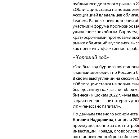
публичного долгового рынка в 20
Банка России
, 
Сергея Швецова
«Облигации: ставка на повышени
не вмешиваемся, ждем скандала, 
Ассоциацией владельцев облигац
сегменте ВДО начались, по большом
Leaders. Всплеск неисполнения 
донастройка.
участники форума прогнозировали
— Учитывая, что рынок ВДО, в т
удивление спокойным. Впрочем, г
начал активно развиваться в 201
краткосрочными прогнозами экс
очевидно, затянулись...
рынке облигаций в условиях высо
как повысить эффективность раб
— Регулятор взял за образец за
не сделал главного.
«Хороший год»
У нас нет пресловутого Cha
«Это был год бурного восстанови
банкротстве. — прим. Boom
главный экономист по России и 
похожей на карго-культ. А та
В своем выступлении на сессии 
США: есть, например, пред
«Облигации: ставка на повышение
есть общее собрание владе
был достигнут как за счет «бюдж
работало приходится дора
бизнеса» к шокам 2022 г. «Мы вы
придумывать как заполнит
задача теперь — не потерять дос
возникли при переходе на
ИК «Ренессанс Капитал».
рынка.
По данным главного экономиста
, с апреля 20
Евгения Надоршина
И это в значительной мере сдерж
преимущественно за счет потреб
американской практике всё более
инвестиций. Правда, оговорился 
понятия, как неформальные треб
восстановительный рост обеспече