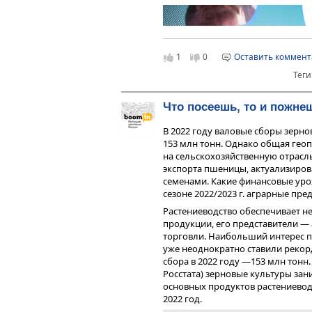
когда торговая площадка не пуск
нравятся, но и невозможна ситуац
конфликта облигационеры оказы
они сразу становятся акционера
принципиально другом уровне.
1
0
Оставить коммен
Понятно, что для ЦБ облигацион
Теги
на данном этапе скорее головная
По большому счету, в России пр
Что посеешь, то и пожне
предоставлены сами себе. Да, ес
процентных ставок, включение э
В 2022 году валовые сборы зерн
но хорошо, если это охватывает 
153 млн тонн. Однако общая геоп
же остаются в свободном плавани
на сельскохозяйственную отрасл
трети компаний сидят в промышл
экспорта пшеницы, актуализиро
программах.
семенами. Какие финансовые уро
сезоне 2022/2023 г. аграрные пре
— Почему вы считаете, что раз
неприоритетная задача?
Растениеводство обеспечивает н
продукции, его представители —
— Банк России как мегарегулятор
Софья Донец, главный экономист 
торговли. Наибольший интерес п
ему трудно управлять всем один
уже неоднократно ставили рекор
банковский сектор — это слишком
«Самое яркое впечатление 
сбора в 2022 году —153 млн тонн
одни и те же люди, но есть нюанс
Несмотря на все кризисы, в
Росстата) зерновые культуры зан
просто по причине их крупности.
Ковид, шоки прошлого год
основных продуктов растениеводст
Адаптивность просто уник
2022 год.
Фондовый рынок — это всег
заместитель председателя
ментальное противоречие.