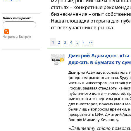
мировые, российские и регионал
статьях – конкретные рекоменда
бизнес-мнения – опыт собственн
Поиск котировок:
Наша площадка открыта для пуб
от всех участников рынка.
Например: Газпром
1
2
3
4
5
»
»»
Дмитрий Адамидов: «Ты
держать в бумагах ту су
Дмитрий Адамидов, основатель т
фондовом рынке знаковая. Будуч
частным инвестором, он стоял у 
России, задавая стандарты качес
публичного долга — новостей, п
эмитентов и экспертизы рынков. 
для инвесторов, почему Илон Ма
были лишь вопросом времени, а 
превратится в ЦФА, Дмитрий Ада
Boomin Михаилу Кичанову.
«Эмитенту стало позволен