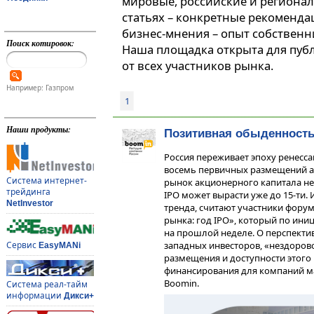
мировые, российские и регионал
статьях – конкретные рекоменда
бизнес-мнения – опыт собственн
Поиск котировок:
Наша площадка открыта для пуб
от всех участников рынка.
Например: Газпром
1
Наши продукты:
Позитивная обыденность
Россия переживает эпоху ренессан
восемь первичных размещений а
Система интернет-
рынок акционерного капитала не в
трейдинга
IPO может вырасти уже до 15-ти.
NetInvestor
тренда, считают участники форум
рынка: год IPO», который по ини
на прошлой неделе. О перспектив
Сервис
западных инвесторов, «нездоров
EasyMANi
размещения и доступности этого
финансирования для компаний ма
Boomin.
Система реал-тайм
информации
Дикси+