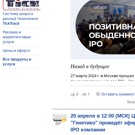
Система запроса
данных теханализа
TickTrack
Реклама и
маркетинговые
услуги
Цены и оферта
Все продукты и
услуги
Назад в будущее
27 марта 2024 г. в Москве прошел
финансового рынка: год IPO». Е
рейтинговое агентство «Эксперт 
Бизнес-решения». Участниками м
0
1
Оставить коммен
корпоративные заемщики, инсти
Теги
представители бирж, инвестбанко
20 апреля в 12:00 (МСК) 
"Генетико" проведёт эф
IPO компании