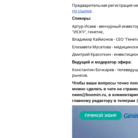
Предварительная регистрация не
по ссылке
.
Спикеры:
Артур Исаев - венчурный инвест
"ИСКЧ", генетик,
Владимир Каймонов - CEO "Генети
Елизавета Мусатова - медицински
Дмитрий Красоткин - инвестици
Ведущий и модератор эфира:
Константин Бочкарев - телеведу
Гульназ Галиева, управляющий 
рынков.
«Эксперт РА»
Чтобы ваши вопросы точно попал
Как отметила в своем выступлен
корпоративным рейтингам «Эксп
можно сделать в чате на страни
рынок IPO сейчас переживает эпо
news@boomin.ru, в комментари
Московской бирже состоялось во
главному редактору в телеграм
компаний не было с 2011 г. Для 
было всего три первичных публ
привлеченных средств в ходе IPO
рублей.
«Ландшафт рынка IPO состо