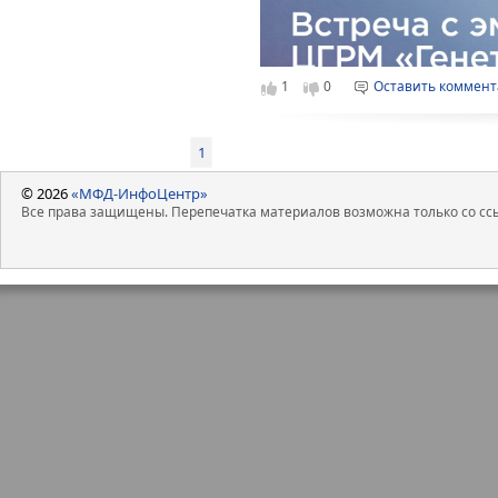
шеринга, транспорта, мед
безусловное преобладание 
иностранных вендоров и бо
разработки программного 
Галиева.
1
0
Оставить коммен
Больше всего капитала в ходе I
(13,5 млрд рублей), Совкомбанк (
1
млрд) и «Астра» (3,5 млрд рублей)
© 2026
«МФД-ИнфоЦентр»
Основными драйверами рынка IPO
Все права защищены. Перепечатка материалов возможна только со ссы
стали изменение инвестиционной
для российских эмитентов и инве
а также высокая спекулятивная с
розничных инвесторов.