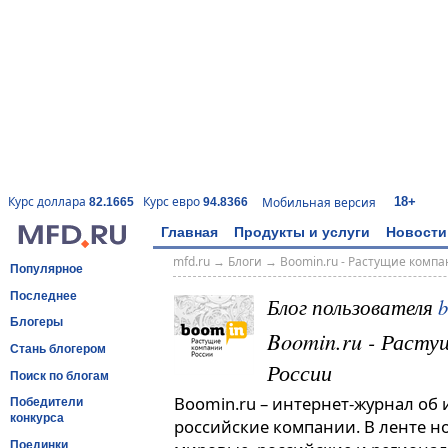
18+
Курс доллара
Курс евро
Мобильная версия
82.1665
94.8366
Главная
Продукты и услуги
Новости
mfd.ru
→
Блоги
→
Boomin.ru - Растущие комп
Популярное
Последнее
Блог пользователя
Блогеры
Boomin.ru - Расту
Стань блогером
России
Поиск по блогам
Boomin.ru – интернет-журнал об
Победители
конкурса
российские компании. В ленте н
Поединки