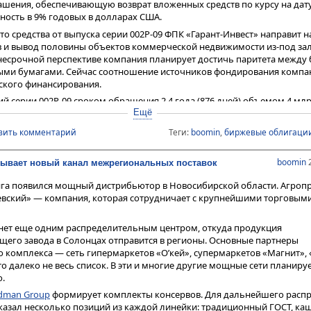
ашения, обеспечивающую возврат вложенных средств по курсу на дат
ность в 9% годовых в долларах США.
то средства от выпуска серии 002Р-09 ФПК «Гарант-Инвест» направит 
в и вывод половины объектов коммерческой недвижимости из-под за
днесрочной перспективе компания планирует достичь паритета между
ыми бумагами. Сейчас соотношение источников фондирования компа
ского финансирования.
й серии 002Р-09 сроком обращения 2,4 года (876 дней) объемом 4 мл
ла на биржу 22 мая. Ставка ежемесячного купона установлена на уров
Ещё
риод обращения. Организаторы —
Газпромбанк
и
БКС КИБ
. Выпуск дос
вить комментарий
Теги:
boomin
,
биржевые облигаци
лифицированным инвесторам при прохождении теста.
игаций ФПК «Гарант-Инвест» через систему
Boomerang
предусмотрен
boomin
2
рывает новый канал межрегиональных поставок
азмере 0,5% от приобретенного объема (минимальный объем сделки 
150 тыс. рублей)).
нга появился мощный дистрибьютор в Новосибирской области. Агр
тся пять выпусков биржевых облигаций компании на общую сумму 11
евский» — компания, которая сотрудничает с крупнейшими торговым
еет кредитные рейтинги от НКР и НРА на уровне BBB.ru со стабильны
ом соответственно.
анет еще одним распределительным центром, откуда продукция
его завода в Солонцах отправится в регионы. Основные партнеры
комплекса — сеть гипермаркетов «О’кей», супермаркетов «Магнит», 
то далеко не весь список. В эти и многие другие мощные сети планиру
.
dman Group
формирует комплекты консервов. Для дальнейшего расп
казал несколько позиций из каждой линейки: традиционный ГОСТ, каш