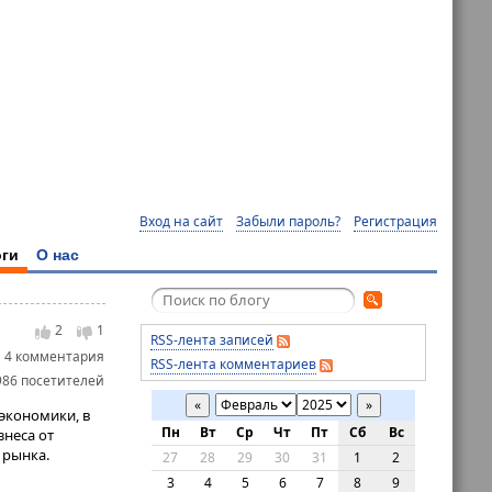
Вход на сайт
Забыли пароль?
Регистрация
ги
О нас
2
1
RSS-лента записей
4 комментария
RSS-лента комментариев
986 посетителей
«
»
экономики, в
Пн
Вт
Ср
Чт
Пт
Сб
Вс
знеса от
 рынка.
27
28
29
30
31
1
2
3
4
5
6
7
8
9