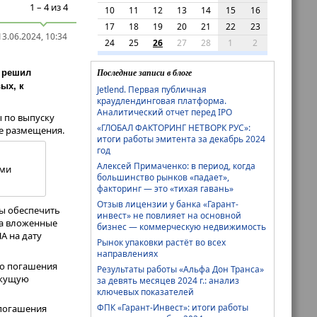
1 – 4 из 4
10
11
12
13
14
15
16
17
18
19
20
21
22
23
3.06.2024, 10:34
24
25
26
27
28
1
2
Последние записи в блоге
т решил
ых, к
Jetlend. Первая публичная
краудлендинговая платформа.
Аналитический отчет перед IPO
 по выпуску
«ГЛОБАЛ ФАКТОРИНГ НЕТВОРК РУС»:
е размещения.
итоги работы эмитента за декабрь 2024
год
Алексей Примаченко: в период, когда
ыми
большинство рынков «падает»,
факторинг — это «тихая гавань»
Отзыв лицензии у банка «Гарант-
бы обеспечить
инвест» не повлияет на основной
на вложенные
бизнес — коммерческую недвижимость
А на дату
Рынок упаковки растёт во всех
направлениях
до погашения
Результаты работы «Альфа Дон Транса»
текущую
за девять месяцев 2024 г.: анализ
ключевых показателей
ФПК «Гарант-Инвест»: итоги работы
 погашения