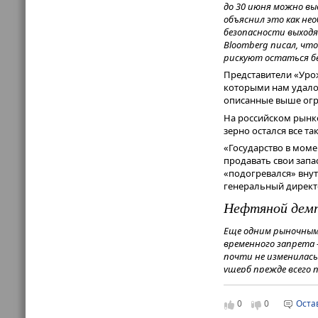
до 30 июня можно вы
объяснил это как не
безопасности выходя
Bloomberg писал, чт
рискуют остаться бе
Представители «Уро
которыми нам удало
описанные выше огра
На российском рынке
зерно остался все та
«Государство в мом
продавать свои запа
«подогревался» внут
генеральный директ
Нефтяной демп
Еще одним рыночным 
временного запрета 
почти не изменилась
ущерб прежде всего
комплекса, которому 
запрета.
0
0
Оста
«ОбъединениеАгроЭл