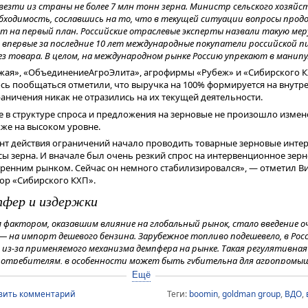
везти из страны не более 7 млн тонн зерна. Министр сельского хозяй
обходимость, сославшись на то, что в текущей ситуации вопросы про
т на первый план. Российские отраслевые эксперты назвали такую мер
о впервые за последние 10 лет международные покупатели российской 
з товара. В целом, на международном рынке Россию упрекают в манипу
жая», «ОбъединениеАгроЭлита», агрофирмы «Рубеж» и «Сибирского К
сь пообщаться отметили, что выручка на 100% формируется на внутр
ничения никак не отразились на их текущей деятельности.
 в структуре спроса и предложения на зерновые не произошло измене
кже на высоком уровне.
ент действия ограничений начало проводить товарные зерновые инте
сы зерна. И вначале был очень резкий спрос на интервенционное зерн
ренним рынком. Сейчас он немного стабилизировался», — отметил Ви
ор «Сибирского КХП».
фер и издержки
фактором, оказавшим влияние на глобальный рынок, стало введение о
— на импорт дешевого бензина. Зарубежное топливо подешевело, в Ро
 из-за применяемого механизма демпфера на рынке. Такая регулятивна
 потребителям, в особенности может быть губительна для агропромы
топливо необходимо в бОльших объемах для проведения посевной, как р
Ещё
вить комментарий
Теги:
boomin
,
goldman group
,
ВДО
,
ита», «Урожай» и Аргофирма «Рубеж» не отметили никаких изменени