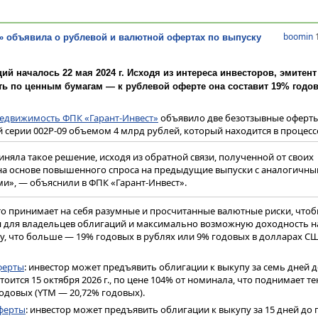
boomin
1
» объявила о рублевой и валютной офертах по выпуску
ий началось 22 мая 2024 г. Исходя из интереса инвесторов, эмитен
ь по ценным бумагам — к рублевой оферте она составит 19% годов
едвижимость ФПК «Гарант-Инвест»
объявило две безотзывные оферты
серии 002Р-09 объемом 4 млрд рублей, который находится в процесс
няла такое решение, исходя из обратной связи, полученной от своих
 на основе повышенного спроса на предыдущие выпуски с аналогичн
и», — объяснили в ФПК «Гарант-Инвест».
то принимает на себя разумные и просчитанные валютные риски, что
 для владельцев облигаций и максимально возможную доходность 
у, что больше — 19% годовых в рублях или 9% годовых в долларах СШ
ферты
: инвестор может предъявить облигации к выкупу за семь дней 
тоится 15 октября 2026 г., по цене 104% от номинала, что поднимает 
одовых (YTM — 20,72% годовых).
ферты
: инвестор может предъявить облигации к выкупу за 15 дней до