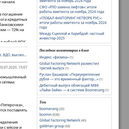
эмитента за ноябрь 2024 года
у начала
СФО «РЛО замена лифтов»: итоги
работы эмитента за ноябрь 2024 года
на погашение
«ГЛОБАЛ ФАКТОРИНГ НЕТВОРК РУС»:
лога кредитных
итоги работы эмитента за ноябрь 2024
 банковскими
года
нии — 72% на
Между Сциллой и Харибдой: частный
инвестор-2025
рд рублей ФПК
не 17,6%
Последние комментарии в блоге
тупен для
и
,
ВДО
,
высокодоходные облигации
,
Гарант-Инвест
,
коммерческие облигац
Индекс «физика»
(1)
Global Factoring Network разместил
о
0.07.2020, 15:07
третий выпуск
(1)
для получения
Руслан Баширов: «Переукрепление
опромышленный
рубля — это временный фактор...»
(1)
,1 млрд
и сетями
Дебютный выпуск облигаций МФК
м и
«Лайм-Займ» — в системе Boomerang
(1)
Теги
«Пятерочка»,
boomerang
(26)
ется поставлять
boomin
(838)
Global Factoring Network
(40)
ределения
goldman group
(58)
и с мясом и