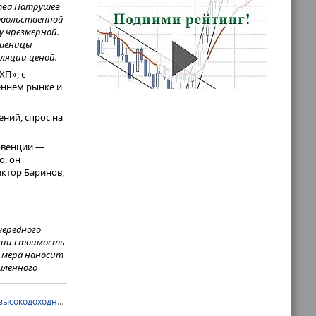
ства Патрушев
довольственной
у чрезмерной.
пшеницы
ляции ценой.
ХП», с
еннем рынке и
ний, спрос на
рвенции —
о, он
ктор Баринов,
чередного
ссии стоимость
я мера наносит
шленного
аз на время
высокодоходные облигации
,
корпоративные облигации
,
объединение агр
й в уровне