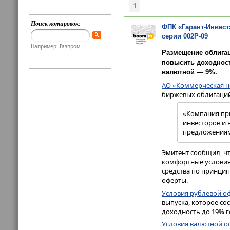
1
Поиск котировок:
ФПК «Гарант-Инвест
серии 002Р-09
Например: Газпром
Размещение облигац
повысить доходност
валютной — 9%.
АО «Коммерческая н
биржевых облигаций 
«Компания при
инвесторов и
предложениям
Эмитент сообщил, ч
комфортные условия
средства по принцип
оферты.
Условия рублевой о
выпуска, которое сос
доходность до 19% г
Условия валютной о