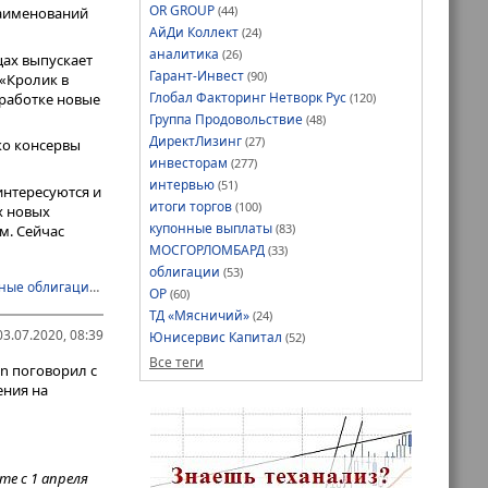
OR GROUP
(44)
наименований
АйДи Коллект
(24)
аналитика
(26)
ах выпускает
Гарант-Инвест
(90)
«Кролик в
Глобал Факторинг Нетворк Рус
зработке новые
(120)
Группа Продовольствие
(48)
ДиректЛизинг
(27)
ко консервы
инвесторам
(277)
интервью
(51)
интересуются и
итоги торгов
(100)
х новых
купонные выплаты
(83)
м. Сейчас
МОСГОРЛОМБАРД
(33)
облигации
(53)
ные облигации
,
новости эмитентов
,
ТД Мясничий
,
третий эшелон
ОР
(60)
ТД «Мясничий»
(24)
3.07.2020, 08:39
Юнисервис Капитал
(52)
Все теги
n поговорил с
ения на
те с 1 апреля