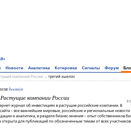
18+
и
Новости
Аналитика
Котировки
Сигналы
Форум
Бло
астущие компании России
→
третий эшелон
теля
boomin
- Растущие компании России
9 
тернет-журнал об инвестициях в растущие российские компании. В
 сайта – все важнейшие мировые, российские и региональные новости 
дации и аналитика, в разделе бизнес-мнения – опыт собственников би
 открыта для публикаций по обозначенным темам от всех участников