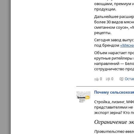
овощами, премиум из
продукции.
Дальнейшее расшире
более 30 видов мясн
сметанном соусе», «
рецепты.
Сегодня завод выпус
под брендом
«Мясн
Объем нарастает пр
крупные ритейлеры 
направлений — Бело
сотрудничество про
0
0
Оста
Почему сельскохоз
Стройка, лизинг, МФ
представителями не 
экспорт зерна? Кто 
Ограничение эк
Правительство ввело