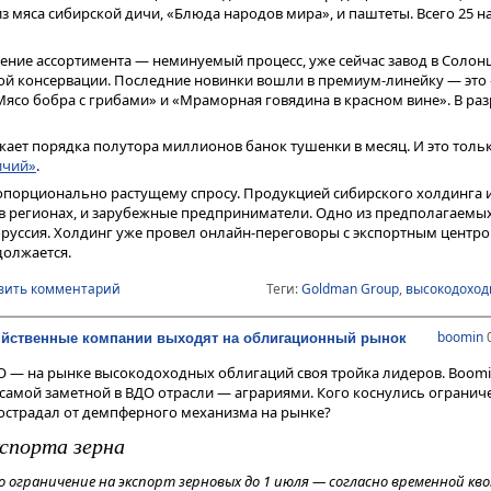
 мяса сибирской дичи, «Блюда народов мира», и паштеты. Всего 25 
ние ассортимента — неминуемый процесс, уже сейчас завод в Солонц
ой консервации. Последние новинки вошли в премиум-линейку — это 
Мясо бобра с грибами» и «Мраморная говядина в красном вине». В ра
кает порядка полутора миллионов банок тушенки в месяц. И это толь
ичий»
.
опорционально растущему спросу. Продукцией сибирского холдинга 
в регионах, и зарубежные предприниматели. Одно из предполагаемы
руссия. Холдинг уже провел онлайн-переговоры с экспортным центро
должается.
вить комментарий
Теги:
Goldman Group
,
высокодоход
boomin
0
яйственные компании выходят на облигационный рынок
О — на рынке высокодоходных облигаций своя тройка лидеров. Boomi
самой заметной в ВДО отрасли — аграриями. Кого коснулись огранич
пострадал от демпферного механизма на рынке?
спорта зерна
 ограничение на экспорт зерновых до 1 июля — согласно временной кво