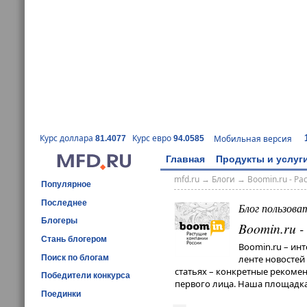
Курс доллара
Курс евро
Мобильная версия
81.4077
94.0585
Главная
Продукты и услуг
mfd.ru
→
Блоги
→
Boomin.ru - Р
Популярное
Последнее
Блог пользова
Блогеры
Boomin.ru 
Стань блогером
Boomin.ru – ин
Поиск по блогам
ленте новостей
статьях – конкретные рекомен
Победители конкурса
первого лица. Наша площадка
Поединки