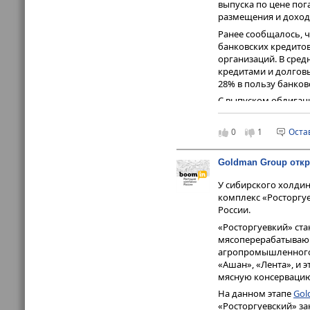
выпуска по цене пог
размещения и доход
Ранее сообщалось, ч
банковских кредито
организаций. В сре
кредитами и долгов
28% в пользу банков
С выпуском облигаци
«Гарант-Инвест» выш
годовых на весь пе
0
1
Оста
приобретения неква
Для покупателей обл
Goldman Group отк
вознаграждение в р
бонусов — 150 штук (
У сибирского холди
В обращении находи
комплекс «Росторгу
рублей. Компания им
России.
позитивным прогноз
«Росторгуевкий» ст
мясоперерабатывающ
агропромышленного 
«Ашан», «Лента», и э
мясную консервацию
На данном этапе
Gol
«Росторгуевский» за