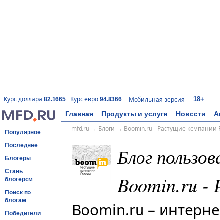
18+
Курс доллара
Курс евро
Мобильная версия
82.1665
94.8366
Главная
Продукты и услуги
Новости
А
mfd.ru
→
Блоги
→
Boomin.ru - Растущие компании 
Популярное
Последнее
Блог пользо
Блогеры
Стань
Boomin.ru -
блогером
Поиск по
блогам
Boomin.ru – интерн
Победители