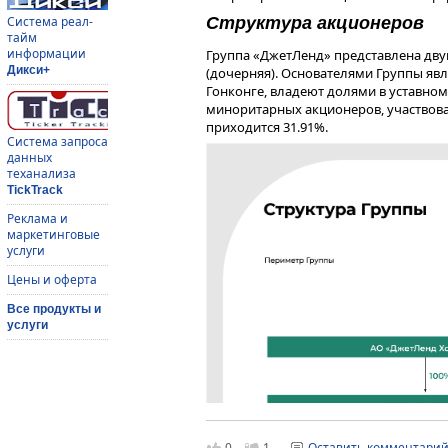
Система реал-
Структура акционеров
тайм
информации
Группа «ДжетЛенд» представлена дв
Дикси+
(дочерняя). Основателями Группы явл
Гонконге, владеют долями в уставном
миноритарных акционеров, участвова
приходится 31.91%.
Система запроса
данных
теханализа
TickTrack
Реклама и
маркетинговые
услуги
Цены и оферта
Все продукты и
услуги
0
1
Оставить комментари