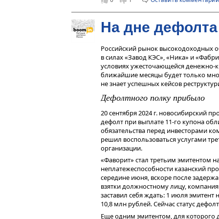
На дне дефолта
Российский рынок высокодоходных об
в силах «Завод КЭС», «Ника» и «Фабри
условиях ужесточающейся денежно-кр
ближайшие месяцы будет только множ
не знает успешных кейсов реструкту
Дефолтного полку прибыло
20 сентября 2024 г. новосибирский п
дефолт при выплате 11-го купона обл
обязательства перед инвесторами ко
решил воспользоваться услугами трет
организации.
«Фаворит» стал третьим эмитентом на
неплатежеспособности казанский пр
середине июня, вскоре после задерж
взятки должностному лицу, компания 
заставил себя ждать: 1 июля эмитент
10,8 млн рублей. Сейчас статус дефо
Еще одним эмитентом, для которого д