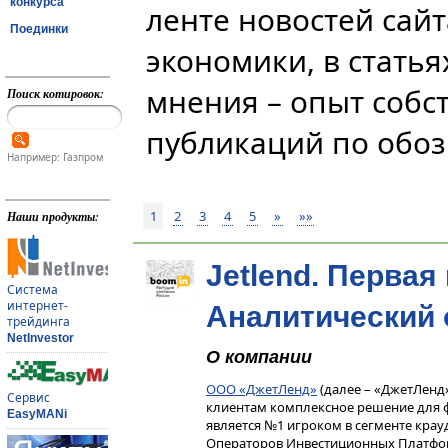
конкурса
ленте новостей сай
Поединки
экономики, в статья
мнения – опыт собс
Поиск котировок:
публикаций по обоз
Например: Газпром
1
2
3
4
5
»
»»
Наши продукты:
Jetlend. Перва
Система
интернет-
Аналитический 
трейдинга
NetInvestor
О компании
ООО «ДжетЛенд»
(далее – «ДжетЛенд
Сервис
клиентам комплексное решение для 
EasyMANi
является №1 игроком в сегменте крау
Операторов Инвестиционных Платфо