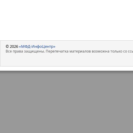
шеринга, транспорта, мед
безусловное преобладание 
иностранных вендоров и бо
разработки программного 
Галиева.
Больше всего капитала в ходе I
(13,5 млрд рублей), Совкомбанк (
млрд) и «Астра» (3,5 млрд рублей)
© 2026
«МФД-ИнфоЦентр»
Все права защищены. Перепечатка материалов возможна только со ссы
Основными драйверами рынка IPO
стали изменение инвестиционной
для российских эмитентов и инве
а также высокая спекулятивная с
розничных инвесторов.