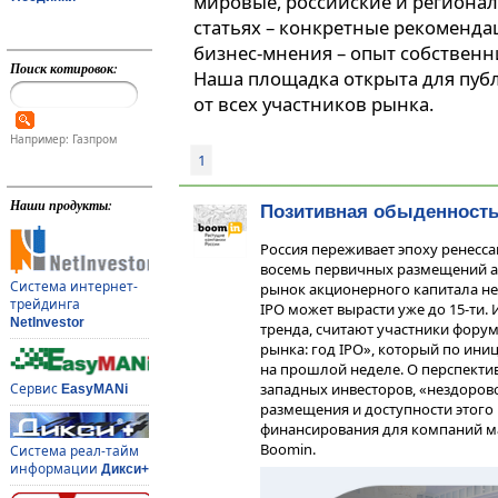
мировые, российские и регионал
статьях – конкретные рекоменда
бизнес-мнения – опыт собственн
Поиск котировок:
Наша площадка открыта для пуб
от всех участников рынка.
Например: Газпром
1
Наши продукты:
Позитивная обыденность
Россия переживает эпоху ренессан
восемь первичных размещений а
Система интернет-
рынок акционерного капитала не в
трейдинга
IPO может вырасти уже до 15-ти.
NetInvestor
тренда, считают участники форум
рынка: год IPO», который по ини
на прошлой неделе. О перспектив
Сервис
западных инвесторов, «нездоров
EasyMANi
размещения и доступности этого
финансирования для компаний ма
Boomin.
Система реал-тайм
информации
Дикси+