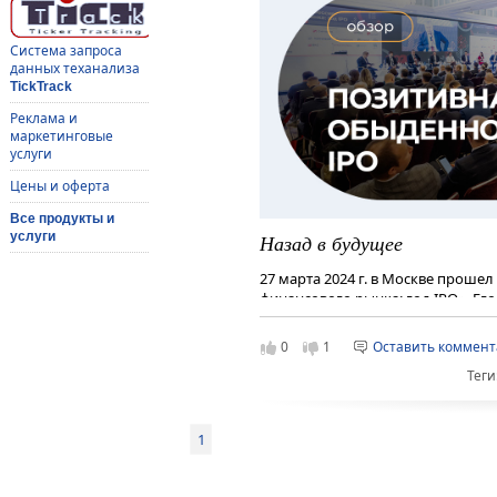
Система запроса
данных теханализа
TickTrack
Реклама и
маркетинговые
услуги
Цены и оферта
Все продукты и
услуги
Назад в будущее
27 марта 2024 г. в Москве прошел
финансового рынка: год IPO». Е
рейтинговое агентство «Эксперт 
Бизнес-решения». Участниками м
0
1
Оставить коммен
корпоративные заемщики, инсти
Теги
представители бирж, инвестбанко
1