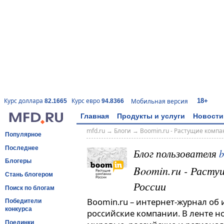
18+
Курс доллара
Курс евро
Мобильная версия
82.1665
94.8366
Главная
Продукты и услуги
Новости
mfd.ru
→
Блоги
→
Boomin.ru - Растущие комп
Популярное
Последнее
Блог пользователя
Блогеры
Boomin.ru - Расту
Стань блогером
России
Поиск по блогам
Boomin.ru – интернет-журнал об
Победители
конкурса
российские компании. В ленте н
Поединки