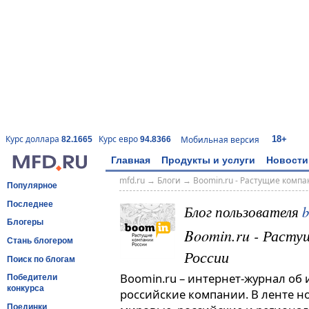
18+
Курс доллара
Курс евро
Мобильная версия
82.1665
94.8366
Главная
Продукты и услуги
Новости
mfd.ru
→
Блоги
→
Boomin.ru - Растущие комп
Популярное
Последнее
Блог пользователя
Блогеры
Boomin.ru - Расту
Стань блогером
России
Поиск по блогам
Boomin.ru – интернет-журнал об
Победители
конкурса
российские компании. В ленте н
Поединки