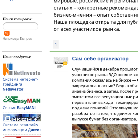
мировые, российские и регионал
статьях – конкретные рекоменда
бизнес-мнения – опыт собственн
Поиск котировок:
Наша площадка открыта для пуб
от всех участников рынка.
Например: Газпром
1
Наши продукты:
Сам себе организатор
Случившийся в декабре прошлого
участников рынка ВДО вполне за
Система интернет-
компания оказалась на бирже — б
трейдинга
закредитованностью? Ведь в обя
NetInvestor
анализ бизнеса, а затем, после п
эмитентом все репутационные ри
первый план выходит техандеррай
Сервис
подмена понятий? Оттолкнувшись
EasyMANi
разобраться в том, что движет к
выпуске бумаг без организатора,
Система реал-тайм
информации
Дикси+