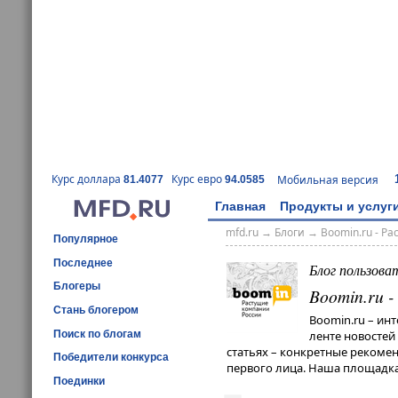
Курс доллара
Курс евро
Мобильная версия
81.4077
94.0585
Главная
Продукты и услуг
mfd.ru
→
Блоги
→
Boomin.ru - Р
Популярное
Последнее
Блог пользова
Блогеры
Boomin.ru 
Стань блогером
Boomin.ru – ин
Поиск по блогам
ленте новостей
статьях – конкретные рекомен
Победители конкурса
первого лица. Наша площадка
Поединки