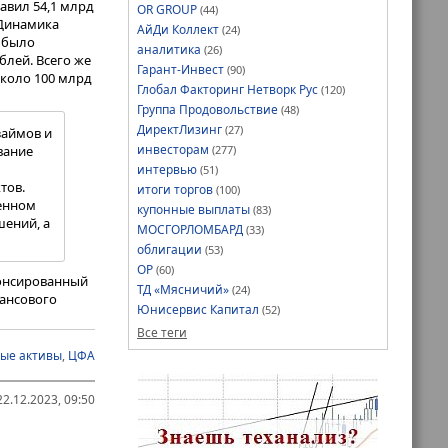
авил 54,1 млрд
OR GROUP
(44)
 Динамика
АйДи Коллект
(24)
рынок
о было
аналитика
(26)
ублей. Всего же
шего роста, а
Гарант-Инвест
(90)
коло 100 млрд
й в России, к
Глобал Факторинг Нетворк Рус
(120)
ЦБ по
Группа Продовольствие
(48)
ть средства в
ДиректЛизинг
(27)
нция за
займов и
ктивно
инвесторам
вание
(277)
ужно
интервью
(51)
тов.
итоги торгов
(100)
ленном
купонные выплаты
(83)
шений, а
азвитие
МОСГОРЛОМБАРД
(33)
мпании
облигации
(53)
из-за
ОР
(60)
нонсированный
ТД «Мясничий»
(24)
нансового
Юнисервис Капитал
(52)
Алексей
Все теги
 (10 выпусков
 лиц ни у
0 млн рублей
е года). Будет
ые активы
,
ЦФА
лрд рублей, как
яем на этом
сторов,
2.12.2023, 09:50
ловам
ложить в цены
цессионных