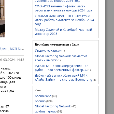
эмитента за ноябрь 2024 года
СФО «РЛО замена лифтов»: итоги
работы эмитента за ноябрь 2024 года
«ГЛОБАЛ ФАКТОРИНГ НЕТВОРК РУС»:
итоги работы эмитента за ноябрь 2024
года
Между Сциллой и Харибдой: частный
инвестор-2025
Последние комментарии в блоге
йдинг
,
МСП Банк
,
Россельхозбанк
,
Синара
,
ЦБ РФ
,
ЦФА
,
Эксперт РА
Индекс «физика»
(1)
рт Бизнес-
Global Factoring Network разместил
открыл
1.03.2024, 14:12
третий выпуск
(1)
ставках жить
Руслан Баширов: «Переукрепление
очности
назад,
рубля — это временный фактор...»
(1)
тор по
абрь 2023-го —
Дебютный выпуск облигаций МФК
оло 100 млрд
«Лайм-Займ» — в системе Boomerang
(1)
авда, для
вок из-
вого
тавкам
Теги
ынка ЦФА.
boomerang
(26)
boomin
(838)
ежно-кредитных
 от 47
Global Factoring Network
(40)
по уровню
еские
goldman group
(58)
мотр ставки