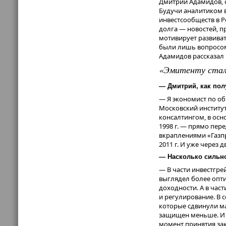
Дмитрий Адамидов, о
проектах.
Будучи аналитиком в
инвестсообществ в Р
, н
Мария Хабарова
долга — новостей, п
Трейдинг»
рассказал
мотивирует развиват
«Центральный банк 
были лишь вопросом 
ужесточились норма
Адамидов рассказал
небанковских органи
«Эмитенту стало
предложений от банк
образуются «дороги
— Дмитрий, как пол
кредитования. Но об
потому что они доро
— Я экономист по о
Московский институт
Директор департаме
консалтингом, в осн
ситуация на рынке бл
1998 г. — прямо пер
вкраплениями «Газп
«Главная прич
2011 г. И уже через 
практически к
говорить о пе
— Насколько сильно
нормативу кра
— В части инвестгрей
депозиты, заб
выглядел более опти
огромное коли
доходности. А в част
и регулирование. В 
Одним из немногих 
которые сдвинули ма
корпоративного и и
защищен меньше. И с
МСП проблемы высок
момент принятия зак