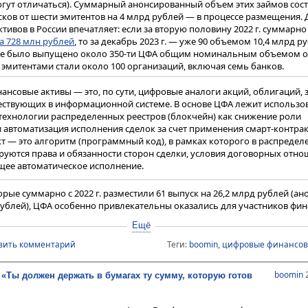
гут отличаться). Суммарный анонсированный объем этих займов сост
ре приближения срока погашений/оферт по долгам в 2025 году.
сков от шести эмитентов на 4 млрд рублей — в процессе размещения.
тор Совкомбанка
объяснил, какие факторы влияют на 
тивов в России впечатляет: если за вторую половину 2022 г. суммарн
Андрей Оснос
а 728 млн рублей
, то за декабрь 2023 г. — уже 90 объемом 10,4 млрд р
х — не только повышение ключевой ставки, но и ожидание её дальней
тране было выпущено около 350-ти ЦФА общим номинальным объемом о
реда стоимости фондирования банков, основных держателей облигаци
я эмитентами стали около 100 организаций, включая семь банков.
е менее важным фактором является постепенная отмена послаблений 
сти, начавшаяся с 1 октября, для СЗКО. Это заставляет банки размеща
игациях и на счетах в Центральном банке. Также усиливается конкуре
нсовые активы — это, по сути, цифровые аналоги акций, облигаций, 
 каждую неделю привлекает по 250 миллиардов рублей, и компании а
ествующих в информационной системе. В основе ЦФА лежит использо
бавляет давления и большой объём корпоративных долгов, которые н
ехнологии распределенных реестров (блокчейн) как снижение роли
горизонте одного года.
 автоматизация исполнения сделок за счет применения смарт-контрак
т — это алгоритм (программный код), в рамках которого в распреде
руются права и обязанности сторон сделки, условия договорных отно
ещё никогда не сходились одновременно, поэтому спрогнозировать р
щее автоматическое исполнение.
жно. Корпорациям нужно занимать пока есть такая возможность — ко
 основном не из-за убытков, с которыми компании могут жить долго, а 
квидности», — отметил эксперт.
рые суммарно с 2022 г. разместили 61 выпуск на 26,2 млрд рублей (а
рублей), ЦФА особенно привлекательны оказались для участников фи
а 21,3 млрд рублей), девелоперов (18 выпусков на 2,7 млрд рублей),
ративно-инвестиционного бизнеса Инвестиционного Банка «Синара»
Ещё
х компаний (восемь выпусков на 5,5 млрд рублей) и лизингодателей
ски оценил сложившуюся обстановку на рынке. «Я не вижу счастливых
 Чаще всего заемщики выходили на рынок ЦФА с займами от 100 до 50
тентов (кроме тех, кто разместился по фиксированным ставкам в начал
вить комментарий
Теги:
boomin
,
цифровые финансов
ли и те, кто делал выпуски на 10 тыс. рублей, как
ГК «Азот»
, или на 15 м
 Конечно, будет, деревья не могут расти до неба. Многих ли мы потер
 шестимесячным и размещен в июне 2023 г.
е смелые люди, которые выкупали активы уходящих иностранных инве
boomin
2
«Ты должен держать в бумагах ту сумму, которую готов
ас подумают, что они были чрезмерно смелые», – посетовал он. По с
ые звонки видны в отраслях, где возросшие ставки невозможно пере
ример, в тех, что связаны с инфраструктурным строительством, в кон