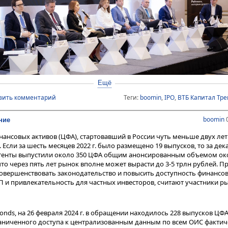
Ещё
вить комментарий
Теги:
boomin
,
IPO
,
ВТБ Капитал Тре
овом к участникам обратился генеральный директор компании «Экспе
. Он поблагодарил партнеров и участников мероприятия и 
трофанов
boomin
0
ние
е под названием «Будущее облигационного рынка: кому при высоких 
 началась со знакомства с данными
аналитического обзора «Запас пр
нсовых активов (ЦФА), стартовавший в России чуть меньше двух лет 
олгового рынка 2024–2025»
, который представила управляющий дирек
 Если за шесть месяцев 2022 г. было размещено 19 выпусков, то за дек
ингам «Эксперт РА»
.
Гульназ Галиева
митенты выпустили около 350 ЦФА общим анонсированным объемом ок
что через пять лет рынок вполне может вырасти до 3-5 трлн рублей. Пр
себе пока не ощутили в полной мере эффекта от роста процентных ста
совершенствовать законодательство и повысить доступность финансо
ного объема кредитов и облигаций, выпущенных по фиксированным с
 и привлекательность для частных инвесторов, считают участники р
точения денежно-кредитной политики ЦБ РФ», – рассказала она.
в агентства «Эксперт РА», указала Галиева, сохранение жестких ден
nds, на 26 февраля 2024 г. в обращении находилось 228 выпусков ЦФА
ый период создает риск существенного истощения запаса прочности 
раниченного доступа к централизованным данным по всем ОИС фактич
, особенно для закредитованных компаний, которым предстоит перес