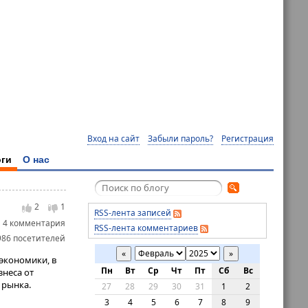
Вход на сайт
Забыли пароль?
Регистрация
ги
О нас
2
1
RSS-лента записей
4 комментария
RSS-лента комментариев
986 посетителей
«
»
экономики, в
Пн
Вт
Ср
Чт
Пт
Сб
Вс
знеса от
 рынка.
27
28
29
30
31
1
2
3
4
5
6
7
8
9