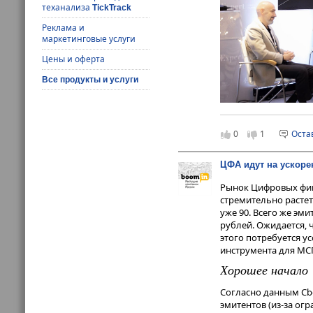
теханализа
TickTrack
Реклама и
маркетинговые услуги
Цены и оферта
Все продукты и услуги
0
1
Оста
С приветственным сл
Решения»
Павел Ми
ЦФА идут на ускоре
пленарное заседани
хорошо?». Дискуссия
Рынок Цифровых фина
истощается: обзор д
стремительно растет.
корпоративным рейт
уже 90. Всего же э
рублей. Ожидается, 
«Заемщики на 
этого потребуется у
за существен
инструмента для МСП
до цикла ужес
Хорошее начало
По мнению аналитико
Согласно данным Cbo
условий на длительн
эмитентов (из-за ог
процентной нагрузки