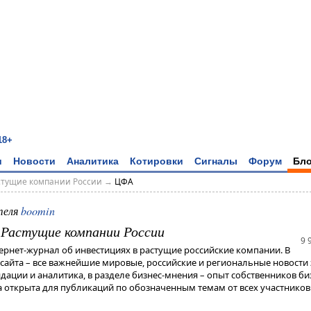
18+
и
Новости
Аналитика
Котировки
Сигналы
Форум
Бло
астущие компании России
→
ЦФА
теля
boomin
- Растущие компании России
9 
тернет-журнал об инвестициях в растущие российские компании. В
 сайта – все важнейшие мировые, российские и региональные новости 
дации и аналитика, в разделе бизнес-мнения – опыт собственников би
 открыта для публикаций по обозначенным темам от всех участников