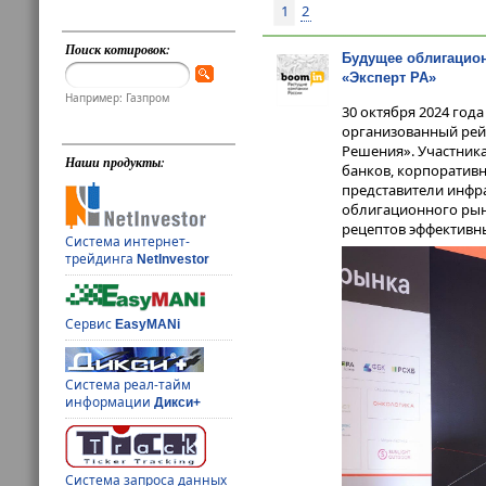
1
2
Поиск котировок:
Будущее облигацион
«Эксперт РА»
Например: Газпром
30 октября 2024 года
организованный рейт
Решения». Участника
Наши продукты:
банков, корпоративн
представители инфр
облигационного рынк
рецептов эффективн
Система интернет-
трейдинга
NetInvestor
Сервис
EasyMANi
Система реал-тайм
информации
Дикси+
Система запроса данных