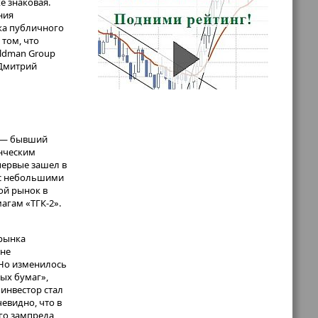
е знаковая.
ния
нка публичного
апитал
 том, что
рынок:
oldman Group
ас для банков
 Дмитрий
 депозиты
ножество
банков
ть ставки
рает деньги,
редиты».
я — бывший
енческим
явил, что
первые зашел в
 с небольшими
ой рынок в
итуацию
магам «ТГК-2».
ы будем
а
 рынка
х
ане
он.
. Но изменилось
ных бумаг»,
ор
 инвестор стал
что в сегменте
евидно, что в
 среднего
го зампреда