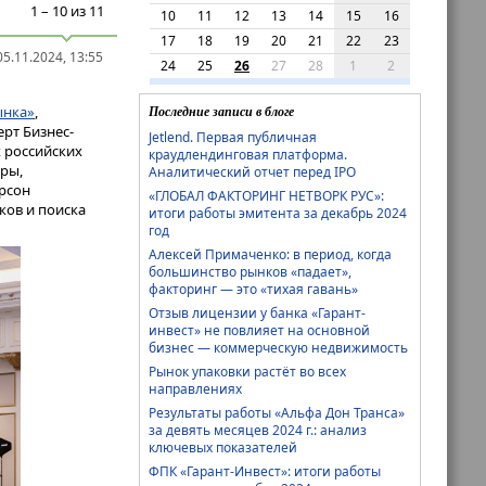
1 – 10 из 11
10
11
12
13
14
15
16
17
18
19
20
21
22
23
5.11.2024, 13:55
24
25
26
27
28
1
2
Последние записи в блоге
ынка»
,
рт Бизнес-
Jetlend. Первая публичная
 российских
краудлендинговая платформа.
ры,
Аналитический отчет перед IPO
рсон
«ГЛОБАЛ ФАКТОРИНГ НЕТВОРК РУС»:
ков и поиска
итоги работы эмитента за декабрь 2024
год
Алексей Примаченко: в период, когда
большинство рынков «падает»,
факторинг — это «тихая гавань»
Отзыв лицензии у банка «Гарант-
инвест» не повлияет на основной
бизнес — коммерческую недвижимость
Рынок упаковки растёт во всех
направлениях
Результаты работы «Альфа Дон Транса»
за девять месяцев 2024 г.: анализ
ключевых показателей
ФПК «Гарант-Инвест»: итоги работы