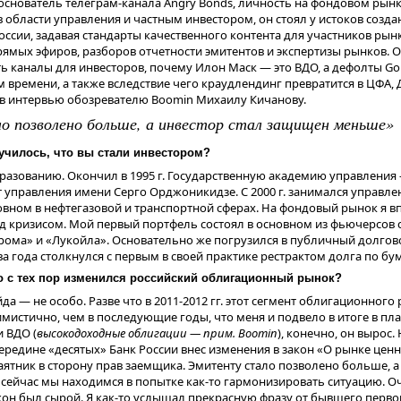
снователь телеграм-канала Angry Bonds, личность на фондовом рынк
 области управления и частным инвестором, он стоял у истоков созда
оссии, задавая стандарты качественного контента для участников ры
ачальник управления инвестиционно-банковской деятельности
«ВТБ К
рямых эфиров, разборов отчетности эмитентов и экспертизы рынков. О
а о том, как влияют жесткая ДКП и регуляторные меры на банковский 
ь каналы для инвесторов, почему Илон Маск — это ВДО, а дефолты G
повышает ключевую ставку, чтобы снизить темпы кредитования. Сейч
времени, а также вследствие чего краудлендинг превратится в ЦФА,
тивы краткосрочной ликвидности, поэтому банкам важно привлекать
 в интервью обозревателю Boomin Михаилу Кичанову.
заций и физических лиц. И компании, и физические лица получают м
 позволено больше, а инвестор стал защищен меньше»
ов с более и более высокими ставками по депозитам. Что это дает? У 
е» деньги, которые по идее должны бы опережающим темпом повыша
училось, что вы стали инвестором?
щаясь с представителями клиентов, мы не слышим, что никто не выби
ги. Наоборот, пока ликвидность есть, пока ее дают, компании берут к
бразованию. Окончил в 1995 г. Государственную академию управлени
 управления имени Серго Орджоникидзе. С 2000 г. занимался управл
нта по работе на рынках капитала
Россельхозбанка
за
Денис Тулинов
овном в нефтегазовой и транспортной сферах. На фондовый рынок я в
изка к буре.
ед кризисом. Мой первый портфель состоял в основном из фьючерсов
рома» и «Лукойла». Основательно же погрузился в публичный долгов
ина – неожиданно жесткая риторика ЦБ. В сентябре мы бы оценили с
два года столкнулся с первым в своей практике рестрактом долга по бу
ак штиль. В тот момент, когда ставка была 18%, никто не думал, что м
рспективах ставки 23%. Вторая причина – ужесточение требований по
 с тех пор изменился российский облигационный рынок?
ткосрочной ликвидности, что вынуждает банки активно привлекать н
да — не особо. Разве что в 2011-2012 гг. этот сегмент облигационного
ирая рыночную ликвидность. А третье – репрайсинг флоатеров плюс и
мистично, чем в последующие годы, что меня и подвело в итоге в пл
чество на рынке. Все это приближает нас к ситуации бури», – пояснил 
и ВДО (
высокодоходные облигации — прим.
Boomin
), конечно, он вырос
середине «десятых» Банк России внес изменения в закон «О рынке цен
оптимистов оказался
, член правления, директ
Всеволод Антоновский
ятник в сторону прав заемщика. Эмитенту стало позволено больше, а
нвестиционного бизнеса
МСП Банка
. Это, по его словам, вызвано тем, 
ейчас мы находимся в попытке как-то гармонизировать ситуацию. Оч
их ставок в полной мере себя еще не проявили. «Компании малого и
он был сырой. Я как-то услышал прекрасную фразу от бывшего перво