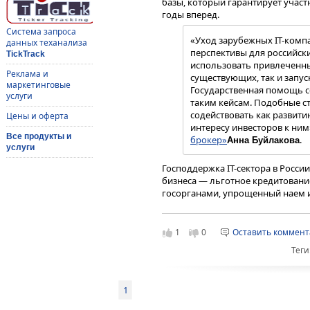
базы, который гарантирует участ
годы вперед.
Система запроса
«Уход зарубежных IT-комп
данных теханализа
перспективы для российски
TickTrack
использовать привлеченны
Реклама и
существующих, так и запус
маркетинговые
Государственная помощь с
услуги
таким кейсам. Подобные с
содействовать как развити
Цены и оферта
интересу инвесторов к ним
Все продукты и
брокер»
.
Анна Буйлакова
услуги
Господдержка IT-сектора в Росс
бизнеса — льготное кредитование
госорганами, упрощенный наем и
Например, для IТ-компаний до кон
налогу на прибыль и пониженный 
была запущена льготная ипотечн
1
0
Оставить коммен
(распространяется только на пе
Теги
развитию отрасли способствует и 
По заявлению вице-премьера Ро
стимулированию импортозамеще
1
программного обеспечения уже ес