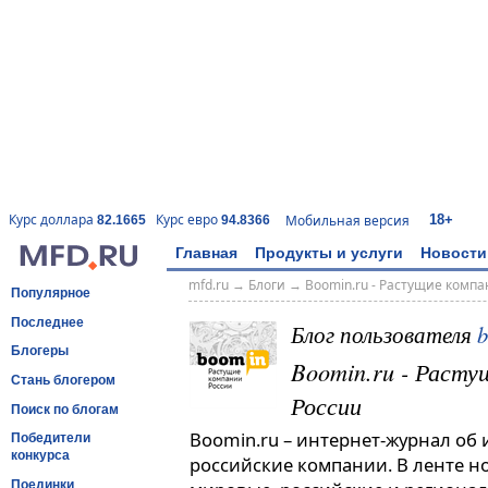
18+
Курс доллара
Курс евро
Мобильная версия
82.1665
94.8366
Главная
Продукты и услуги
Новости
mfd.ru
→
Блоги
→
Boomin.ru - Растущие комп
Популярное
Последнее
Блог пользователя
Блогеры
Boomin.ru - Расту
Стань блогером
России
Поиск по блогам
Boomin.ru – интернет-журнал об
Победители
конкурса
российские компании. В ленте н
Поединки