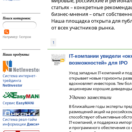
мировые, российские и регионал
статьях – конкретные рекоменда
бизнес-мнения – опыт собственн
Поиск котировок:
Наша площадка открыта для пуб
от всех участников рынка.
Например: Газпром
1
Наши продукты:
IT-компании увидели «ок
возможностей» для IPO
Уход западных IT-компаний и под
Система интернет-
открывает новые горизонты разви
трейдинга
вдохновляет инвесторов. Тем бол
NetInvestor
акционерам хорошие дивиденды
Удачно заместили
Сервис
EasyMANi
В ближайшие годы эксперты пре
размещений акций на российском 
способствуют объективные обстоя
Система реал-тайм
IT-компаний, и поддержка импо
информации
Дикси+
и программного обеспечения со с