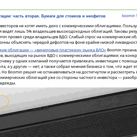
boomin
1
ации: часть вторая. Бумаги для стоиков и неофитов
нвесторов не хотят иметь дело с коммерческими облигациями. Пользу
бя видят лишь 5% владельцев высокодоходных облигаций. Таковы рез
omin провел среди владельцев ВДО. Слабый спрос на коммерческие о
онны объяснять чередой дефолтов на фоне крайне низкой ликвидност
кие облигации — «виниловые пластинки» рынка ВДО»
Boomin проана
в, выходящих на рынок ВДО с коммерческими облигациями; на конк
почему у одних компаний получается привлекать инвестиции с помощ
а, а у других — нет; а также собрал мнения бизнеса о том, что ждет эт
Но Boomin решил не останавливаться на достигнутом и рассмотреть 
оммерческих облигаций уже со стороны частного инвестора — разобр
надежды.