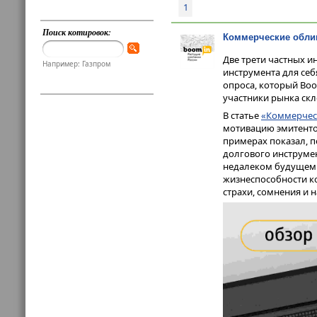
1
Поиск котировок:
Коммерческие облиг
Две трети частных и
Например: Газпром
инструмента для се
опроса, который Bo
участники рынка скл
В статье
«Коммерчес
мотивацию эмитенто
примерах показал, 
долгового инструмент
недалеком будущем. 
жизнеспособности к
страхи, сомнения и 