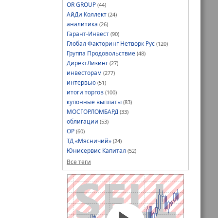
OR GROUP
(44)
АйДи Коллект
(24)
естициям в
аналитика
(26)
ятся к
Гарант-Инвест
(90)
 видит смысла
Глобал Факторинг Нетворк Рус
(120)
жительно
Группа Продовольствие
(48)
ый седьмой
ДиректЛизинг
(27)
инвесторам
(277)
пецифика эта
интервью
(51)
льшие
итоги торгов
(100)
итарий, а не
купонные выплаты
(83)
реди заранее
МОСГОРЛОМБАРД
(33)
учета
облигации
(53)
ОР
(60)
сегменте ВДО
ТД «Мясничий»
(24)
ам по
Юнисервис Капитал
(52)
Все теги
 размещении
 (с учетом
ет
анизованных
,
ципу Buy &