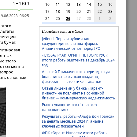
1 – 1 из 1
10
11
12
13
14
15
16
17
18
19
20
21
22
23
9.06.2023, 06:25
24
25
26
27
28
1
2
 этого
ультаты
Последние записи в блоге
блигации
Jetlend. Первая публичная
и бумаг.
краудлендинговая платформа.
Аналитический отчет перед IPO
лизировал
ретных
«ГЛОБАЛ ФАКТОРИНГ НЕТВОРК РУС»:
итоги работы эмитента за декабрь 2024
ью этого
год
от сегмент в
вопрос
Алексей Примаченко: в период, когда
большинство рынков «падает»,
ать основные
факторинг — это «тихая гавань»
Отзыв лицензии у банка «Гарант-
инвест» не повлияет на основной
бизнес — коммерческую недвижимость
Рынок упаковки растёт во всех
направлениях
Результаты работы «Альфа Дон Транса»
за девять месяцев 2024 г.: анализ
ключевых показателей
ФПК «Гарант-Инвест»: итоги работы