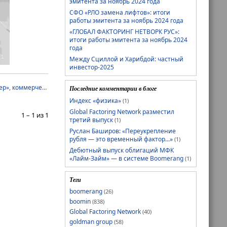
эмитента за ноябрь 2024 года
СФО «РЛО замена лифтов»: итоги
работы эмитента за ноябрь 2024 года
«ГЛОБАЛ ФАКТОРИНГ НЕТВОРК РУС»:
итоги работы эмитента за ноябрь 2024
года
Между Сциллой и Харибдой: частный
инвестор-2025
ер»
,
коммерческие облигации
,
Ломбард Мастер
,
Ноймарк
,
Септем Капитал
Последние комментарии в блоге
Индекс «физика»
(1)
Global Factoring Network разместил
1 – 1 из 1
третий выпуск
(1)
Руслан Баширов: «Переукрепление
рубля — это временный фактор...»
(1)
Дебютный выпуск облигаций МФК
«Лайм-Займ» — в системе Boomerang
(1)
Теги
boomerang
(26)
boomin
(838)
Global Factoring Network
(40)
goldman group
(58)