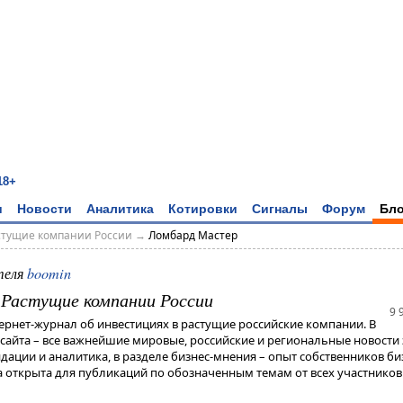
18+
и
Новости
Аналитика
Котировки
Сигналы
Форум
Бло
астущие компании России
→
Ломбард Мастер
теля
boomin
- Растущие компании России
9 
тернет-журнал об инвестициях в растущие российские компании. В
 сайта – все важнейшие мировые, российские и региональные новости 
дации и аналитика, в разделе бизнес-мнения – опыт собственников би
 открыта для публикаций по обозначенным темам от всех участников