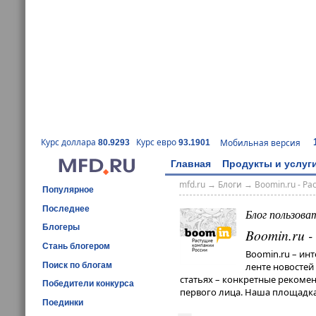
Курс доллара
Курс евро
Мобильная версия
80.9293
93.1901
Главная
Продукты и услуг
mfd.ru
→
Блоги
→
Boomin.ru - Р
Популярное
Последнее
Блог пользова
Блогеры
Boomin.ru 
Стань блогером
Boomin.ru – ин
Поиск по блогам
ленте новостей
статьях – конкретные рекомен
Победители конкурса
первого лица. Наша площадка
Поединки