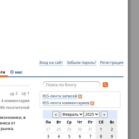
Вход на сайт
Забыли пароль?
Регистрация
ги
О нас
2
1
RSS-лента записей
4 комментария
RSS-лента комментариев
986 посетителей
«
»
экономики, в
Пн
Вт
Ср
Чт
Пт
Сб
Вс
знеса от
 рынка.
27
28
29
30
31
1
2
3
4
5
6
7
8
9