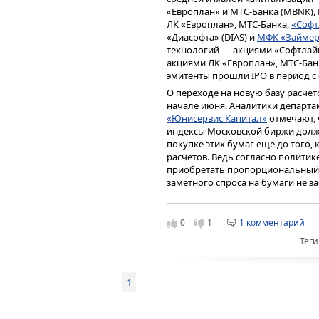
«Европлан» и МТС-Банка (MBNK),
ЛК «Европлан», МТС-Банка,
«Софт
«Диасофта» (DIAS) и
МФК «Займе
технологий — акциями «Софтлайн
акциями ЛК «Европлан», МТС-Бан
эмитенты прошли IPO в период с о
О переходе на новую базу расче
начале июня. Аналитики департ
«Юнисервис Капитал»
отмечают, 
индексы Московской биржи долж
покупке этих бумаг еще до того, 
расчетов. Ведь согласно полити
приобретать пропорциональный 
заметного спроса на бумаги не з
«Если смотреть на котиров
июня по начало июля оста
0
1
1 комментарий
с минимальными флуктуаци
Теги
пяти эмитентов — новичко
индексы, — упали котировк
«Европлана» (-9-10%). По
1
акции IT-сектора — «Группа
не менее, к июлю растеряли
напротив, выбрался из за