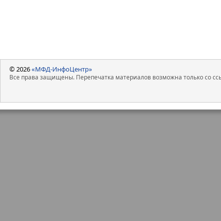
26.06.2024
2,9%
2,2
27.06.2024
1,9%
1,8
28.06.2024
0,7%
0,6
01.07.2024
0,3%
-0,8
02.07.2024
1,2%
-0,6
03.07.2024
-0,2%
-0,5
© 2026
«МФД-ИнфоЦентр»
Все права защищены. Перепечатка материалов возможна только со ссы
04.07.2024
-2,8%
-1,4
05.07.2024
-4,0%
-1,1
Объемы торгов акциями за тот же
3 июня 2024 г.
Изменение объемов торгов к 4 июня 
Объем
ASTR
DIAS
торгов
04.06.2024
-37,0%
-60,4
05.06.2024
-48,2%
-64,6
06.06.2024
-73,2%
-80,6
07.06.2024
-32,9%
-54,1
10.06.2024
-47,4%
-55,8
11.06.2024
-35,3%
-75,2