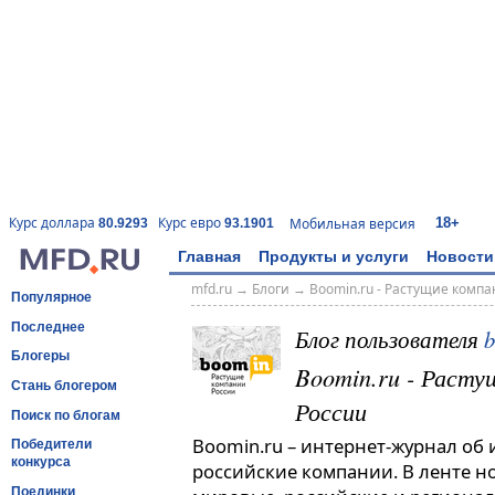
18+
Курс доллара
Курс евро
Мобильная версия
80.9293
93.1901
Главная
Продукты и услуги
Новости
mfd.ru
→
Блоги
→
Boomin.ru - Растущие комп
Популярное
Последнее
Блог пользователя
Блогеры
Boomin.ru - Расту
Стань блогером
России
Поиск по блогам
Boomin.ru – интернет-журнал об
Победители
конкурса
российские компании. В ленте н
Поединки