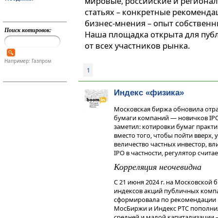
мировые, российские и регионал
статьях – конкретные рекоменда
бизнес-мнения – опыт собственн
Поиск котировок:
Наша площадка открыта для пуб
от всех участников рынка.
Например: Газпром
1
Индекс «физика»
Московская биржа обновила отра
бумаги компаний — новичков IPO.
заметил: котировки бумаг практи
вместо того, чтобы пойти вверх, 
величество частных инвестор, вл
IPO в частности, регулятор счит
Корреляция неочевидна
С 21 июня 2024 г. на Московской 
индексов акций публичных комп
сформировала по рекомендации И
МосБиржи и Индекс РТС пополнил
средней и малой капитализации —