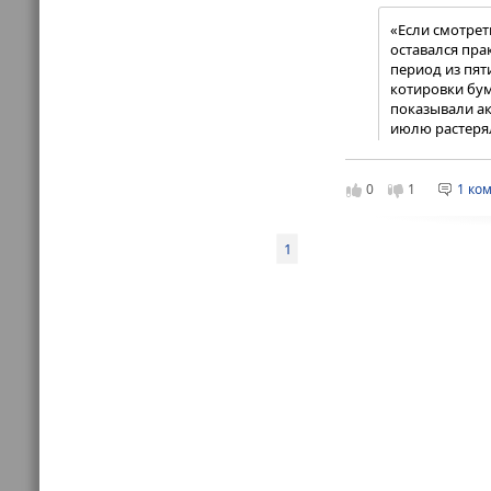
«Если смотрет
оставался пра
период из пят
котировки бум
показывали ак
июлю растерял
небольшой пл
0
1
1 ко
Изменение котировок а
Цена закрытия
1
04.06.2024
05.06.2024
06.06.2024
07.06.2024
10.06.2024
11.06.2024
13.06.2024
14.06.2024
17.06.2024
18.06.2024