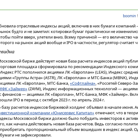
boomin
1
бновила отраслевые индексы акций, включив в них бумаги компаний
 рынок будто и не заметил: котировки бумаг практически не изменилис
 чтобы пойти вверх, улетели вниз. Всему причиной — его величество ч
оторого на рынок акций вообще и IPO в частности, регулятор считает
евидна
а Московской бирже действует новая база расчета индексов акций публ
торговая площадка сформировала по рекомендации Индексного комите
ндекс РТС пополнился акциями ЛК «Европлан» (LEAS), Индекс средне
иями «Группы Астра» (ASTR), ЛК «Европлан» и МТС-Банка (MBNK), Инд
кциями ЛК «Европлан», МТС-Банка,
«Софтлайна»
, «Россетей Северо-За
МФК «Займер»
(ZAYM), Индекс информационных технологий — акциям
кс финансов — акциями ЛК «Европлан», МТС-Банка, МФК «Займер». Вк
шли IPO в период с октября 2023 г. по апрель 2024 г.
 базу расчетов индексов биржевой холдинг объявил в начале июня. 
нвестиционной компании «Юнисервис Капитал»
отмечают, что в теор
индексы Московской биржи должно было побудить инвесторов к актив
ого, как начала действовать новая база расчетов. Ведь согласно полит
приобретать пропорциональный объем вошедших в индекс акций. О
 бумаги не зафиксировали.