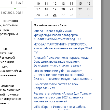
1 – 1 из 1
10
11
12
13
14
15
16
17
18
19
20
21
22
23
1.07.2024, 09:54
24
25
26
27
28
1
2
 — новичков
ь, а объемы
Последние записи в блоге
астных
Jetlend. Первая публичная
 чрезмерным.
краудлендинговая платформа.
Аналитический отчет перед IPO
«ГЛОБАЛ ФАКТОРИНГ НЕТВОРК РУС»:
итоги работы эмитента за декабрь 2024
ичных
год
та. Так,
й и малой
Алексей Примаченко: в период, когда
большинство рынков «падает»,
екс акций
факторинг — это «тихая гавань»
пад»,
и «Софтлайна»
Отзыв лицензии у банка «Гарант-
инвест» не повлияет на основной
люченные в
бизнес — коммерческую недвижимость
Рынок упаковки растёт во всех
Аналитики
направлениях
ии включение
Результаты работы «Альфа Дон Транса»
ной покупке
за девять месяцев 2024 г.: анализ
ике индексных
ключевых показателей
днако
ФПК «Гарант-Инвест»: итоги работы