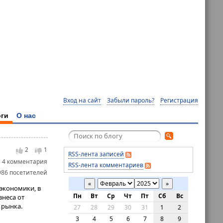
Вход на сайт
Забыли пароль?
Регистрация
ги
О нас
2
1
RSS-лента записей
4 комментария
RSS-лента комментариев
986 посетителей
«
»
экономики, в
Пн
Вт
Ср
Чт
Пт
Сб
Вс
знеса от
 рынка.
27
28
29
30
31
1
2
3
4
5
6
7
8
9