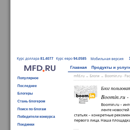
Курс доллара
Курс евро
Мобильная версия
81.4077
94.0585
Главная
Продукты и услуг
mfd.ru
→
Блоги
→
Boomin.ru - Р
Популярное
Последнее
Блог пользова
Блогеры
Boomin.ru 
Стань блогером
Boomin.ru – ин
Поиск по блогам
ленте новостей
статьях – конкретные рекомен
Победители конкурса
первого лица. Наша площадка
Поединки