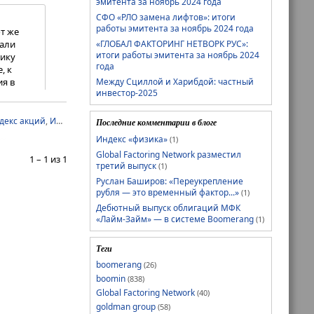
эмитента за ноябрь 2024 года
СФО «РЛО замена лифтов»: итоги
работы эмитента за ноябрь 2024 года
т же
«ГЛОБАЛ ФАКТОРИНГ НЕТВОРК РУС»:
пали
итоги работы эмитента за ноябрь 2024
мику
года
, к
Между Сциллой и Харибдой: частный
ия в
инвестор-2025
декс акций
,
Индекс МосБиржи
,
ЛК Европлан
,
Московская биржа
,
Юнисерви
Последние комментарии в блоге
Индекс «физика»
(1)
Global Factoring Network разместил
1 – 1 из 1
третий выпуск
(1)
Руслан Баширов: «Переукрепление
рубля — это временный фактор...»
(1)
Дебютный выпуск облигаций МФК
«Лайм-Займ» — в системе Boomerang
(1)
Теги
boomerang
(26)
boomin
(838)
Global Factoring Network
(40)
goldman group
(58)