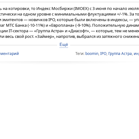
ь на котировки, то Индекс Мосбиржи (IMOEX) с 3 июня по начало июля
ктически на одном уровне с минимальными флуктуациями +/-1%. За то
и эмитентов — новичков IPO, которые были включены в индексы, — у
аг МТС Банка (-10-11%) и «Европлана» (-9-10%). Положительную дина
ции IT-сектора — «Группа Астра» и «Диасофт», — которые, тем не менее
и весь свой рост. «Займер», напротив, выбрался из затяжного снижен
юс», — отметили в ИК «Юнисервис Капитал».
Ещё
мментарий
Теги:
boomin
,
IPO
,
Группа Астра
,
ин
кций к 4 июня 2024 г.
ASTR
DIAS
LEAS
MBNK
ZAYM
IMOEX
4,6%
4,4%
1,8%
2,9%
2,8%
1,4%
2,4%
5,3%
3,8%
1,9%
5,0%
2,3%
3,0%
4,9%
2,1%
0,6%
0,5%
1,6%
4,8%
8,5%
3,0%
2,3%
-1,2%
2,9%
2,6%
6,0%
3,3%
0,3%
-3,0%
1,3%
3,2%
7,3%
0,5%
-0,9%
-4,7%
0,9%
5,4%
7,0%
0,3%
-1,0%
-3,9%
1,0%
8,6%
7,6%
1,2%
-1,3%
-4,2%
2,4%
7,5%
6,3%
-1,8%
-3,2%
-5,9%
1,3%
3,2%
2,4%
-3,1%
-4,8%
-8,5%
-0,9%