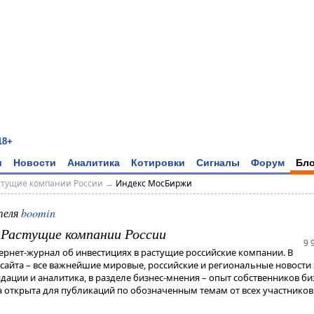
18+
и
Новости
Аналитика
Котировки
Сигналы
Форум
Бло
астущие компании России
→
Индекс МосБиржи
теля
boomin
- Растущие компании России
9 
тернет-журнал об инвестициях в растущие российские компании. В
 сайта – все важнейшие мировые, российские и региональные новости 
дации и аналитика, в разделе бизнес-мнения – опыт собственников би
 открыта для публикаций по обозначенным темам от всех участников