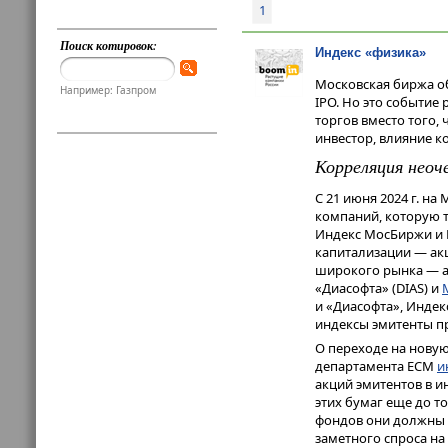
1
Поиск котировок:
Индекс «физика»
Московская биржа о
Например: Газпром
IPO. Но это событие
торгов вместо того,
инвестор, влияние к
Корреляция неоч
С 21 июня 2024 г. н
компаний, которую 
Индекс МосБиржи и И
капитализации — акц
широкого рынка — а
«Диасофта» (DIAS) и
и «Диасофта», Инде
индексы эмитенты про
О переходе на новую
департамента ECM
и
акций эмитентов в 
этих бумаг еще до т
фондов они должны 
заметного спроса на