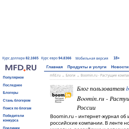
18+
Курс доллара
Курс евро
Мобильная версия
82.1665
94.8366
Главная
Продукты и услуги
Новости
mfd.ru
→
Блоги
→
Boomin.ru - Растущие комп
Популярное
Последнее
Блог пользователя
Блогеры
Boomin.ru - Расту
Стань блогером
России
Поиск по блогам
Boomin.ru – интернет-журнал об
Победители
конкурса
российские компании. В ленте н
Поединки