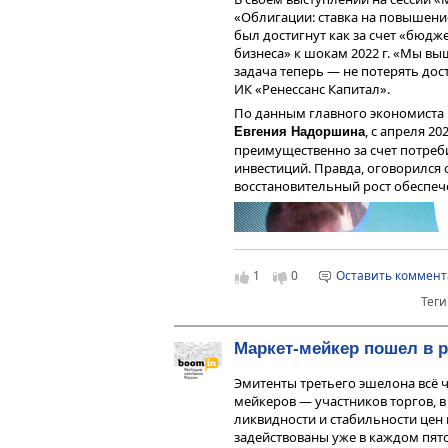
на что нацелена политика Банка 
«Облигации: ставка на повышение
спроса на товары и услуги, а зна
был достигнут как за счет «бюдж
уже в первой половине следующег
бизнеса» к шокам 2022 г. «Мы вы
оставаться высокой. Кто не смож
задача теперь — не потерять дос
тому будет больно. Это пора осо
ИК «Ренессанс Капитал».
По данным главного экономиста
, с апреля 20
Евгения Надоршина
преимущественно за счет потреб
инвестиций. Правда, оговорился 
восстановительный рост обеспече
Слева направо: Артем Тузов («ИВ
«Впервые «основание» финансовог
рынок облигаций МСП (рейтинг — 
самым крупным на Московской би
Как отметила в своем выступлен
1
0
Оставить коммен
корпоративным рейтингам агентст
Теги
эмитенты ВДО стали более ответ
2019 г. мы видим существенный 
желающих получить рейтинг. Ра
Маркет-мейкер пошел в р
смысле слова, непричесанными к
что такое кредитный рейтинг. О
Эмитенты третьего эшелона всё 
получали низкие рейтинги. Сейч
мейкеров — участников торгов, 
без организатора. Эмитенты ста
ликвидности и стабильности цен 
Егор Сусин, управляющий директор
большой прогресс в качестве по
задействованы уже в каждом пят