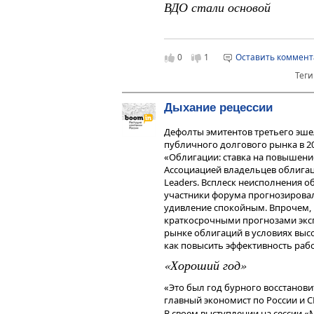
ВДО стали основой
В сложившихся условиях, считает
упадет. Бизнесу будет проще пол
18 мая в Москве прошла II Ярма
в развитие производства.
познакомить частных инвесторов
грамотность участников. Форум,
0
1
Оставить коммен
Ассоциация владельцев облигаци
Теги
представителей эмитентов, броке
рейтинговых агентств, управляю
Участники ярмарки смогли обмен
Дыхание рецессии
тенденциях рынка.
Дефолты эмитентов третьего эше
По словам директора департаме
публичного долгового рынка в 20
Партнерс»
Артема Тузова, 2023 г
«Облигации: ставка на повышени
облигаций. Количество эмитенто
Ассоциацией владельцев облигац
(сегмент высокодоходных облига
Leaders. Всплеск неисполнения 
игроков с рейтингом ААА-А- (инв
участники форума прогнозировали
бумаги 83 эмитентов с рейтингом 
удивление спокойным. Впрочем, г
компаний — от ВВВ+ до ВВВ- и 66 
краткосрочными прогнозами экс
рынке облигаций в условиях высо
как повысить эффективность раб
«Хороший год»
Петр Тер-Аванесян, автор проек
Управляющий директор Газпромба
«Это был год бурного восстанови
возможности привести инфляцию
главный экономист по России и 
боли в экономике». «Резкое тор
В своем выступлении на сессии 