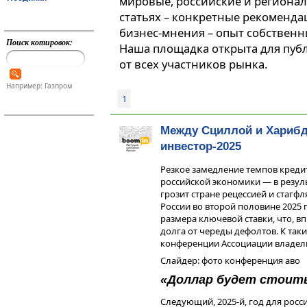
мировые, российские и регионал
статьях – конкретные рекоменда
бизнес-мнения – опыт собственн
Поиск котировок:
Наша площадка открыта для пуб
от всех участников рынка.
Например: Газпром
1
Между Сциллой и Харибд
инвестор-2025
Резкое замедление темпов креди
российской экономики — в резул
грозит стране рецессией и стагфл
России во второй половине 2025 
размера ключевой ставки, что, в
долга от череды дефолтов. К та
конференции Ассоциации владел
Слайдер: фото конференция аво
«Доллар будет стоить
Следующий, 2025-й, год для росс