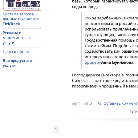
базы, который гарантирует участ
годы вперед.
Система запроса
«Уход зарубежных IT-комп
данных теханализа
перспективы для российски
TickTrack
использовать привлеченны
Реклама и
существующих, так и запус
маркетинговые
Государственная помощь с
услуги
таким кейсам. Подобные с
содействовать как развити
Цены и оферта
интересу инвесторов к ним
Все продукты и
брокер»
.
Анна Буйлакова
услуги
Господдержка IT-сектора в Росс
бизнеса — льготное кредитование
госорганами, упрощенный наем и
Например, для IТ-компаний до кон
налогу на прибыль и пониженный 
была запущена льготная ипотечн
1
0
Оставить коммен
(распространяется только на пе
Теги
развитию отрасли способствует и 
По заявлению вице-премьера Ро
стимулированию импортозамеще
1
программного обеспечения уже ес