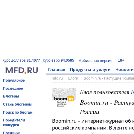
18+
Курс доллара
Курс евро
Мобильная версия
81.4077
94.0585
Главная
Продукты и услуги
Новости
mfd.ru
→
Блоги
→
Boomin.ru - Растущие комп
Популярное
Последнее
Блог пользователя
Блогеры
Boomin.ru - Расту
Стань блогером
России
Поиск по блогам
Boomin.ru – интернет-журнал об
Победители
конкурса
российские компании. В ленте н
Поединки