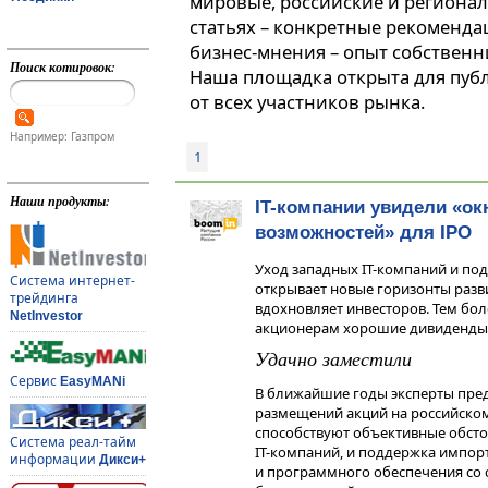
мировые, российские и регионал
статьях – конкретные рекоменда
бизнес-мнения – опыт собственн
Поиск котировок:
Наша площадка открыта для пуб
от всех участников рынка.
Например: Газпром
1
Наши продукты:
IT-компании увидели «ок
возможностей» для IPO
Уход западных IT-компаний и под
Система интернет-
открывает новые горизонты разви
трейдинга
вдохновляет инвесторов. Тем бол
NetInvestor
акционерам хорошие дивиденды
Удачно заместили
Сервис
EasyMANi
В ближайшие годы эксперты пре
размещений акций на российском 
способствуют объективные обстоя
Система реал-тайм
IT-компаний, и поддержка импо
информации
Дикси+
и программного обеспечения со с