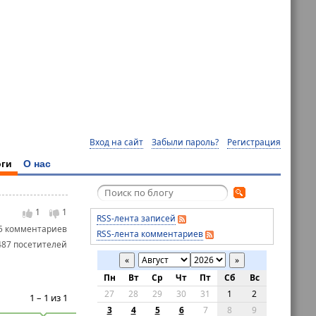
Вход на сайт
Забыли пароль?
Регистрация
ги
О нас
1
1
RSS-лента записей
5 комментариев
RSS-лента комментариев
487 посетителей
«
»
Пн
Вт
Ср
Чт
Пт
Сб
Вс
27
28
29
30
31
1
2
1 – 1 из 1
3
4
5
6
7
8
9