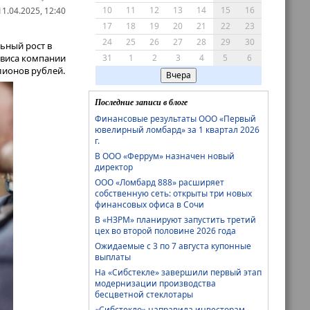
10
11
12
13
14
15
16
1.04.2025, 12:40
17
18
19
20
21
22
23
24
25
26
27
28
29
30
ьный рост в
31
1
2
3
4
5
6
рвиса компании
лионов рублей.
Вчера
Последние записи в блоге
Финансовые результаты ООО «Первый
ювелирный ломбард» за 1 квартал 2026
г.
В ООО «Феррум» назначен новый
директор
ООО «Ломбард 888» расширяет
собственную сеть: открыты три новых
финансовых офиса в Сочи
В «НЗРМ» планируют запустить третий
цех во второй половине 2026 года
Ожидаемые с 3 по 7 августа купонные
выплаты
На «Сибстекле» завершили первый этап
модернизации производства
бесцветной стеклотары
«Сибстекло» направила инвесторам