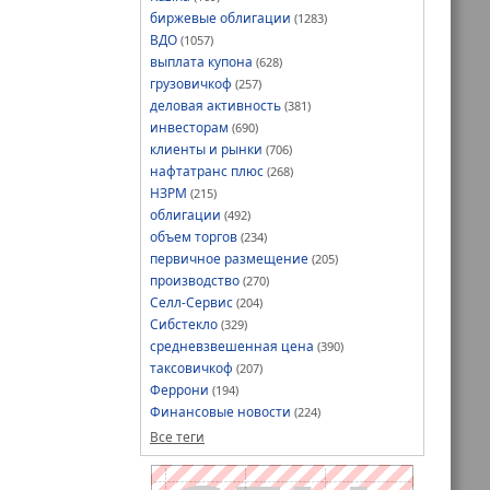
биржевые облигации
(1283)
ора на 150% к
ВДО
(1057)
а по-максимуму
выплата купона
(628)
твование
висов для
грузовичкоф
(257)
деловая активность
(381)
инвесторам
(690)
клиенты и рынки
(706)
нафтатранс плюс
(268)
НЗРМ
(215)
облигации
(492)
объем торгов
(234)
первичное размещение
(205)
производство
(270)
Селл-Сервис
(204)
Сибстекло
(329)
средневзвешенная цена
(390)
таксовичкоф
(207)
Феррони
(194)
Финансовые новости
(224)
Все теги