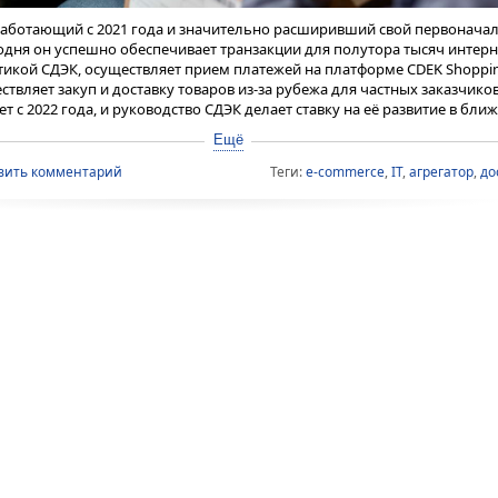
 работающий с 2021 года и значительно расширивший свой первонача
годня он успешно обеспечивает транзакции для полутора тысяч интерн
икой СДЭК, осуществляет прием платежей на платформе CDEK Shopping
ствляет закуп и доставку товаров из-за рубежа для частных заказчиков
т с 2022 года, и руководство СДЭК делает ставку на её развитие в бли
стрирует уверенный рост. Так, по итогам 2024 года количество посети
Ещё
ило 43 млн. человек, что на 43,3% больше, чем в 2023 году. Средний ч
2 178 рублей, и наличие собственного инструмента приема и обработк
вить комментарий
Теги:
e-commerce
,
IT
,
агрегатор
,
до
нта отмечают, что конкуренция в сегменте платёжных сервисов довол
ет особое положение на рынке сервисов для интернет-торговли. Ген
митрий Балин поясняет:
ганизации, т.е. в первую очередь банки, не располагают логистическ
и. Наши конкуренты-логистические компании не имеют аналогов в п
рвисов для своих клиентов. И то, и другое есть у маркетплейсов, но эт
а — мы действуем на рынке независимой электронной коммерции, ко
-30% от общего объёма рынка e-commerce, это около 2-3 трлн рублей за
всегда будет существовать отдельно от организованного рынка элект
одной только логистике СДЭК обслуживается более 200 000 интернет-
а котором специализируются маркетплейсы, поэтому у CDEK Pay и в це
достаточно комфортные условия для дальнейшего развития в паради
кро-сервисов для независимого e-com.