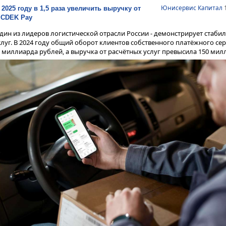
Юнисервис Капитал
1
2025 году в 1,5 раза увеличить выручку от
 CDEK Pay
дин из лидеров логистической отрасли России - демонстрирует стабил
луг. В 2024 году общий оборот клиентов собственного платёжного се
2 миллиарда рублей, а выручка от расчётных услуг превысила 150 мил