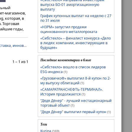
выпуска БО-01 амортизационную
льный
выплату
ет-магазинов,
График купонных выплат на неделю с 27
, которая, в
по 31 июля
. Торговая
«НЗРМ» запустил продажи
жайшие годы,
оцинкованного металлопроката
телей сайта
«Сибстекло» – финалист конкурса «Дело
ек по заказам
в людях: компании, инвестирующие в
и платежей тому
ставка
,
инновации
,
логистика
,
платёжная система
,
платёжный сервис
,
пос
будущее»
ьно высока.
Последние комментарии в блоге
1 – 1 из 1
еральный
«Сибстекло» вошло в список лидеров
ESG-индекса
(1)
«ГрузовичкоФ» выплатил 8-й купон по 2-
ими
му выпуску облигаций
(1)
лане
о иной
«САМАРАТРАНСНЕФТЬ-ТЕРМИНАЛ».
История продолжается
(1)
торый
 2024г.
"Дядя Дёнер" - лучший нестационарный
ронной
торговый объект
(1)
"Дядя Дёнер" выплатил первый купон
(1)
лом у
гме
Теги
Kuzina
(169)