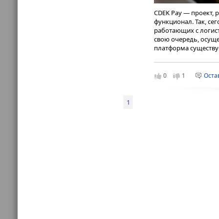
CDEK Pay — проект,
функционал. Так, се
работающих с логист
свою очередь, осуще
платформа существуе
так как проект демон
CDEK.Shopping
состав
на сайте составил 2
0
1
Оста
способствует.
Представители эмите
1
Однако СДЭК занима
директор CDEK Pay Д
Финансовые ор
возможностям
финансовых се
сегмент рынк
составляет 20
Этот сегмент 
коммерции (в 
магазинов), н
группы СДЭК 
платформы ми