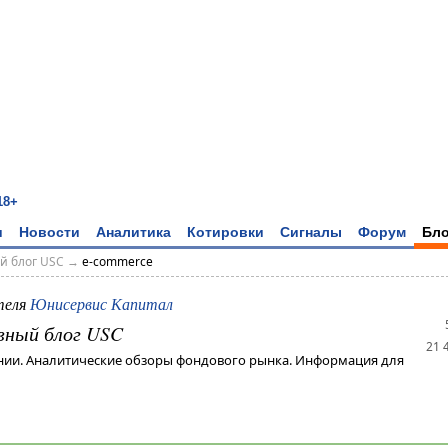
18+
и
Новости
Аналитика
Котировки
Сигналы
Форум
Бло
й блог USC
→
e-commerce
теля
Юнисервис Капитал
вный блог USC
21 
нии. Аналитические обзоры фондового рынка. Информация для