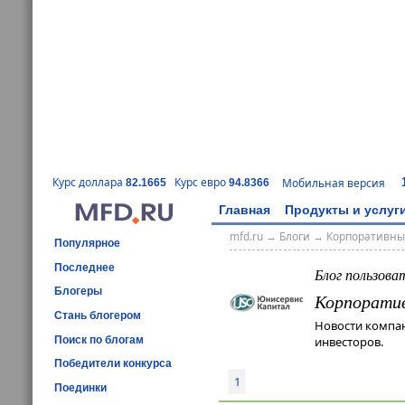
Курс доллара
Курс евро
Мобильная версия
82.1665
94.8366
Главная
Продукты и услуг
mfd.ru
→
Блоги
→
Корпоративны
Популярное
Последнее
Блог пользова
Блогеры
Корпорати
Стань блогером
Новости компа
Поиск по блогам
инвесторов.
Победители конкурса
1
Поединки