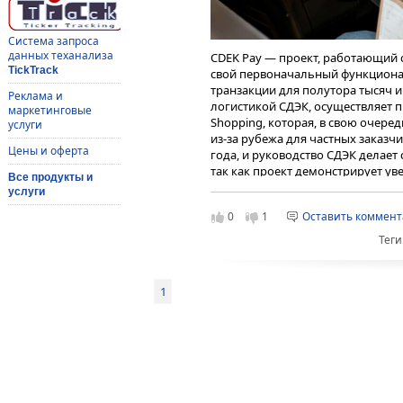
Система запроса
данных теханализа
CDEK Pay — проект, работающий 
TickTrack
свой первоначальный функционал
транзакции для полутора тысяч 
Реклама и
логистикой СДЭК, осуществляет 
маркетинговые
Shopping, которая, в свою очеред
услуги
из-за рубежа для частных заказчи
Цены и оферта
года, и руководство СДЭК делает 
так как проект демонстрирует уве
Все продукты и
количество посетителей сайта
CD
услуги
на 43,3% больше, чем в 2023 году
0
1
Оставить коммен
22 178 рублей, и наличие собств
платежей тому способствует.
Теги
Представители эмитента отмечаю
сервисов довольно высока. Одна
рынке сервисов для интернет-то
1
Дмитрий Балин поясняет:
Финансовые организации, т
располагают логистическ
конкуренты-логистические
плане финансовых сервисов