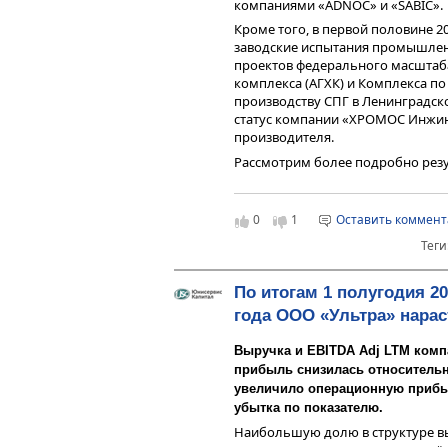
ключевой финансовый показате
компаниями «ADNOC» и «SABIC».
компании без поправок на факто
Кроме того, в первой половине 
деятельности, остался на том же 
заводские испытания промышлен
Выручка по итогам 2025 года ожид
проектов федерального масштаб
Выручка компании снизилась на
прибыль – более 100 млн руб.
комплекса (АГХК) и Комплекса по
периоду прошлого года до 52,6 
производству СПГ в Ленинградско
рыночные условия, которые выра
статус компании «ХРОМОС Инжин
дилеров от импортных производи
производителя.
кредитам, уронившая конечный с
Рассмотрим более подробно резу
причинами данного снижения.
полугодие 2025 г.
0
1
Оставить коммен
Теги
По итогам 1 полугодия 2
года ООО «Ультра» нарас
Выручка и EBITDA Adj LTM комп
Деятельность Эмитента осуществл
прибыль снизилась относительн
Крупнейшим покупателем за 6 мес
увеличило операционную прибыл
судостроительных и машиностро
убытка по показателю.
«Красное Сормово», который та
контрактном портфеле ООО «Фер
Наибольшую долю в структуре в
Чистый убыток Эмитента увеличил