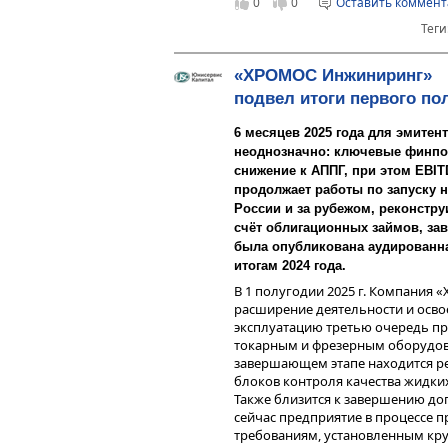
0
0
Оставить коммен
дополнительная деятельность – 
металлопроката, который прямо н
Теги
Все показатели рентабельности 
профиль, иные виды металла).
существенного роста финансовых
по чистой прибыли достигла 5,8%
«ХРОМОС Инжиниринг»
среднеотраслевой уровень данно
подвел итоги первого по
LTM превысила 15%аналогично вп
периоды ООО «СДЭК-Глобал» пла
6 месяцев 2025 года для эмите
рентабельностей и превысить их
неоднозначно: ключевые финпо
Доля рекуррентной выручки сохр
снижение к АППГ, при этом EBIT
года — 98%, что поддерживает с
продолжает работы по запуску 
упрощает привлечение и удержан
России и за рубежом, реконстр
полугодием 2024 года доля реку
счёт облигационных займов, за
процентных пунктов.
была опубликована аудированн
итогам 2024 года.
В 1 полугодии 2025 г. Компани
расширение деятельности и осво
Выручка ООО «Феррум» за 6 месяц
эксплуатацию третью очередь п
относительно АППГ и составила 2
токарным и фрезерным оборудова
40,3 млн руб., что на 28,2% ниже 
завершающем этапе находится р
отметить существенный рост дан
блоков контроля качества жидких
2025 года по сравнению с 1 кварт
Также близится к завершению до
млрд руб. против 1,2 млрд руб., ч
сейчас предприятие в процессе п
квартале против 1,2 млн руб. за п
требованиям, установленным к