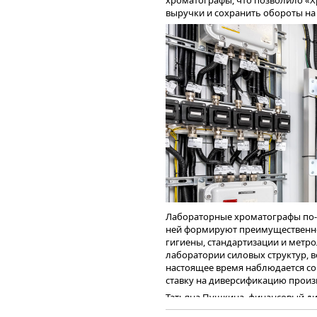
хроматографы, что позволило «
устойчивость.
выручки и сохранить обороты на 
ГК «ХРОМОС» планирует подгото
финансовой отчетности по между
года.
Ключевые финансовые показатели
находятся в восходящем тренде: 
месяцев этого года выросла на 1
Валовая прибыль аналогично дем
36,4% к 1 полугодию 2024 года в
роста операционных расходов О
Лабораторные хроматографы по-
ней формируют преимущественно
гигиены, стандартизации и метр
лаборатории силовых структур, ве
настоящее время наблюдается с
ставку на диверсификацию произ
Татьяна Пушкина, финансовый д