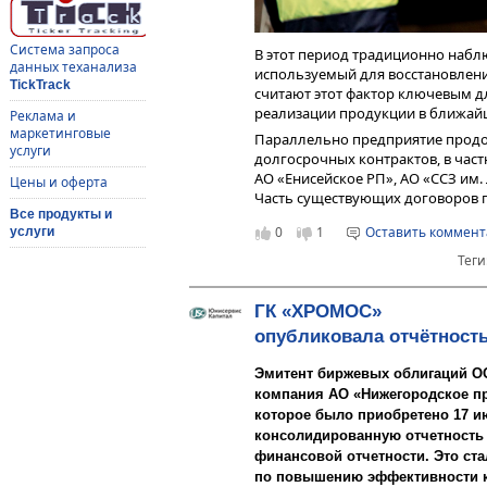
Система запроса
В этот период традиционно наблю
данных теханализа
используемый для восстановлени
TickTrack
считают этот фактор ключевым д
реализации продукции в ближай
Реклама и
маркетинговые
Параллельно предприятие продо
услуги
долгосрочных контрактов, в част
АО «Енисейское РП», АО «ССЗ им
Цены и оферта
Часть существующих договоров 
Все продукты и
месяцы. В «Ферруме» отмечают, 
0
1
Оставить коммен
услуги
способствует укреплению репут
сегменте поставок судостроитель
Теги
По итогам 2025 года прогнозир
«Феррум» составляет 70 тысяч т
ГК «ХРОМОС»
выражении выручка, без учёета Н
опубликовала отчётность
рублей. Ожидаемый размер чисто
рублей.
Эмитент биржевых облигаций О
Достижение указанных показателе
компания АО «Нижегородское п
счёет реализации в период высок
которое было приобретено 17 и
также успешного завершения дей
консолидированную отчетность
финансовой отчетности. Это ста
по повышению эффективности к