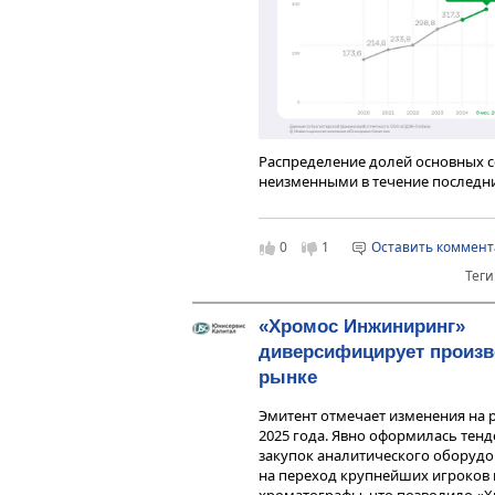
средства), согласно МСФО, демо
однако итоговая стоимость отраж
составляет 535,2 млн руб. Основ
составляют патенты и капитализи
основных средствах – здания, ма
незавершенное строительство.
Распределение долей основных с
неизменными в течение последни
можно заметить только в сегмен
итогам 1 полугодия 2025 года не
итогам 12 мес. 2024 г. направлен
0
1
Оставить коммен
также является приоритетным на
Теги
положительную динамику. Так же
В2В/Авиакарго.
«Хромос Инжиниринг»
диверсифицирует произв
рынке
Эмитент отмечает изменения на 
Консолидированная отчетность 
2025 года. Явно оформилась тен
понять уровень закредитованност
закупок аналитического оборудо
несущественно отличаются от пок
на переход крупнейших игроков 
достаточно комфортном для ГК у