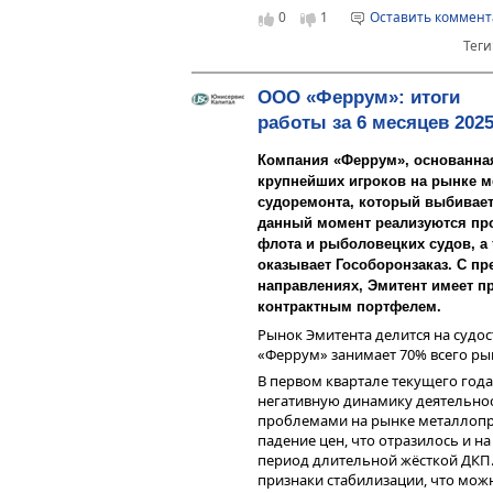
Если по итогам 2024 года
0
1
Оставить коммен
составляла 38% в обороте 
Операционная прибыль вслед за
Теги
месяцев уже 55%. Этот рост
на 104,5% до 2,9 млрд руб. Ключ
больше контрактов заклю
отражающая финансовое развитие
компаниями, такими как „Га
обновила исторический максимум 
ООО «Феррум»: итоги
Им критически необходим 
превышает уровень 6 месяцев пр
работы за 6 месяцев 2025 
исключающий человеческий
Существенный рост финансовых р
использования лабораторн
Компания «Феррум», основанная 
развитием ООО «СДЭК-Глобал» - 
отбирает пробы, загружает
географии присутствия, а также 
крупнейших игроков на рынке м
Это влияет и на темп обраб
судоремонта, который выбивает
конечный результат. А по
данный момент реализуются про
который анализирует нефть
флота и рыболовецких судов, а 
в трубопроводе, с высокой 
Добавим также, что стоимость л
оказывает Гособоронзаказ. С пр
фактических условий среды
от 1,6 до 4 миллионов рублей, в
минимальна.
направлениях, Эмитент имеет 
начинаются от 7,5 миллионов ру
контрактным портфелем.
рублей за один прибор. Рентабе
оценивается на уровне 25-28%, л
Рынок Эмитента делится на судо
«Феррум» занимает 70% всего рын
Параллельно «Хромос Инжинирин
до конца года на полную мощнос
В первом квартале текущего год
Нижнем Новгороде, где предпол
негативную динамику деятельнос
которые ранее закупались за ру
проблемами на рынке металлопро
не только финансовые затраты на
падение цен, что отразилось и н
временные: сроки исполнения кон
период длительной жёсткой ДКП.
признаки стабилизации, что можн