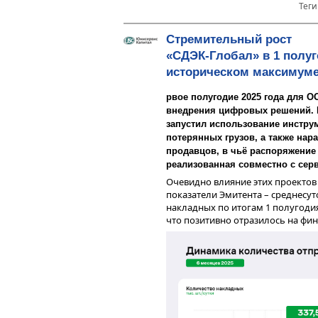
Теги
Чистая выручка от реализации п
полностью совпадает по обоим ст
Стремительный рост
составляет почти 2 млрд руб., чт
«СДЭК-Глобал» в 1 полуг
прибыль Группы составила 405,4 
несущественно ниже показателя 
историческом максимум
EBITDA существенно отличается 
что связано с разным учетом фи
рвое полугодие 2025 года для 
а также принципом дисконтиров
внедрения цифровых решений. 
запустил использование инстру
потерянных грузов, а также нар
продавцов, в чьё распоряжение
реализованная совместно с серв
Очевидно влияние этих проектов
показатели Эмитента – среднесут
накладных по итогам 1 полугодия 
что позитивно отразилось на фи
Основные фонды ГК «ХРОМОС» (н