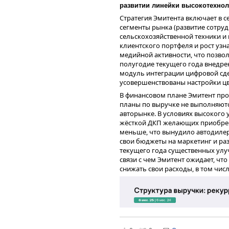
развитии линейки высокотехно
листовой металлопрокат, 
корпуса судов;
Стратегия Эмитента включает в с
Чистый долг ООО «СДЭК-Глобал» 
полособульбовый профиль
сегменты рынка (развитие сотру
вследствие существенного объём
который применяется в кач
сельскохозяйственной техники и 
планомерного сокращения финан
металлоконструкций при ст
клиентского портфеля и рост уз
положительно, поскольку сущес
угловой профиль – одна и
медийной активности, что позвол
балансе Компании не является п
металлопроката.
полугодие текущего года внедре
бизнес – количество и экономиче
модуль интеграции цифровой сде
Эмитента подтверждает это. Про
усовершенствованы настройки цв
существенно улучшилась – EBITD
более 4 раз, что нивелирует рис
В финансовом плане Эмитент про
процентным платежам.
планы по выручке не выполняются
авторынке. В условиях высокого
жёсткой ДКП желающих приобрес
меньше, что вынудило автодиле
свои бюджеты на маркетинг и раз
текущего года существенных улу
связи с чем Эмитент ожидает, ч
снижать свои расходы, в том числ
Помимо основной деятельности 
структуре выручки Эмитента в н