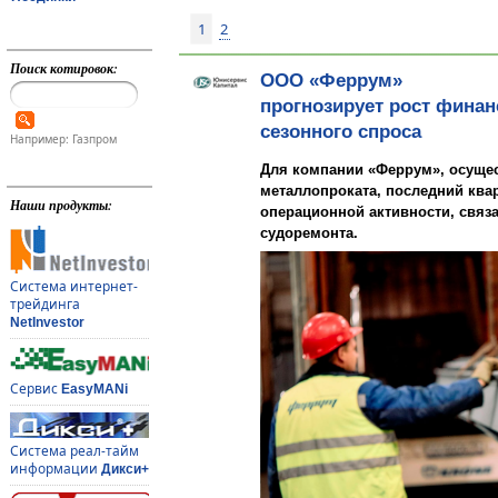
1
2
Поиск котировок:
ООО «Феррум»
прогнозирует рост финан
сезонного спроса
Например: Газпром
Для компании «Феррум», осуще
металлопроката, последний ква
Наши продукты:
операционной активности, связ
судоремонта.
Система интернет-
трейдинга
NetInvestor
Сервис
EasyMANi
Система реал-тайм
информации
Дикси+