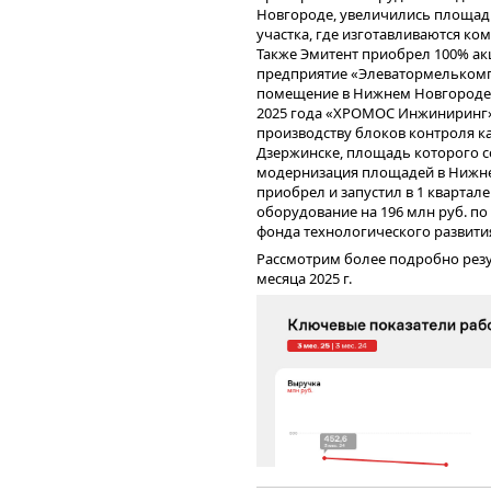
Инжиниринг» приобретено 17 ед
Новгороде, увеличились площад
осуществления работ в рамках п
участка, где изготавливаются к
импортозамещающих комплексов 
Также Эмитент приобрел 100% а
Основным сегментом, генерирую
предприятия ООО «ХРОМОС ИН
предприятие «Элеватормелькомп
неизменно продолжает оставатьс
50 млн руб. от третьего облига
помещение в Нижнем Новгороде о
которого по итогам 1 квартала 2
исполнение безотзывной оферты
2025 года «ХРОМОС Инжиниринг» 
76%. Сегмент С2С, который явля
оставшиеся 200 млн руб. — на ра
производству блоков контроля ка
демонстрирует динамичное развит
Дзержинске, площадь которого со
клиентской базы, так и в кратном
модернизация площадей в Нижнем
Этому способствует развитие серв
приобрел и запустил в 1 квартал
пополнился сервисами «Кладовка
оборудование на 196 млн руб. по
«Переезд» (с предоставлением до
фонда технологического развити
например, работодателем).
По итогам 6 месяцев 2025 года о
Рассмотрим более подробно резу
9,8%, а рентабельность по EBITDA 
месяца 2025 г.
больше АППГ. Ключевая причина
компаний, снижение прочих комм
Все показатели долговой нагруз
уровне. Несмотря на существенны
процентного покрытия составляет