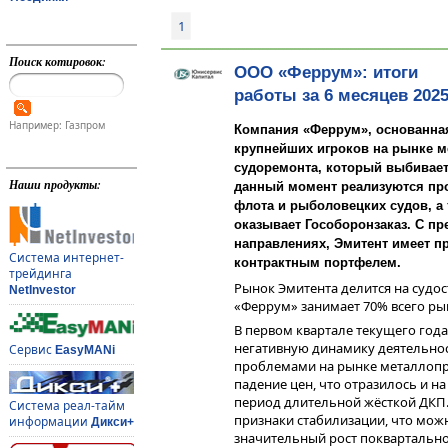
1
Поиск котировок:
ООО «Феррум»: итоги
работы за 6 месяцев 2025 
Например: Газпром
Компания «Феррум», основанная 
крупнейших игроков на рынке м
судоремонта, который выбивает
Наши продукты:
данный момент реализуются про
флота и рыболовецких судов, а 
оказывает Гособоронзаказ. С пр
направлениях, Эмитент имеет 
Система интернет-
контрактным портфелем.
трейдинга
Рынок Эмитента делится на судо
NetInvestor
«Феррум» занимает 70% всего рын
В первом квартале текущего год
негативную динамику деятельнос
Сервис
EasyMANi
проблемами на рынке металлопро
падение цен, что отразилось и н
период длительной жёсткой ДКП.
Система реал-тайм
признаки стабилизации, что можн
информации
Дикси+
значительный рост поквартальн