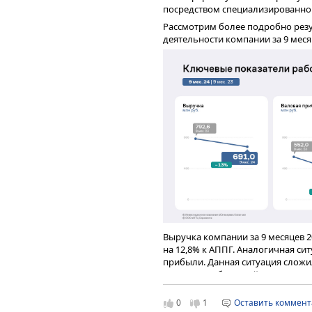
листовой металлопрокат, 
посредством специализированно
корпуса судов;
полособульбовый профиль
Рассмотрим более подробно рез
который применяется в кач
деятельности компании за 9 месяц
металлоконструкций при ст
угловой профиль – одна и
металлопроката.
Выручка компании за 9 месяцев 20
на 12,8% к АППГ. Аналогичная си
прибыли. Данная ситуация сложил
реализации большей части проект
Помимо основной деятельности 
полугодие. 2024 год эмитент пла
структуре выручки Эмитента в н
АППГ.
0
1
Оставить коммен
дополнительная деятельность – 