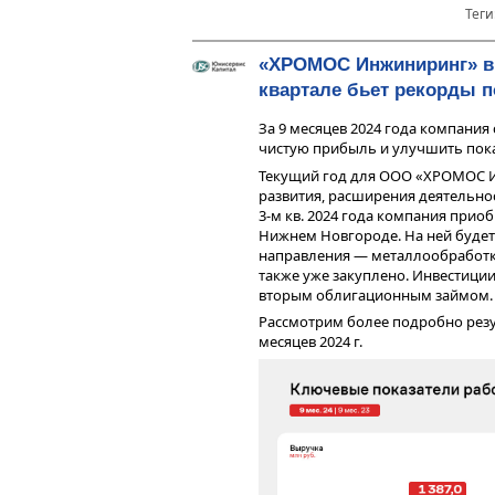
металлопроката, который прямо н
Теги
профиль, иные виды металла).
«ХРОМОС Инжиниринг» в
квартале бьет рекорды п
За 9 месяцев 2024 года компания
чистую прибыль и улучшить пока
Текущий год для ООО «ХРОМОС 
развития, расширения деятельнос
3-м кв. 2024 года компания при
Нижнем Новгороде. На ней будет
направления — металлообработк
также уже закуплено. Инвестиц
Долговая нагрузка у эмитента за 
вторым облигационным займом.
за счёт частичной амортизации 
Рассмотрим более подробно резу
Показатель долговой нагрузки «
Выручка ООО «Феррум» за 6 месяц
месяцев 2024 г.
периоде равен 0,04х, т. е. теку
относительно АППГ и составила 2
чем достаточно для обслуживания
40,3 млн руб., что на 28,2% ниже 
отметить существенный рост дан
2025 года по сравнению с 1 кварт
млрд руб. против 1,2 млрд руб., ч
квартале против 1,2 млн руб. за п
ключевой финансовый показате