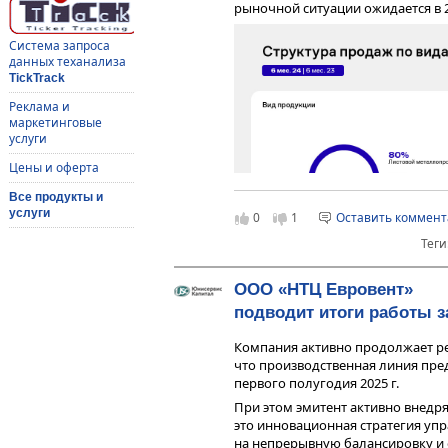
рыночной ситуации ожидается в 2
Система запроса
данных теханализа
TickTrack
Реклама и
маркетинговые
услуги
Цены и оферта
Все продукты и
услуги
0
1
Оставить коммен
Теги
ООО «НТЦ Евровент»
Суть деятельности ООО «Феррум»
(покрытого межоперационным гр
подводит итоги работы за
металлопроката судоремонтным
России. Компания работает как «
Компания активно продолжает ре
одном месте можно найти весь а
что производственная линия пре
любом количестве (от одной штук
первого полугодия 2025 г.
позволяет сократить сроки отгру
При этом эмитент активно внедря
реализует следующие виды прод
это инновационная стратегия уп
на непрерывную балансировку и