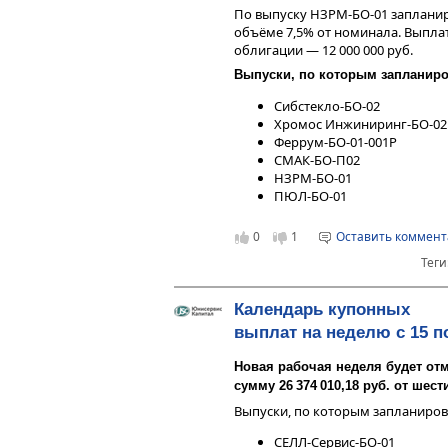
По выпуску НЗРМ-БО-01 заплани
объёме 7,5% от номинала. Выплата
облигации — 12 000 000 руб.
Выпуски, по которым запланир
Сибстекло-БО-02
Хромос Инжиниринг-БО-02
Феррум-БО-01-001P
СМАК-БО-П02
НЗРМ-БО-01
ПЮЛ-БО-01
0
1
Оставить коммен
Теги
Календарь купонных
выплат на неделю с 15 п
Новая рабочая неделя будет от
сумму 26 374 010,18 руб. от шес
Выпуски, по которым запланиро
СЕЛЛ-Сервис-БО-01