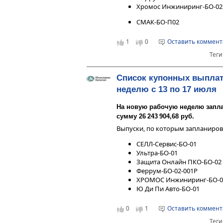
Хромос Инжиниринг-БО-02
СМАК-БО-П02
1
0
Оставить коммен
Теги
Список купонных выплат
неделю с 13 по 17 июля
На новую рабочую неделю запл
сумму 26 243 904,68 руб.
Выпуски, по которым запланиро
СЕЛЛ-Сервис-БО-01
Ультра-БО-01
Защита Онлайн ПКО-БО-02
Феррум-БО-02-001P
ХРОМОС Инжиниринг-БО-0
Ю Ди Пи Авто-БО-01
0
1
Оставить коммен
Теги