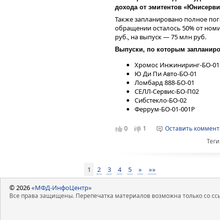
дохода от эмитентов «Юнисервис 
Также запланировано полное пог
обращении осталось 50% от номин
руб., на выпуск — 75 млн руб.
Выпуски, по которым запланир
Хромос Инжиниринг-БО-01
Ю Ди Пи Авто-БО-01
Ломбард 888-БО-01
СЕЛЛ-Сервис-БО-П02
Сибстекло-БО-02
Феррум-БО-01-001P
0
1
Оставить коммен
Теги
1
2
3
4
5
»
»»
© 2026
«МФД-ИнфоЦентр»
Все права защищены. Перепечатка материалов возможна только со ссы