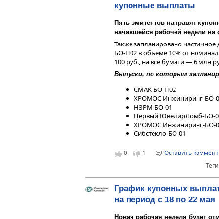
купонные выплаты
серы, снижает выбросы сернисты
В 2025 году компания ещё разр
Пять эмитентов направят купон
нового поколения —
ХРОМОС ПГХ
начавшейся рабочей недели на с
только текущую линейку, но и з
Также запланировано частичное 
хроматограф — оборудование, пр
БО-П02 в объёме 10% от номинал
жидкостей. До 2028 года эмитен
100 руб., на все бумаги — 6 млн р
хроматографов нового образца.
Выпуски, по которым заплани
Дополнительно «ХРОМОС Инжини
взрывозащиты для собственной
СМАК-БО-П02
, которая будет применят
СПО-1»
ХРОМОС Инжиниринг-БО-0
предназначено для обеспечени
НЗРМ-БО-01
оборудования заказчиков. Первы
Первый ЮвелирЛомб-БО-0
хроматографы компании.
ХРОМОС Инжиниринг-БО-0
Сибстекло-БО-01
При реализации стратегии выруч
вырасти более чем на 15%.
0
1
Оставить коммен
Теги
График купонных выпла
на период с 18 по 22 мая
Новая рабочая неделя будет от