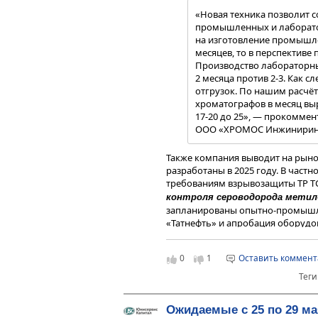
«Новая техника позволит с
промышленных и лаборато
на изготовление промышле
месяцев, то в перспективе 
Производство лабораторны
2 месяца против 2-3. Как с
отгрузок. По нашим расчё
хроматографов в месяц выр
17-20 до 25», — прокомме
ООО «ХРОМОС Инжиниринг
Также компания выводит на рыно
разработаны в 2025 году. В частн
требованиям взрывозащиты ТР ТС
контроля сероводорода метил
запланированы опытно-промышл
«Татнефть» и апробация оборудо
До конца 2026 года ООО «ХРОМО
опытный образец
анализатора 
0
1
Оставить коммен
Это полный аналог американско
Теги
концентрацию сероводорода и ди
сероочистки SRU/TGTU. Анализат
линий: позволяет в оперативном
Ожидаемые с 25 по 29 ма
оптимизирует подачу воздуха, с