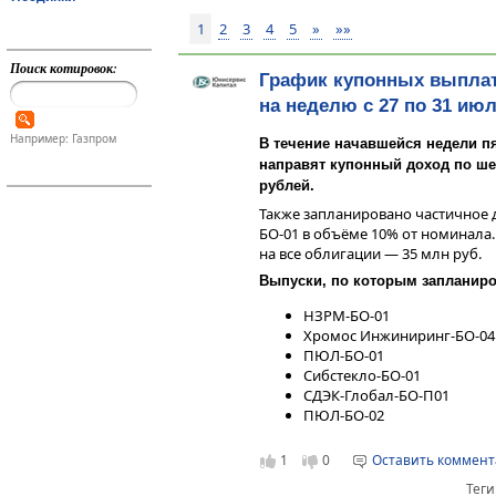
1
2
3
4
5
»
»»
Поиск котировок:
График купонных выпла
на неделю с 27 по 31 ию
Например: Газпром
В течение начавшейся недели п
направят купонный доход по шес
рублей.
Также запланировано частичное 
БО-01 в объёме 10% от номинала. 
на все облигации — 35 млн руб.
Выпуски, по которым запланир
НЗРМ-БО-01
Хромос Инжиниринг-БО-04
ПЮЛ-БО-01
Сибстекло-БО-01
СДЭК-Глобал-БО-П01
ПЮЛ-БО-02
1
0
Оставить коммен
Теги