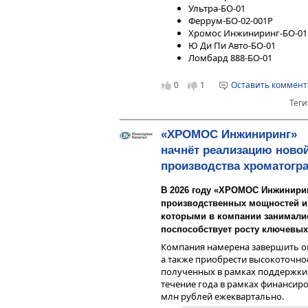
Ультра-БО-01
Феррум-БО-02-001P
Хромос Инжиниринг-БО-01
Ю Ди Пи Авто-БО-01
Ломбард 888-БО-01
0
1
Оставить коммен
Теги
«ХРОМОС Инжиниринг»
начнёт реализацию новой
производства хроматогр
В 2026 году «ХРОМОС Инжинири
производственных мощностей и 
которыми в компании занималис
поспособствует росту ключевы
Компания намерена завершить о
а также приобрести высокоточно
полученных в рамках поддержки
течение года в рамках финансиро
млн рублей ежеквартально.