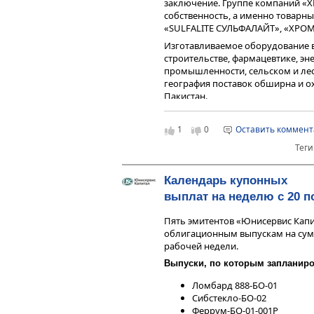
заключение. Группе компаний «
собственность, а именно товарные
«SULFALITE СУЛЬФАЛАЙТ», «ХРОМО
Изготавливаемое оборудование в
строительстве, фармацевтике, эн
промышленности, сельском и лесн
география поставок обширна и ох
Пакистан.
В 2024 году «ХРОМОС Инжинирин
Биржи. К июлю 2026 года компан
1
0
Оставить коммен
облигационных выпуска, погасив 
Теги
Эмитент своевременно и в полно
инвесторами.
Календарь купонных
выплат на неделю с 20 п
Пять эмитентов «Юнисервис Капи
облигационным выпускам на сумму
рабочей недели.
Выпуски, по которым запланир
Ломбард 888-БО-01
Сибстекло-БО-02
Феррум-БО-01-001P