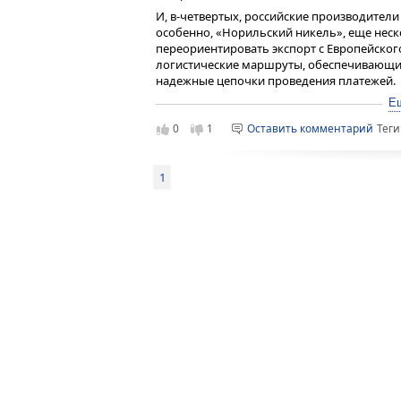
И, в-четвертых, российские производител
особенно, «Норильский никель», еще неск
переориентировать экспорт с Европейског
логистические маршруты, обеспечивающие
надежные цепочки проведения платежей.
В результате потенциальный эффект от п
Е
значительно слабее, чем представляется е
0
1
Оставить комментарий
Теги
перестраховались по максимуму от прогно
Союзе негативные последствия для его эко
они не заставят себя долго ждать.
1