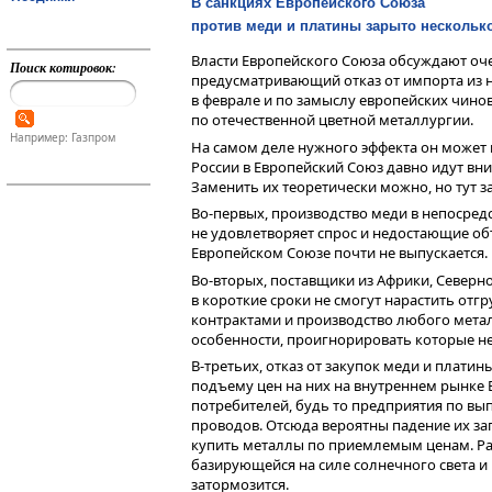
В санкциях Европейского Союза
против меди и платины зарыто нескольк
Власти Европейского Союза обсуждают оче
Поиск котировок:
предусматривающий отказ от импорта из н
в феврале и по замыслу европейских чино
по отечественной цветной металлургии.
Например: Газпром
На самом деле нужного эффекта он может 
России в Европейский Союз давно идут вни
Заменить их теоретически можно, но тут з
Во-первых, производство меди в непосре
не удовлетворяет спрос и недостающие объ
Европейском Союзе почти не выпускается.
Во-вторых, поставщики из Африки, Север
в короткие сроки не смогут нарастить от
контрактами и производство любого мета
особенности, проигнорировать которые не
В-третьих, отказ от закупок меди и плати
подъему цен на них на внутреннем рынке Е
потребителей, будь то предприятия по вы
проводов. Отсюда вероятны падение их за
купить металлы по приемлемым ценам. Раз
базирующейся на силе солнечного света и
затормозится.