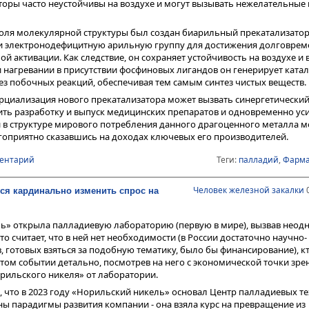
торы часто неустойчивы на воздухе и могут вызывать нежелательные
роля молекулярной структуры был создан биарильный прекатализат
 и электронодефицитную арильную группу для достижения долговре
 активации. Как следствие, он сохраняет устойчивость на воздухе и в
и нагревании в присутствии фосфиновых лигандов он генерирует ката
ез побочных реакций, обеспечивая тем самым синтез чистых веществ.
циализация нового прекатализатора может вызвать синергетический 
ить разработку и выпуск медицинских препаратов и одновременно уси
 в структуре мирового потребления данного драгоценного металла 
агоприятно сказавшись на доходах ключевых его производителей.
ментарий
Теги:
палладий
,
Фарма
Человек железной закалки
0
ся кардинально изменить спрос на
ь» открыла палладиевую лабораторию (первую в мире), вызвав неод
то считает, что в ней нет необходимости (в России достаточно научно-
 готовых взяться за подобную тематику, было бы финансирование), кто-
этом событии детально, посмотрев на него с экономической точки зрен
рильского никеля» от лаборатории.
, что в 2023 году «Норильский никель» основал Центр палладиевых т
 парадигмы развития компании - она взяла курс на превращение из