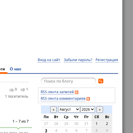
Вход на сайт
Забыли пароль?
Регистрация
ги
О нас
0
1
RSS-лента записей
1 посетитель
RSS-лента комментариев
«
»
Пн
Вт
Ср
Чт
Пт
Сб
Вс
1 – 7 из 7
27
28
29
30
31
1
2
3
4
5
6
7
8
9