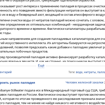
ате чего образуется рассол, требующий тщательной обработки.
оказывает рост интереса к применению палладия в процессах очистки
нность его поведения: вместо фильтрации нитратов он выступает в к
их в воду и безвредный азот, входящий в состав атмосферного воздух
тепени очистки воды от нитратов палладий можно сочетать с оловом,
 тем определение их оптимальных комбинаций - неординарная задач
ораторного времени и времени. Фактически катализаторы разрабатыв
с годы.
ьным направлением для создания палладиевых катализаторов для оч
гий искусственного интеллекта. Их алгоритмы базируются на ретросп
дований, позволяя предсказать какие добавки к палладию увеличат 
лательных побочных продуктов.
яд производителей палладия активно финансирует разработку катал
рочих вредных веществ. И, как не странно, их помощником выступит 
оду его потребление азотных удобрений составило порядка 120 млн тонн
Ещё
ет достигнуть 135-140 млн тонн. Уровень же их внесения на поля может 
ментарий
Теги:
вода
,
нитраты
,
палл
 2030 году.
рименение палладия в системах снабжения и очистки воды позволит в
Человек железной закалки
2
екроить рынок палладия
ормированию его новой сферы спроса с емкостью до 5-10 тонн в гориз
ошими перспективами дальнейшего расширения.
banye-Stillwater подала иск в Международный торговый суд США, тре
авок палладия из России. Фактически она выступает против заключен
 которая по итогам проведенного ею расследования признала знач
о палладия, тем не менее не найдя никакого негативного воздействи