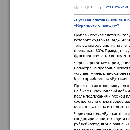
Одновременно будет проведен
0
1
Оставить ком
Бельгия нарастят отгрузки в 
расширяет ввоз палладия, он 
«Русская платина» вошла в 
применение в различных облас
«Норильского никеля»?
палладия из России в Китай до
В конечном счете добившись з
Группа «Русская платина» за
добьется только одного - она
которого содержат медь, нике
очередь исключительно к ней,
теплоэлектростанция, не счи
в США не нужен.
превышает 80%. Правда, по су
функционировать к концу 2026
Черногорское месторождение 
несмотря на проводившуюся г
уступает минерально-сырьевы
было приобретено «Русской п
Проект по их освоению долго 
не было ни технологий добыч
после подписания «Русской п
соответствии с ним предостави
обязательство по использова
Через два года «Русская пла
синдицированного кредита н
рублей (сегодня оно равно 50
нужные кадры, технологии, по