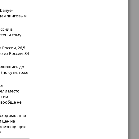
ibanye-
о демпинговым
ссии в
стен и тому
 России, 26,5
 из России, 34
валившись до
 (по сути, тоже
от
мели место
ссии
о вообще не
еобходимостью
 цен на
производящих
м