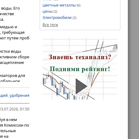
цветные металлы
(6)
 воды. Его
цены
(2)
ачестве
Электромобили
(2)
а.
Все теги
 медью и
а, требующая
ают путем проб
истки воды
ективном сборе
расщепление
изаторов для
глобальное
 (в пересчете
вырасти с 88 кг
адий
,
удобрения
 буквальном
3.07.2026, 01:50
онте
буя в нем
ия Комиссии по
ительные
я на