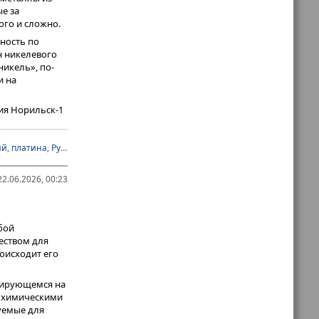
е за
го и сложно.
ность по
нн никелевого
икель», по-
и на
ия Норильск-1
огорском ГОКе
ий
,
платина
,
Русская платина
твенного
о подобная
ых металлов,
2.06.2026, 00:23
бой
еством для
оисходит его
зирующемся на
и химическими
уемые для