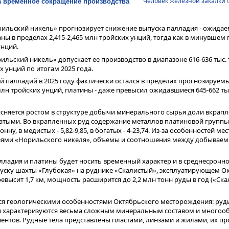
Человек железной закалки
0
а временное сокращение производства
рильский никель» прогнозирует снижение выпуска палладия - ожида
ны в пределах 2,415-2,465 млн тройских унций, тогда как в минувшем 
унций.
рильский никель» допускает ее производство в диапазоне 616-636 тыс.
х унций по итогам 2025 года.
й палладий в 2025 году фактически остался в пределах прогнозируем
 млн тройских унций, платины - даже превысил ожидавшиеся 645-662 ты
няется ростом в структуре добычи минерального сырья доли вкрапл
атыми. Во вкрапленных руд содержание металлов платиновой группы
онну, в медистых - 5,82-9,85, в богатых - 4-23,74. Из-за особенностей м
ями «Норильского никеля», объемы и соотношения между добывае
ладия и платины будет носить временный характер и в среднесрочно
пуску шахты «Глубокая» на руднике «Скалистый», эксплуатирующем О
евысит 1,7 км, мощность расширится до 2,2 млн тонн руды в год («Ска
ся геологическими особенностями Октябрьского месторождения: руды
они характеризуются весьма сложным минеральным составом и много
нтов. Рудные тела представлены пластами, линзами и жилами, их п