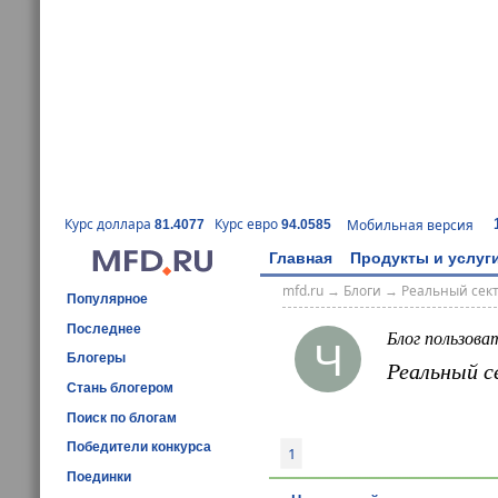
Курс доллара
Курс евро
Мобильная версия
81.4077
94.0585
Главная
Продукты и услуг
mfd.ru
→
Блоги
→
Реальный сек
Популярное
Последнее
Блог пользова
Ч
Блогеры
Реальный с
Стань блогером
Поиск по блогам
Победители конкурса
1
Поединки