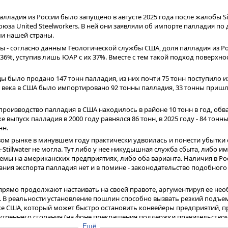
алладия из России было запущено в августе 2025 года после жалобы S
фсоюза United Steelworkers. В ней они заявляли об импорте палладия п
и нашей страны.
ы - согласно данным Геологической службы США, доля палладия из Ро
 36%, уступив лишь ЮАР с их 37%. Вместе с тем такой подход поверхно
цы было продано 147 тонн палладия, из них почти 75 тонн поступило из
ть века в США было импортировано 92 тонны палладия, 33 тонны пришло
производство палладия в США находилось в районе 10 тонн в год, об
 же выпуск палладия в 2000 году равнялся 86 тонн, в 2025 году - 84 тонны
нн.
ом рынке в минувшем году практически удвоилась и понести убытки 
Stillwater не могла. Тут либо у нее никудышная служба сбыта, либо и
емы на американских предприятиях, либо оба варианта. Наличия в Ро
ания экспорта палладия нет и в помине - законодательство подобног
r упрямо продолжают настаивать на своей правоте, аргументируя ее н
 В реальности установление пошлин способно вызвать резкий подъем
ке США, который может быстро остановить конвейеры предприятий, 
утреннего сгорания (на фоне прекращения поддержки правительство
Ещё