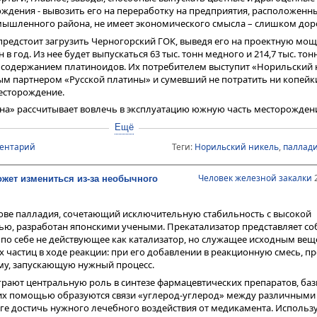
ждения - вывозить его на переработку на предприятия, расположенны
ышленного района, не имеет экономического смысла – слишком доро
предстоит загрузить Черногорский ГОК, выведя его на проектную мощ
 в год. Из нее будет выпускаться 63 тыс. тонн медного и 214,7 тыс. то
м содержанием платиноидов. Их потребителем выступит «Норильский н
 партнером «Русской платины» и сумевший не потратить ни копейк
есторождение.
на» рассчитывает вовлечь в эксплуатацию южную часть месторожден
а 500 млрд рублей), таким образом доведя переработку руды на Черн
Ещё
в выпускать до 55 тонн платины и палладия в концентратах.
ментарий
Теги:
Норильский никель
,
паллад
«Норильский никель» будет локомотивом проекта за счет непосредс
имеющихся у него мощностях по металлургическому переделу. Для нег
 снабжения сырьем и стабильности производства цветных и драгоценн
Человек железной закалки
2
жет измениться из-за необычного
ы - они в ближайшие годы существенно увеличатся.
ове палладия, сочетающий исключительную стабильность с высокой
ью, разработан японскими учеными. Прекатализатор представляет со
 по себе не действующее как катализатор, но служащее исходным вещ
частиц в ходе реакции: при его добавлении в реакционную смесь, пр
му, запускающую нужный процесс.
рают центральную роль в синтезе фармацевтических препаратов, ба
 с их помощью образуются связи «углерод-углерод» между различным
оге достичь нужного лечебного воздействия от медикамента. Использ