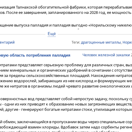
изация Талнахской обогатительной фабрики, которая перерабатывае
ов. После ее завершения, запланированного на 2028 год, ее мощность
ащение выпуска палладия и палладия выгодно «Норильскому никелю»
вые цены на многолетних максимумах, обеспечивающих рост доходов
Ещё
лла могут еще выше как за счет спада их добычи в Северной Америке
со стороны традиционных (например, автомобилестроения), так и новы
ментарий
Теги:
драгоценные металлы
,
Нори
ргетики и др.), позволяя «Норильскому никелю» спокойно увеличить 
Человек железной закалки
2
овую область потребления палладия
итратами представляет серьезную проблему для различных стран, вы
ием минеральных и органических удобрений в сочетании с отсутств
 за пределы сельскохозяйственных площадей. Нахождения нитратов
ожению водорослей, забирающих из нее кислород и формирующих ме
ие же нитратов в организмы людей чревато развитие онкологических 
поверхностных вод представляет собой непростую задачу, поскольку
 - одни из них приводят к образованию новых загрязняющих веществ
, другие - генерируют богатые нитратами стоки, утилизация которых
й обмен, заключающийся в пропускании воды через специальные сор
вобождающий взамен хлориды. Вдобавок затем надо сорбенты реген