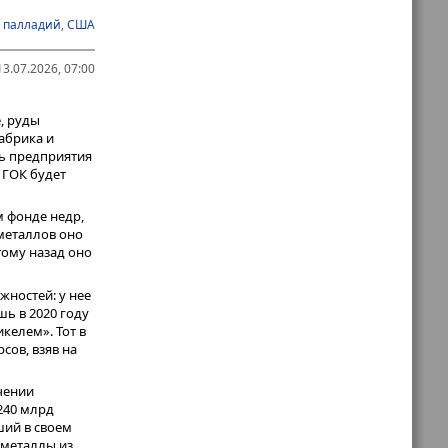
, Канада и
,
палладий
,
США
обще активно
его
3.07.2026, 07:00
да импорт
illwater
, руды
ятся в
фабрика и
lwater никому
ть предприятия
 ГОК будет
м фонде недр,
металлов оно
ому назад оно
жностей: у нее
ь в 2020 году
келем». Тот в
сов, взяв на
чении
240 млрд
ший в своем
 металлы из