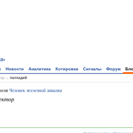
18+
и
Новости
Аналитика
Котировки
Сигналы
Форум
Бло
тор
→
палладий
теля
Человек железной закалки
ектор