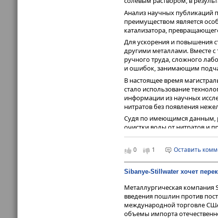
солевым раствором, в результ
Анализ научных публикаций п
преимуществом является особе
катализатора, превращающего 
Для ускорения и повышения с
другими металлами. Вместе с
ручного труда, сложного лаб
и ошибок, занимающим подча
В настоящее время магистрал
стало использование техноло
информации из научных иссле
нитратов без появления неже
Судя по имеющимся данным, р
очистки воды от нитратов и п
сельское хозяйство: в 2025 г
на азот), в 2025 году оно мож
0
1
Оставить ком
на гектар в 2025 году до 91 кг в
В конечном счете массовое п
Sibanye-Stillwater хочет пер
смысле слова дать толчок к ф
ближайших десяти лет и хор
Металлургическая компания Si
MFD.ru, 27.07.2026
введения пошлин против пост
международной торговле США,
объемы импорта отечественног