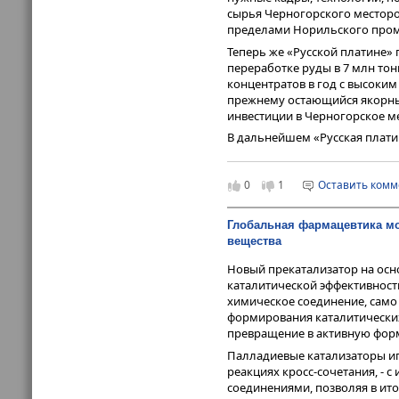
сырья Черногорского месторо
пределами Норильского пром
Теперь же «Русской платине» 
переработке руды в 7 млн тонн
концентратов в год с высоки
прежнему остающийся якорным
инвестиции в Черногорское м
В дальнейшем «Русская плати
(это обойдется тоже в порядк
до 14 млн тонн в год, позволи
0
1
Оставить ком
В ближайшие же годы именно 
участия в его реализации и 
роль выгодна с точки зрения
Глобальная фармацевтика мо
прямо влияющей на его доход
вещества
Новый прекатализатор на осн
каталитической эффективност
химическое соединение, само
формирования каталитических 
превращение в активную фор
Палладиевые катализаторы иг
реакциях кросс-сочетания, -
соединениями, позволяя в ит