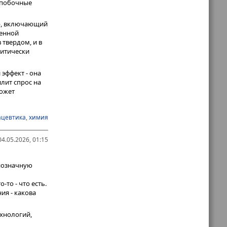
 побочные
ор, включающий
менной
 твердом, и в
литически
эффект - она
лит спрос на
может
цевтика
,
химия
4.05.2026, 01:15
нозначную
то - что есть.
ия - какова
ехнологий,