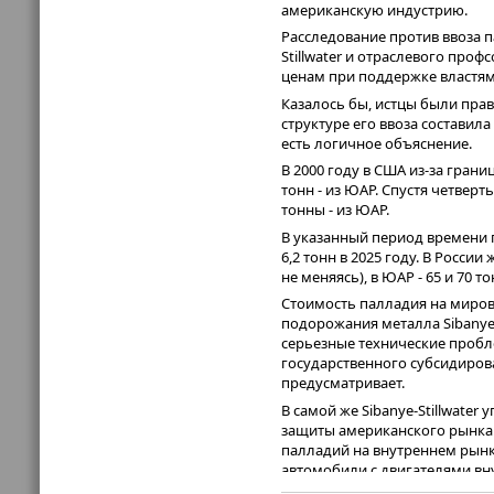
американскую индустрию.
Расследование против ввоза п
Stillwater и отраслевого про
ценам при поддержке властям
Казалось бы, истцы были прав
структуре его ввоза составила
есть логичное объяснение.
В 2000 году в США из-за грани
тонн - из ЮАР. Спустя четвер
тонны - из ЮАР.
В указанный период времени 
6,2 тонн в 2025 году. В России
не меняясь), в ЮАР - 65 и 70 то
Стоимость палладия на миров
подорожания металла Sibanye-
серьезные технические пробл
государственного субсидиров
предусматривает.
В самой же Sibanye-Stillwate
защиты американского рынка.
палладий на внутреннем рын
автомобили с двигателями вн
электротранспорта).