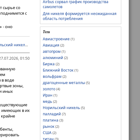
Airbus сорвал график производства
самолетов
т сырье со
 поднимется с
Для никеля формируется неожиданная
область потребления
 - оно
Теги
 компании. В
 и Южной
Авиастроение
(1)
х областей
льский никель
,
палладий
,
платина
Авиация
(2)
их
автопром
(1)
алюминий
(2)
7.07.2026, 01:50
Биржа
(2)
званную
Ближний Восток
(1)
ием
вольфрам
(2)
 в воде
драгоценные металлы
(5)
ртвые зоны,
золото
(4)
и иных
Иран
(1)
медь
(2)
 существующие
Норильский никель
(5)
, имеющих в их
палладий
(7)
 крайне
платина
(3)
рынок
(2)
бенты,
США
(2)
ерировать
титан
(3)