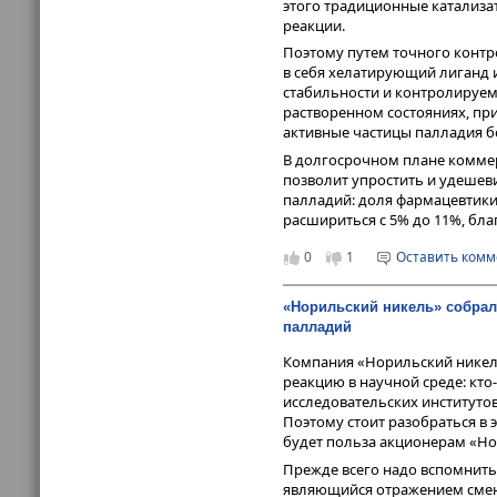
этого традиционные катализа
реакции.
Поэтому путем точного конт
в себя хелатирующий лиганд
стабильности и контролируемой
растворенном состояниях, пр
активные частицы палладия б
В долгосрочном плане коммер
позволит упростить и удешев
палладий: доля фармацевтики
расшириться с 5% до 11%, бл
0
1
Оставить ком
«Норильский никель» собрал
палладий
Компания «Норильский никел
реакцию в научной среде: кто-
исследовательских институтов,
Поэтому стоит разобраться в 
будет польза акционерам «Но
Прежде всего надо вспомнить
являющийся отражением смены