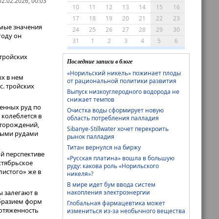
2.02.2026, 00:03
10
11
12
13
14
15
16
17
18
19
20
21
22
23
емые значения
24
25
26
27
28
29
30
году он
31
1
2
3
4
5
6
 тройских
Последние записи в блоге
«Норильский никель» пожинает плоды
ых в нем
от рациональной политики развития
с. тройских
Выпуск низкоуглеродного водорода не
снижает темпов
енных руд по
Очистка воды сформирует новую
 колеблется в
область потребления палладия
есторождений,
Sibanye-Stillwater хочет перекроить
мыми рудами
рынок палладия
Титан вернулся на биржу
й перспективе
«Русская платина» вошла в большую
ктябрьское
руду: какова роль «Норильского
листого» же в
никеля»?
В мире идет бум ввода систем
накопления электроэнергии
 залегают в
образием форм
Глобальная фармацевтика может
ротяженность
измениться из-за необычного вещества