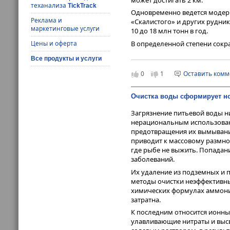
теханализа
TickTrack
Одновременно ведется модерн
Реклама и
«Скалистого» и других рудник
маркетинговые услуги
10 до 18 млн тонн в год.
Цены и оферта
В определенной степени сокр
поможет поддержать их миро
Все продукты и услуги
горизонте 2030 года оба мета
Африке, так усиления спроса 
0
1
Оставить ком
потребления (водородной эне
производство.
Очистка воды сформирует н
Загрязнение питьевой воды н
нерациональным использован
предотвращения их вымывания
приводит к массовому размн
где рыбе не выжить. Попадан
заболеваний.
Их удаление из подземных и 
методы очистки неэффективны
химических формулах аммоний
затратна.
К последним относится ионны
улавливающие нитраты и выс