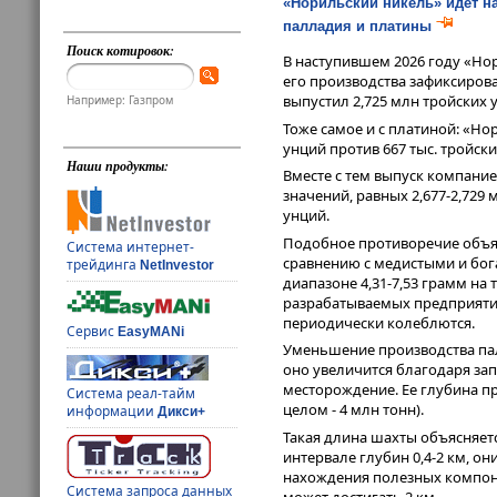
«Норильский никель» идет н
палладия и платины
Поиск котировок:
В наступившем 2026 году «Но
его производства зафиксирова
выпустил 2,725 млн тройских 
Например: Газпром
Тоже самое и с платиной: «Но
унций против 667 тыс. тройски
Наши продукты:
Вместе с тем выпуск компание
значений, равных 2,677-2,729
унций.
Подобное противоречие объяс
Система интернет-
сравнению с медистыми и бог
трейдинга
NetInvestor
диапазоне 4,31-7,53 грамм на т
разрабатываемых предприяти
периодически колеблются.
Сервис
EasyMANi
Уменьшение производства пал
оно увеличится благодаря за
месторождение. Ее глубина пр
Система реал-тайм
целом - 4 млн тонн).
информации
Дикси+
Такая длина шахты объясняет
интервале глубин 0,4-2 км, 
нахождения полезных компоне
Система запроса данных
может достигать 2 км.