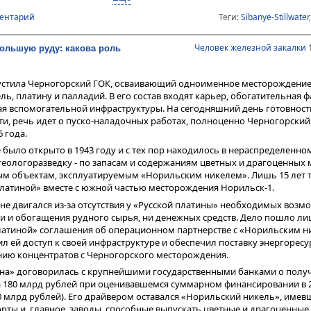
 «обмен рынками» между Россией и ее конкурентами - ЮАР, Зимбабве
ментарий
Теги:
Sibanye-Stillwater
США, Россия - в Китай и остальные дружественные государства. КНР во
ему нужен в автомобилестроении и не только в нем (там увеличивают 
Человек железной закалки
1
большую руду: какова роль
тях, например, для выпуска стекловолокна): за пять месяцев 2026 го
стиг почти 20 тонн.
акрытия американского рынка для отечественного палладия Sibanye-St
пустила Черногорский ГОК, осваивающий одноименное месторождение
 банально осложнит жизнь его потребителей, которые точно не выстро
ль, платину и палладий. В его состав входят карьер, обогатительная 
 предпочтя диверсифицировать его закупки - монополизм Sibanye-Stil
тая вспомогательной инфраструктуры. На сегодняшний день готовнос
ти, речь идет о пуско-наладочных работах, полноценно Черногорский
 года.
было открыто в 1943 году и с тех пор находилось в нераспределенно
еологоразведку - по запасам и содержаниям цветных и драгоценных 
м объектам, эксплуатируемым «Норильским никелем». Лишь 15 лет т
латиной» вместе с южной частью месторождения Норильск-1.
не двигался из-за отсутствия у «Русской платины» необходимых возмо
и и обогащения рудного сырья, ни денежных средств. Дело пошло лиш
латиной» соглашения об операционном партнерстве с «Норильским ни
л ей доступ к своей инфраструктуре и обеспечил поставку энергоресур
нию концентратов с Черногорского месторождения.
тина» договорилась с крупнейшими государственными банками о полу
а 180 млрд рублей при оценивавшемся суммарном финансировании в 
0 млрд рублей). Его драйвером оставался «Норильский никель», имев
рты и, главное, заводы, способные выпускать цветные и драгоценные