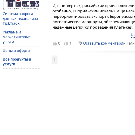
И, в-четвертых, российские производител
особенно, «Норильский никель», еще неск
Система запроса
переориентировать экспорт с Европейског
данных теханализа
логистические маршруты, обеспечивающие
TickTrack
надежные цепочки проведения платежей.
Реклама и
В результате потенциальный эффект от п
Е
маркетинговые
значительно слабее, чем представляется е
услуги
0
1
Оставить комментарий
Теги
перестраховались по максимуму от прогно
Цены и оферта
Союзе негативные последствия для его эко
они не заставят себя долго ждать.
1
Все продукты и
услуги