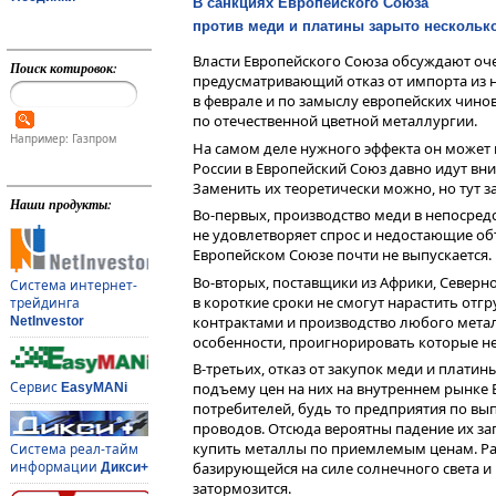
В санкциях Европейского Союза
против меди и платины зарыто нескольк
Власти Европейского Союза обсуждают оче
Поиск котировок:
предусматривающий отказ от импорта из н
в феврале и по замыслу европейских чино
по отечественной цветной металлургии.
Например: Газпром
На самом деле нужного эффекта он может 
России в Европейский Союз давно идут вни
Заменить их теоретически можно, но тут з
Наши продукты:
Во-первых, производство меди в непосре
не удовлетворяет спрос и недостающие объ
Европейском Союзе почти не выпускается.
Во-вторых, поставщики из Африки, Север
Система интернет-
в короткие сроки не смогут нарастить от
трейдинга
контрактами и производство любого мета
NetInvestor
особенности, проигнорировать которые не
В-третьих, отказ от закупок меди и плати
Сервис
подъему цен на них на внутреннем рынке Е
EasyMANi
потребителей, будь то предприятия по вы
проводов. Отсюда вероятны падение их за
купить металлы по приемлемым ценам. Раз
Система реал-тайм
информации
базирующейся на силе солнечного света и
Дикси+
затормозится.