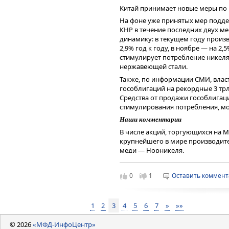
Читайте последние новости и об
Китай принимает новые меры по
—
Газпромбанк Инвестиции
На фоне уже принятых мер подде
КНР в течение последних двух м
динамику: в текущем году произв
2,9% год к году, в ноябре — на 2,5
стимулирует потребление никеля
нержавеющей стали.
Также, по информации СМИ, влас
гособлигаций на рекордные 3 трлн
Средства от продажи гособлигац
стимулирования потребления, м
Наши комментарии
В числе акций, торгующихся на 
крупнейшего в мире производите
меди — Норникеля.
В настоящее время свободный д
давлением на фоне снижения цен
0
1
Оставить коммен
цены на никель и палладий за по
40%) и роста стоимости обслужив
Согласно недавним заявлениям м
1
2
3
4
5
6
7
»
»»
положительному свободному ден
оптимизационные мероприятия, к
© 2026
«МФД-ИнфоЦентр»