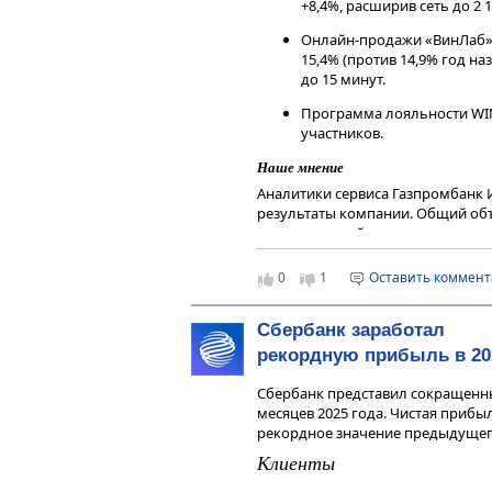
+8,4%, расширив сеть до 2 1
Данный справочный и аналитиче
Онлайн-продажи «ВинЛаб» 
исключительно в информационных
15,4% (против 14,9% год на
финансовых инструментов, изме
до 15 минут.
мнения, сформированного в резул
являются и не могут толковатьс
Программа лояльности WIN
получения дохода от инвестиров
участников.
инструменты. Не является реклам
индивидуальной инвестиционной
Наше мнение
финансовых инструментов.
Аналитики сервиса Газпромбанк
результаты компании. Общий объ
сохранил устойчивость, однако т
Винлаб замедлились, а прирост но
Аналитики сервиса Газпромбанк 
0
1
Оставить коммен
остаются интересными, но для до
инвестора.
Сбербанк заработал
Чтобы инвестировать в акции на 
рекордную прибыль в 20
сервисе
Газпромбанк Инвестиции
Читайте последние новости и об
Сбербанк представил сокращенны
—
Газпромбанк Инвестиции
месяцев 2025 года. Чистая прибы
Дисклеймер
рекордное значение предыдущег
Данный справочный и аналитиче
Клиенты
исключительно в информационных