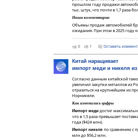
прошлом году продажи автомоби
финансовых инструментов.
Динамика выручки компании хар
тыс. штук, что почти в 1,7 раза б
что в основном связано с увели
Наши комментарии
низким содержанием золота. При 
планирует запустить золотоизв
Объемы продаж автомобилей б
Хвойное с выходом в 2026 году 
ожидания. При этом в 2025 году 
руды в год, что может существе
сразу несколько новинок в разных
финансовые показатели
Селигда
В первой половине текущего год
0
1
Оставить коммен
По сравнению с другими крупны
флагманской модели бренда в сег
торгуются на бирже, у компании 
будет комплектоваться светодио
более низкой маржинальности би
кабины, улучшится эргономика, 
Китай наращивает
виде золотых облигаций, что мо
возможность приобретения модел
импорт меди и никеля из
Селигдара на фоне высокой ставк
коробкой передач.
На наш взгляд, в настоящее вре
Согласно данным китайской тамо
На рынок компактных грузовых фу
рынком.
увеличил закупки металлов из Ро
которая используется для развоз
отразиться на крупнейшем из пр
пикапов будет дополнена новыми 
Чтобы инвестировать в акции на 
Норникеле.
дополнительными опциями. В те
сервисе
Газпромбанк Инвестиции
активно развивать семейства авт
Как изменились цифры
Читайте последние новости и об
грузовиков Sollers TR, производст
—
Газпромбанк Инвестиции
достиг максимально
Импорт меди
На фоне существенного роста п
что в 1,5 раза превышает поставк
остаются в списке наших фаворит
года ($424 млн).
Чтобы инвестировать в акции на 
по сравнению с 
Импорт никеля
сервисе
Газпромбанк Инвестиции
млн до $56,2 млн.