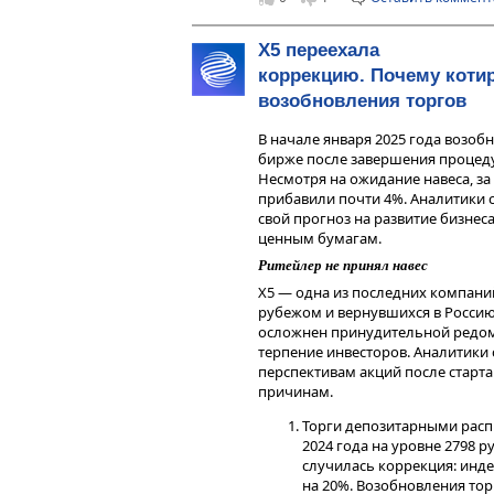
за декабрь на фоне привлекатель
составил 20,5%. Средства юридиче
Х5 переехала
учета валютной переоценки, до 12
коррекцию. Почему котир
юридических лиц уменьшились на
привлечений пассивов в рамках 
возобновления торгов
Деньги
В начале января 2025 года возоб
бирже после завершения процед
Чистый процентный доход за
Несмотря на ожидание навеса, за
достигнув 3088,1 млрд руб
прибавили почти 4%. Аналитики 
активов. Рост чистых проце
свой прогноз на развитие бизнес
г.
ценным бумагам.
Чистый комиссионный дохо
2,6% г/г, до 726,8 млрд руб
Ритейлер не принял навес
комиссионные доходы снизи
Х5 — одна из последних компани
прошлого года, связанной
рубежом и вернувшихся в Россию
по корпоративным клиент
осложнен принудительной редом
«СберСпасибо».
терпение инвесторов. Аналитики
Чистая прибыль Сбербанка з
перспективам акций после старта
1694,2 млрд рублей, при ре
причинам.
Сбербанк заработал 125,9 
больше уровня декабря 202
Торги депозитарными расп
2024 года на уровне 2798 р
Наше мнение
случилась коррекция: инд
на 20%. Возобновления то