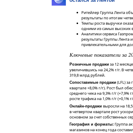
остался за Лентой
Наше мнение
Аналитики сервиса Газпромбанк 
Ритейлер Группа Лента о
оценивают финансовые результа
результаты по итогам четве
направить на выплату дивидендов
Темпы роста выручки оказ
величины скорректированного св
одними из самых высоких в
эквивалентно 3,9-5,8 рубля на ак
Аналитики сервиса Газпро
результаты Группы Лента и
Учитывая динамику финансовых 
привлекательными для дол
ценовую конъюнктуру на рынках 
группы, входящих в корзину мет
Ключевые показатели за 20
снижение ключевой ставки Банка 
Газпромбанк Инвестиции считают
за 12 месяце
Розничные продажи
привлекательными для долгосро
увеличившись на 24,2% г/г. В четв
Чтобы инвестировать в акции на 
319,8 млрд рублей.
сервисе
Газпромбанк Инвестиции
(LFL) за 
Сопоставимые продажи
Читайте последние новости и об
квартале +8,0% г/г). Рост был о
—
Газпромбанк Инвестиции
среднего чека на 9,3% г/г (+7,9%
росте трафика на 1,0% г/г (+0,1% г
Дисклеймер
выросли на 18,5
Онлайн-продажи
Данный справочный и аналитиче
в четвертом квартале рост ускорил
исключительно в информационных
основном за счет собственных се
финансовых инструментов, изме
мнения, сформированного в резул
Группа ак
География и форматы:
являются и не могут толковатьс
магазинов на конец года состави