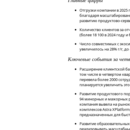
долгосрочных инвесторов.
Чтобы инвестировать в акции на 
Отгрузки компании в 2025 г
сервисе
Газпромбанк Инвестиции
благодаря масштабировани
Читайте последние новости и об
развитию продуктово-серв
—
Газпромбанк Инвестиции
Количество клиентов за от
Дисклеймер
(более 18 100 в 2024 году и 
Данный справочный и аналитиче
Число совместимых с экос
исключительно в информационных
увеличилось на 28% г/г, до 
финансовых инструментов, изме
мнения, сформированного в резул
Ключевые события за четв
являются и не могут толковатьс
получения дохода от инвестиров
Расширение клиентской ба
инструменты. Не является реклам
том числе в четвертом кв
индивидуальной инвестиционной
перевела более 2000 сотруд
финансовых инструментов.
планируется увеличить это 
Развитие продуктового пор
94 минорных и мажорных ре
компания вывела на рыно
комплексов Astra XPlatfor
предназначенных для быст
Развитие образовательных
реализовывать масштабные