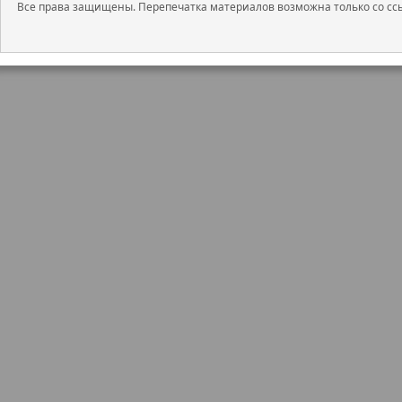
выплата дивидендов будет осущ
Все права защищены. Перепечатка материалов возможна только со ссы
свободном денежном потоке.
По нашей оценке, компания не б
2024 года, и, учитывая текущую 
увеличение стоимости обслужива
внешнеторговых ограничений на 
происхождения на мировые рынк
свой портфель.
Чтобы инвестировать в акции на 
сервисе
Газпромбанк Инвестиции
Читайте последние новости и об
—
Газпромбанк Инвестиции