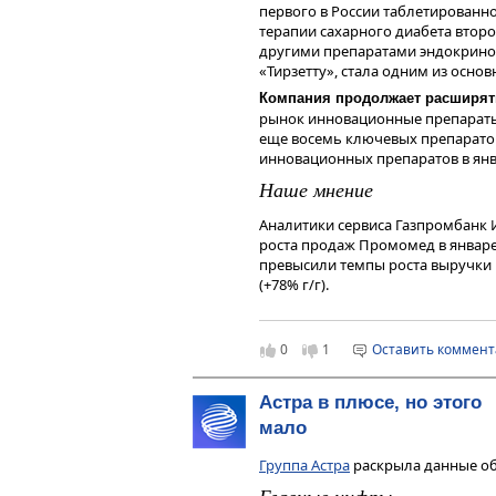
Розничная выручка: 350,8 млрд руб
первого в России таблетированно
рублей за четвертый квартал (+27,
терапии сахарного диабета второ
Чтобы инвестировать в акции на 
другими препаратами эндокрино
сервисе
Газпромбанк Инвестиции
«Тирзетту», стала одним из основ
Читайте последние новости и об
Компания продолжает расширят
—
Газпромбанк Инвестиции
рынок инновационные препараты.
еще восемь ключевых препаратов
Дисклеймер
инновационных препаратов в янва
Данный справочный и аналитиче
Наше мнение
исключительно в информационных
финансовых инструментов, изме
Аналитики сервиса Газпромбанк
мнения, сформированного в резул
роста продаж Промомед в январе 
являются и не могут толковатьс
превысили темпы роста выручки 
получения дохода от инвестиров
(+78% г/г).
инструменты. Не является реклам
индивидуальной инвестиционной
Согласно информации компании,
финансовых инструментов.
зафиксировал устойчивый рост п
0
1
Оставить коммен
выведенных в рынок с момента IP
«Велгию ЭКО». Также рост продаж
сегментах, в частности, позитив
Астра в плюсе, но этого
«Мигрениум и «Мигрениум НЕО»
мало
«БрейнМакс».
По мнению аналитиков сервиса 
Группа Астра
раскрыла данные об 
Промомеда
сохраняют инвестиц
Главные цифры