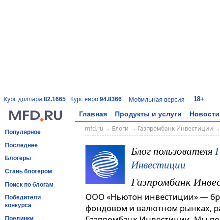
18+
Курс доллара
Курс евро
Мобильная версия
82.1665
94.8366
Главная
Продукты и услуги
Новости
mfd.ru
→
Блоги
→
Газпромбанк Инвестиции
Популярное
Последнее
Блог пользователя
Блогеры
Инвестиции
Стань блогером
Газпромбанк Инве
Поиск по блогам
ООО «Ньютон инвестиции» — бро
Победители
конкурса
фондовом и валютном рынках, 
Газпромбанк Инвестиции. Мы по
Поединки