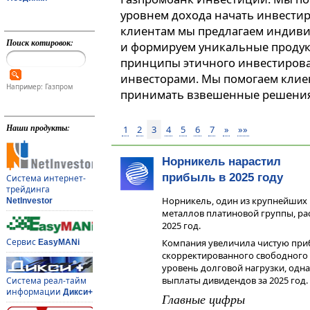
уровнем дохода начать инвестир
клиентам мы предлагаем индив
Поиск котировок:
и формируем уникальные продук
принципы этичного инвестиров
инвесторами. Мы помогаем клие
Например: Газпром
принимать взвешенные решения
Наши продукты:
1
2
3
4
5
6
7
»
»»
Норникель нарастил
прибыль в 2025 году
Система интернет-
трейдинга
Норникель, один из крупнейших 
NetInvestor
металлов платиновой группы, ра
2025 год.
Сервис
Компания увеличила чистую при
EasyMANi
скорректированного свободного
уровень долговой нагрузки, одна
выплаты дивидендов за 2025 год.
Система реал-тайм
информации
Дикси+
Главные цифры