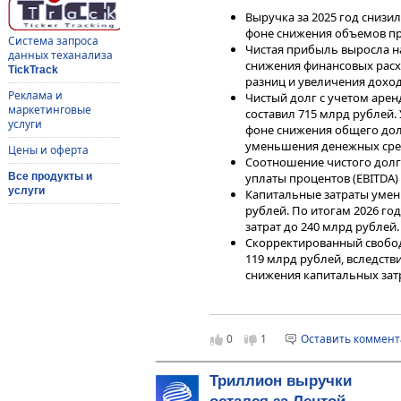
Выручка за 2025 год снизила
фоне снижения объемов пр
Система запроса
Чистая прибыль выросла на 
данных теханализа
снижения финансовых рас
TickTrack
разниц и увеличения доход
Реклама и
Чистый долг с учетом аренд
маркетинговые
составил 715 млрд рублей
услуги
фоне снижения общего долг
уменьшения денежных средс
Цены и оферта
Соотношение чистого долг
Все продукты и
уплаты процентов (EBITDA) с
услуги
Капитальные затраты умень
рублей. По итогам 2026 го
затрат до 240 млрд рублей.
Скорректированный свобод
119 млрд рублей, вследств
снижения капитальных затр
Дивиденды
Сохраняется неопределенность с 
0
1
Оставить коммен
Согласно комментариев руководс
получения дивидендов от ГРК «Б
Триллион выручки
свободного денежного потока в г