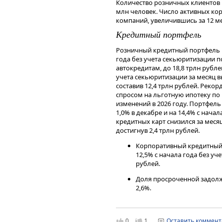
Количество розничных клиентов вы
финансовых инструментов, изме
млн человек. Число активных ко
мнения, сформированного в резул
компаний, увеличившись за 12 ме
являются и не могут толковатьс
получения дохода от инвестиров
Кредитный портфель
инструменты. Не является реклам
индивидуальной инвестиционной
Розничный кредитный портфель вы
финансовых инструментов.
года без учета секьюритизации 
автокредитам, до 18,8 трлн руб
учета секьюритизации за месяц вы
составив 12,4 трлн рублей. Реко
спросом на льготную ипотеку по
изменений в 2026 году. Портфель
1,0% в декабре и на 14,4% с начал
кредитных карт снизился за месяц 
достигнув 2,4 трлн рублей.
Корпоративный кредитный 
12,5% с начала года без уч
рублей.
Доля просроченной задолже
2,6%.
Средства клиентов
Средства физических лиц состави
0
1
Оставить коммен