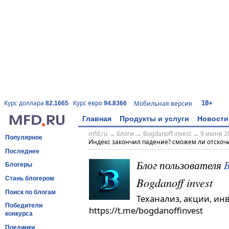
18+
Курс доллара
Курс евро
Мобильная версия
82.1665
94.8366
Главная
Продукты и услуги
Новости
mfd.ru
→
Блоги
→
Bogdanoff invest
→
9 июня 20
Популярное
Индекс закончил падение? сможем ли отскочит
Последнее
Блог пользователя
B
Блогеры
Bogdanoff invest
Стань блогером
Поиск по блогам
Теханализ, акции, ин
Победители
https://t.me/bogdanoffinvest
конкурса
Поединки