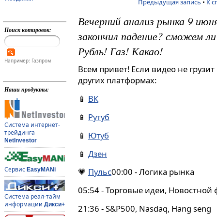
Предыдущая запись
•
К с
Вечерний анализ рынка 9 июн
Поиск котировок:
закончил падение? сможем л
Рубль! Газ! Какао!
Например: Газпром
Всем привет! Если видео не грузит
других платформах:
Наши продукты:
📱
ВК
📱
Рутуб
Система интернет-
трейдинга
📱
Ютуб
NetInvestor
📱
Дзен
Сервис
EasyMANi
💗
Пульс
00:00 - Логика рынка
05:54 - Торговые идеи, Новостной
Система реал-тайм
информации
Дикси+
21:36 - S&P500, Nasdaq, Hang seng