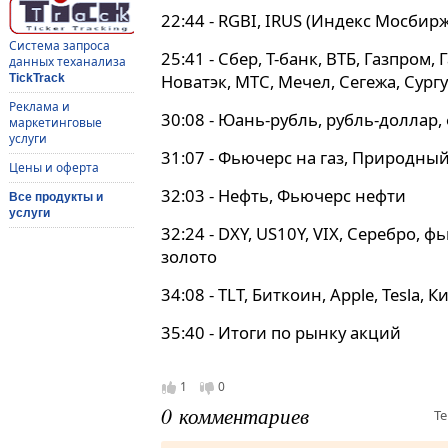
22:44 - RGBI, IRUS (Индекс Мосбирж
Система запроса
25:41 - Сбер, Т-банк, ВТБ, Газпром,
данных теханализа
Новатэк, МТС, Мечел, Сегежа, Сург
TickTrack
Реклама и
30:08 - Юань-рубль, рубль-доллар,
маркетинговые
услуги
31:07 - Фьючерс на газ, Природный
Цены и оферта
32:03 - Нефть, Фьючерс нефти
Все продукты и
услуги
32:24 - DXY, US10Y, VIX, Серебро, 
золото
34:08 - TLT, Биткоин, Apple, Tesla,
35:40 - Итоги по рынку акций
1
0
0 комментариев
Те