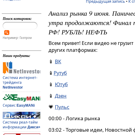
Предыдущая запись
•
К с
Анализ рынка 9 июня. Паниче
Поиск котировок:
утра продолжаются! Финал п
РФ! РУБЛЬ! НЕФТЬ
Например: Газпром
Всем привет! Если видео не грузит
других платформах:
Наши продукты:
📱
ВК
📱
Рутуб
Система интернет-
трейдинга
📱
Ютуб
NetInvestor
📱
Дзен
Сервис
EasyMANi
💗
Пульс
00:00 - Логика рынка
Система реал-тайм
информации
Дикси+
03:02 - Торговые идеи, Новостной