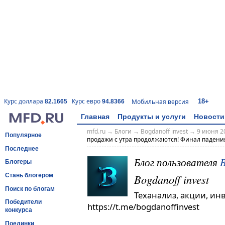
18+
Курс доллара
Курс евро
Мобильная версия
82.1665
94.8366
Главная
Продукты и услуги
Новости
mfd.ru
→
Блоги
→
Bogdanoff invest
→
9 июня 20
Популярное
продажи с утра продолжаются! Финал падени
Последнее
Блог пользователя
B
Блогеры
Bogdanoff invest
Стань блогером
Поиск по блогам
Теханализ, акции, ин
Победители
https://t.me/bogdanoffinvest
конкурса
Поединки