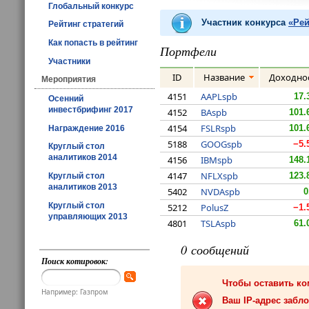
Глобальный конкурс
Участник конкурса
«Рей
Рейтинг стратегий
Как попасть в рейтинг
Портфели
Участники
ID
Название
Доходно
Мероприятия
4151
AAPLspb
17.
Осенний
инвестбрифинг 2017
4152
BAspb
101.
4154
FSLRspb
101.
Награждение 2016
5188
GOOGspb
−5.
Круглый стол
аналитиков 2014
4156
IBMspb
148.
4147
NFLXspb
123.
Круглый стол
аналитиков 2013
5402
NVDAspb
0
Круглый стол
5212
PolusZ
−1.
управляющих 2013
4801
TSLAspb
61.
0 сообщений
Поиск котировок:
Чтобы оставить к
Например: Газпром
Ваш IP-адрес забло