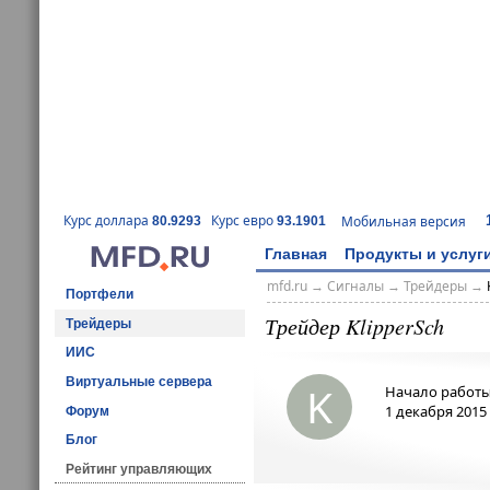
Курс доллара
Курс евро
Мобильная версия
80.9293
93.1901
Главная
Продукты и услуг
mfd.ru
→
Сигналы
→
Трейдеры
→
Портфели
Трейдер KlipperSch
Трейдеры
ИИС
Виртуальные сервера
K
Начало работы
1 декабря 2015 
Форум
Блог
Рейтинг управляющих