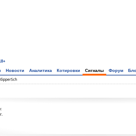
18+
и
Новости
Аналитика
Котировки
Сигналы
Форум
Бло
KlipperSch
:
г.