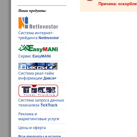
Причина: оскорбле
Наши продукты:
Система интернет-
трейдинга
NetInvestor
Сервис
EasyMANi
Система реал-тайм
информации
Дикси+
Система запроса данных
теханализа
TickTrack
Реклама и
маркетинговые услуги
Цены и оферта
Все продукты и услуги