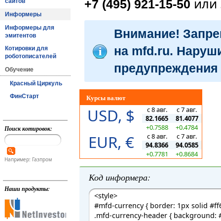
или 
+7 (495) 921-15-50
сайтов
Информеры
Информеры для
Внимание! Запре
эмитентов
на mfd.ru. Наруш
Котировки для
роботописателей
предупреждения 
Обучение
Красный Циркуль
Курсы валют
ФинСтарт
USD, $
с 8 авг.
с 7 авг.
82.1665
81.4077
+0.7588
+0.4784
Поиск котировок:
EUR, €
с 8 авг.
с 7 авг.
94.8366
94.0585
+0.7781
+0.8684
Например: Газпром
Код информера:
Наши продукты: