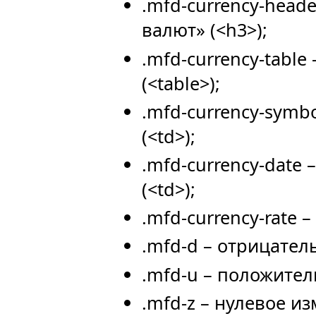
.mfd-currency-heade
валют» (<h3>);
.mfd-currency-table
(<table>);
.mfd-currency-symb
(<td>);
.mfd-currency-date 
(<td>);
.mfd-currency-rate – 
.mfd-d – отрицател
.mfd-u – положител
.mfd-z – нулевое из