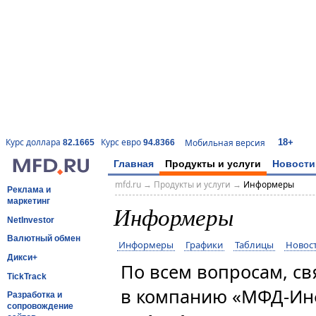
18+
Курс доллара
Курс евро
Мобильная версия
82.1665
94.8366
Главная
Продукты и услуги
Новости
mfd.ru
→
Продукты и услуги
→
Информеры
Реклама и
маркетинг
Информеры
NetInvestor
Валютный обмен
Информеры
Графики
Таблицы
Новос
Дикси+
По всем вопросам, с
TickTrack
в компанию «МФД-Ин
Разработка и
сопровождение