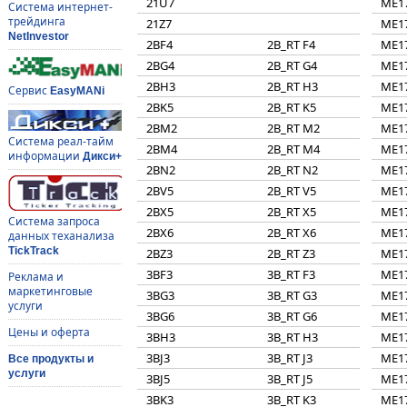
21U7
ME1
Система интернет-
трейдинга
21Z7
ME1
NetInvestor
2BF4
2B_RT F4
ME1
2BG4
2B_RT G4
ME1
2BH3
2B_RT H3
ME1
Сервис
EasyMANi
2BK5
2B_RT K5
ME1
2BM2
2B_RT M2
ME1
Система реал-тайм
2BM4
2B_RT M4
ME1
информации
Дикси+
2BN2
2B_RT N2
ME1
2BV5
2B_RT V5
ME1
2BX5
2B_RT X5
ME1
Система запроса
2BX6
2B_RT X6
ME1
данных теханализа
TickTrack
2BZ3
2B_RT Z3
ME1
3BF3
3B_RT F3
ME1
Реклама и
маркетинговые
3BG3
3B_RT G3
ME1
услуги
3BG6
3B_RT G6
ME1
Цены и оферта
3BH3
3B_RT H3
ME1
3BJ3
3B_RT J3
ME1
Все продукты и
услуги
3BJ5
3B_RT J5
ME1
3BK3
3B_RT K3
ME1