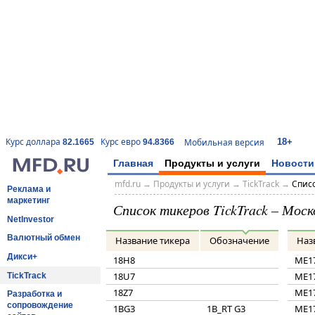
18+
Курс доллара
Курс евро
Мобильная версия
82.1665
94.8366
Главная
Продукты и услуги
Новости
mfd.ru
→
Продукты и услуги
→
TickTrack
→
Списо
Реклама и
маркетинг
Список тикеров TickTrack – Мос
NetInvestor
Валютный обмен
Название тикера
Обозначение
Наз
Дикси+
18H8
ME1
18U7
ME1
TickTrack
18Z7
ME1
Разработка и
сопровождение
1BG3
1B_RT G3
ME1